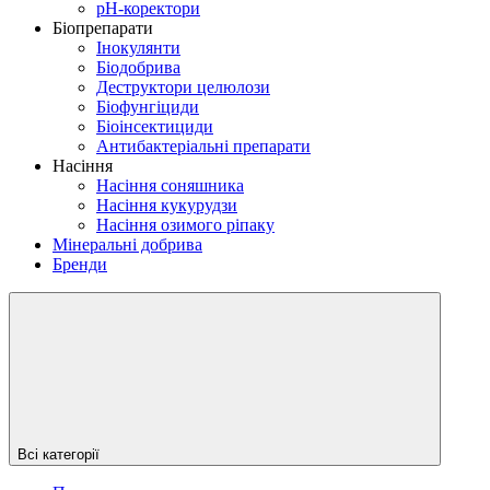
рН-коректори
Біопрепарати
Інокулянти
Біодобрива
Деструктори целюлози
Біофунгіциди
Біоінсектициди
Антибактеріальні препарати
Насіння
Насіння соняшника
Насіння кукурудзи
Насіння озимого ріпаку
Мінеральні добрива
Бренди
Всі категорії