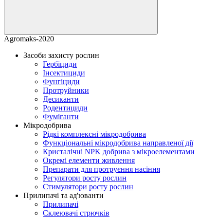
Agromaks-2020
Засоби захисту рослин
Гербіциди
Інсектициди
Фунгіциди
Протруйники
Десиканти
Родентициди
Фуміганти
Мікродобрива
Рідкі комплексні мікродобрива
Функціональні мікродобрива направленої дії
Кристалічні NPK добрива з мікроелементами
Окремі елементи живлення
Препарати для протруєння насіння
Регулятори росту рослин
Стимулятори росту рослин
Прилипачі та ад'юванти
Прилипачі
Склеювачі стрючків