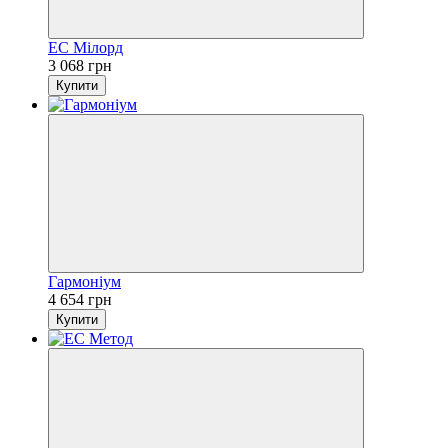
ЕС Мілорд
3 068 грн
Купити
Гармоніум
4 654 грн
Купити