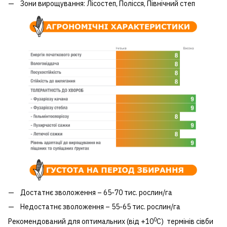
Зони вирощування: Лісостеп, Полісся, Північний степ
Достатнє зволоження – 65-70 тис. рослин/га
Недостатнє зволоження – 55-65 тис. рослин/га
0
Рекомендований для оптимальних (від +10
С) термінів сівби