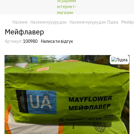
Насіння
Насіння кукурудзи
Насіння кукурудзи Лідеа
Мейф
Мейфлавер
Артикул:
100980
Написати відгук