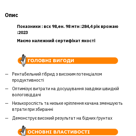
Опис
Показники : всх 98,ен. 98 мтн :284,4 рік врожаю
:2023
Маємо належний сертифікат якості
Рентабельний гібрид з високим потенціалом
продуктивності
Оптимізує витрати на досушування завдяки швидкій
вологовіддачі
Низькорослість та низьке кріплення качана зменшують
втрати при збиранні
Демонструє високий результат на бідних ґрунтах