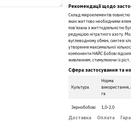
Рекомендації щодо засто
Склад мікроелементів повністю 
яких життєво необхідними елеме
пов’язана з життєдіяльністю бу
редукцією нітратного азоту. Мо
вуглеводному обміні, синтезі х
утворення максимальної кількост
компоненти НАЙС Бобові підсил
живленням, стимулюючи їх ріст,
Cфера застосування та нор
Норма
Культура
використання, 
га
Зернобобові
1,0-2,0
Доставка
Оплата
Гара