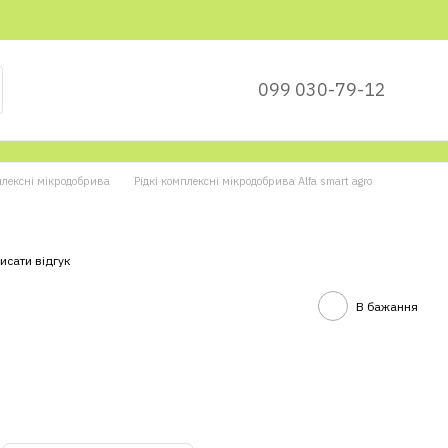
099 030-79-12
плексні мікродобрива
Рідкі комплексні мікродобрива Alfa smart agro
исати відгук
В бажання