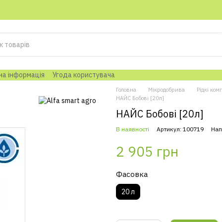
на інформація
Угода користувача
Головна
Мікродобрива
Рідкі ком
НАЙС Бобові [20л]
НАЙС Бобові [20л]
В наявності
Артикул: 100719
Нап
2 905 грн
Фасовка
20 л