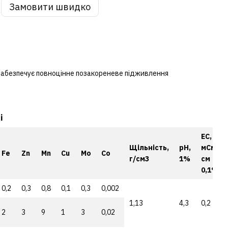
Замовити швидко
забезпечує повноцінне позакореневе підживлення
і
ЕС,
Щільність,
рН,
мСм/
Fe
Zn
Mn
Cu
Mo
Co
г/см3
1%
см
0,1%
0,2
0,3
0,8
0,1
0,3
0,002
1,13
4,3
0,2
2
3
9
1
3
0,02