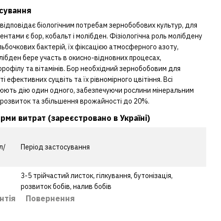
сування
відповідає біологічним потребам зернобобових культур, для
нтами є бор, кобальт і молібден. Фізіологічна роль молібдену
льбочкових бактерій, їх фіксацією атмосферного азоту,
лібден бере участь в окисно-відновних процесах,
лорофілу та вітамінів. Бор необхідний зернобобовим для
і ефективних суцвіть та їх рівномірного цвітіння. Всі
юють дію один одного, забезпечуючи рослини мінеральним
 розвиток та збільшення врожайності до 20%.
ми витрат (зареєстровано в Україні)
л/
Період застосування
3-5 трійчастий листок, гілкування, бутонізація,
розвиток бобів, налив бобів
нтія
Повернення