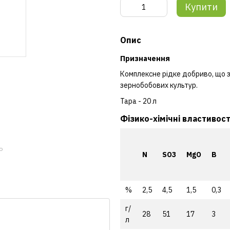
Купити
Опис
Призначення
Комплексне рідке добриво, що 
зернобобових культур.
Тара - 20 л
Фізико-хімічні властивост
ю
N
SO3
MgO
B
%
2,5
4,5
1,5
0,3
г/
28
51
17
3
л