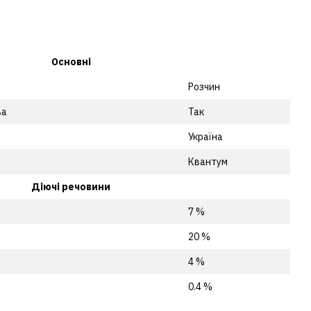
Основні
Розчин
ва
Так
Україна
Квантум
Діючі речовини
7 %
20 %
4 %
0.4 %