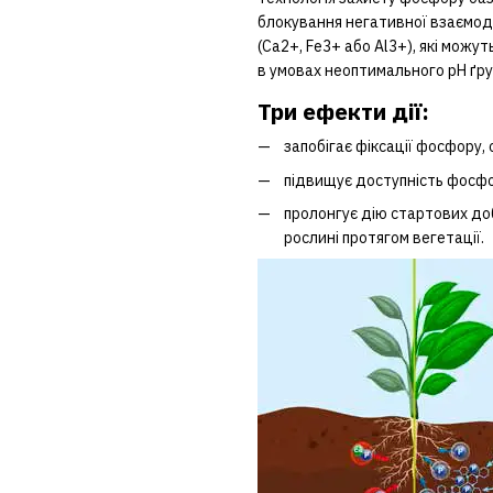
блокування негативної взаємод
(Ca2+, Fe3+ або Al3+), які можу
в умовах неоптимального рН ґру
Три ефекти дії:
запобігає фіксації фосфору,
підвищує доступність фосфо
пролонгує дію стартових до
рослині протягом вегетації.