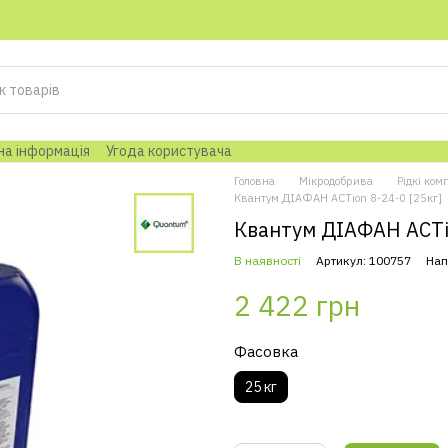
на інформація
Угода користувача
Головна
Мікродобрива
Рідкі ком
Квантум ДІАФАН ACTion 8-24-0 [25кг]
Квантум ДІАФАН ACTio
В наявності
Артикул: 100757
Нап
2 422 грн
Фасовка
25 кг