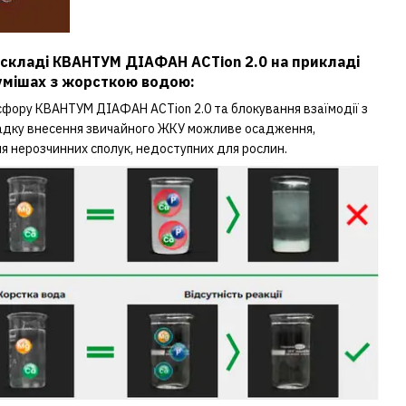
ї у складі КВАНТУМ ДІАФАН ACTion 2.0 на прикладі
сумішах з жорсткою водою:
сфору КВАНТУМ ДІАФАН ACTion 2.0 та блокування взаїмодії з
випадку внесення звичайного ЖКУ можливе осадження,
я нерозчинних сполук, недоступних для рослин.