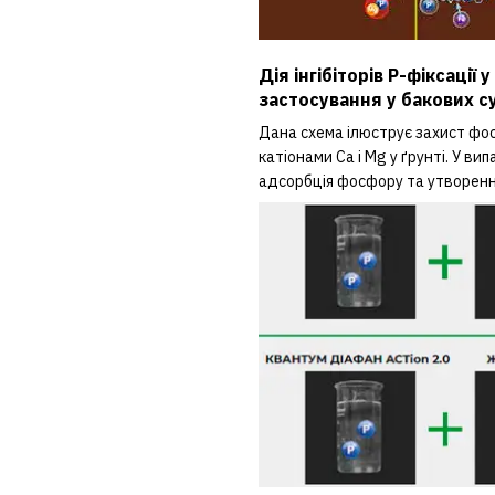
Дія інгібіторів Р-фіксаці
застосування у бакових 
Дана схема ілюструє захист фо
катіонами Са і Mg у ґрунті. У 
адсорбція фосфору та утворенн