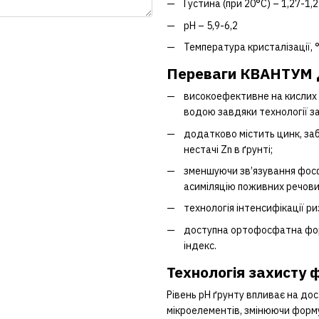
Густина (при 20°С) – 1,27-1,2
рН – 5,9-6,2
Температура кристалізації, °
Переваги КВАНТУМ 
високоефективне на кислих т
водою завдяки технології з
додатково містить цинк, заб
нестачі Zn в ґрунті;
зменшуючи зв’язування фосф
асиміляцію поживних речовин
технологія інтенсифікації р
доступна ортофосфатна форм
індекс.
Технологія захисту
Рівень рН ґрунту впливає на до
мікроелементів, змінюючи форм