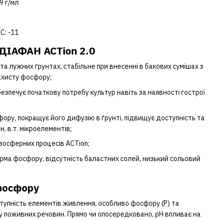
9 г/мл
С: -11
ДІАФАН ACTion 2.0
а лужних ґрунтах, стабільне при внесенні в бакових сумішах з
ахисту фосфору;
езпечує початкову потребу культур навіть за наявності гострої
ору, покращує його дифузію в ґрунті, підвищує доступність та
, в.т. мікроелементів;
изосферних процесів ACTion;
а фосфору, відсутність баластних солей, низький сольовий
 фосфору
ступність елементів живлення, особливо фосфору (Р) та
у поживних речовин. Прямо чи опосередковано, pH впливає на