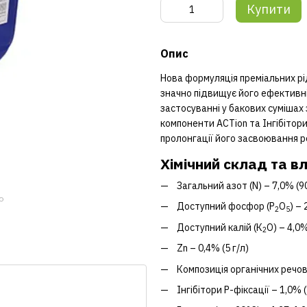
Купити
Опис
Нова формуляція преміальних рі
значно підвищує його ефективні
застосуванні у бакових сумішах
компоненти ACTion та Інгібітори
пролонгації його засвоювання 
Хімічний склад та в
Загальний азот (N) – 7,0% (90
ю
Доступний фосфор (Р
О
) – 
2
5
Доступний калій (К
О) – 4,0%
2
Zn – 0,4% (5 г/л)
Композиція органічних речови
Інгібітори Р-фіксації – 1,0% (