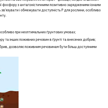
ії фосфору з антагоністичними позитивно зарядженими іонами
ть зв’язувати і обмежувати доступність Р для рослини, особливо
нту.
 особливо при неоптимальних ґрунтових умовах;
ру та інших поживних речовин в ґрунті та внесених добрив;
брив, дозволяє поживним речовинам бути більш доступними