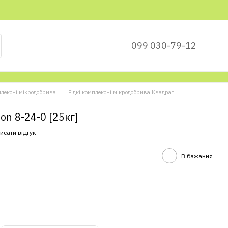
099 030-79-12
плексні мікродобрива
Рідкі комплексні мікродобрива Квадрат
n 8-24-0 [25кг]
исати відгук
В бажання