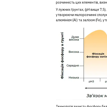
розчинність цих елементів, визна
У лужних ґрунтах, (рН вище 7,5),
утворюючи малорозчинні сполуки.
алюмінієм (Al) та залізом (Fe),
Технологія захисту фосфору базу