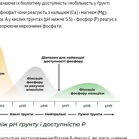
чаючи їх біологічну доступність і мобільність у ґрунті.
 фосфат-іони реагують з кальцієм (Ca) і магнієм (Mg),
 А у кислих ґрунтах (рН нижче 5,5) - фосфор (Р) реагує з
 утворюючи нерозчинні фосфати.
ється на застосуванні інгібіторів Р-фіксації, які діють шляхом