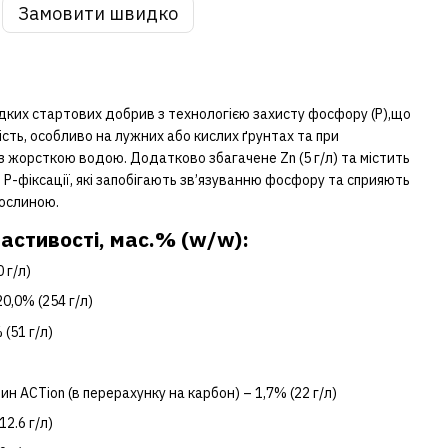
Замовити швидко
дких стартових добрив з технологією захисту фосфору (Р),що
сть, особливо на лужних або кислих ґрунтах та при
 з жорсткою водою. Додатково збагачене Zn (5 г/л) та містить
 Р-фіксації, які запобігають зв’язуванню фосфору та сприяють
рослиною.
ластивості, мас.% (w/w):
 г/л)
20,0% (254 г/л)
 (51 г/л)
н ACTion (в перерахунку на карбон) – 1,7% (22 г/л)
12.6 г/л)