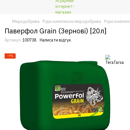
Мікродобрива
Рідкі комплексні мікродобрива
Рідкі компле
Паверфол Grain (Зернові) [20л]
Артикул:
100738
Написати відгук
−7%