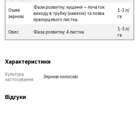
Фази розвитку: кущіння — початок
Озимі
1-3 л/
виходу в трубку (навесні) та поява
зернові
га
прапорцевого листка.
1-3 л/
Овес
Фаза розвитку: 4 листка.
га
Характеристики
Культура
Зернові колосові
застосування
Відгуки