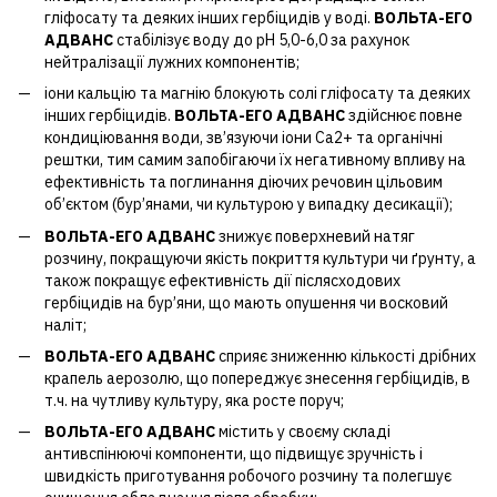
гліфосату та деяких інших гербіцидів у воді.
ВОЛЬТА-ЕГО
АДВАНС
стабілізує воду до pH 5,0-6,0 за рахунок
нейтралізації лужних компонентів;
іони кальцію та магнію блокують солі гліфосату та деяких
інших гербіцидів.
ВОЛЬТА-ЕГО АДВАНС
здійснює повне
кондиціювання води, зв’язуючи іони Ca2+ та органічні
рештки, тим самим запобігаючи їх негативному впливу на
ефективність та поглинання діючих речовин цільовим
об’єктом (бур’янами, чи культурою у випадку десикації);
ВОЛЬТА-ЕГО АДВАНС
знижує поверхневий натяг
розчину, покращуючи якість покриття культури чи ґрунту, а
також покращує ефективність дії післясходових
гербіцидів на бур’яни, що мають опушення чи восковий
наліт;
ВОЛЬТА-ЕГО АДВАНС
сприяє зниженню кількості дрібних
крапель аерозолю, що попереджує знесення гербіцидів, в
т.ч. на чутливу культуру, яка росте поруч;
ВОЛЬТА-ЕГО АДВАНС
містить у своєму складі
антивспінюючі компоненти, що підвищує зручність і
швидкість приготування робочого розчину та полегшує