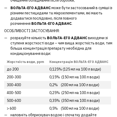
очищення обладнання після обробки;
ВОЛЬТА-ЕГО АДВАНС
може бути застосований в суміші із
різними пестицидами та мікроелементами, які мають
додаватися послідовно, після повного
розчинення
ВОЛЬТА-ЕГО АДВАНС
.
ОСОБЛИВОСТІ ЗАСТОСУВАННЯ:
розрахуйте кількість
ВОЛЬТА-ЕГО АДВАНС
виходячи зі
ступеня жорсткості води – чим вища жорсткість води, тим
більша концентрація препарату необхідна для
кондиціонування води:
Жорсткість води, ppm
Концентрація
ВОЛЬТА-ЕГО АДВАНС
до 200
0,125% (125 мл на 100 л води)
200-300
0,15% (150 мл на 100 л води)
300-400
0,2% (200 мл на 100 л води)
400-500
0,25% (250 мл на 100 л води)
500-600
0,35% (350 мл на 100 л води)
> 600
0,5% (500 мл на 100 л води)
наповніть обприскувач водою і спочатку додайте