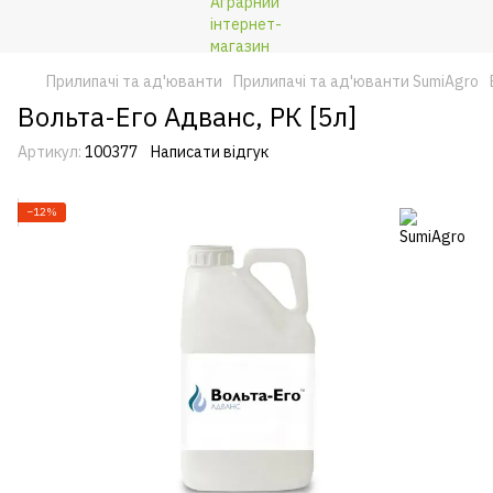
Прилипачі та ад'юванти
Прилипачі та ад'юванти SumiAgro
Вольта-Его Адванс, РК [5л]
Артикул:
100377
Написати відгук
−12%