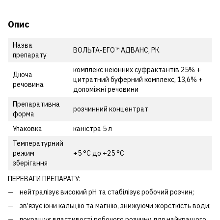
Опис
Назва
ВОЛЬТА-ЕГО™ АДВАНС, РК
препарату
комплекс неіонних суфрактантів 25% +
Діюча
цитратний буферний комплекс, 13,6% +
речовина
допоміжні речовини
Препаративна
розчинний концентрат
форма
Упаковка
каністра 5 л
Температурний
режим
+5 °С до +25 °С
зберігання
ПЕРЕВАГИ ПРЕПАРАТУ:
нейтралізує високий pH та стабілізує робочий розчин;
зв’язує іони кальцію та магнію, знижуючи жорсткість води;
покращує властивості робочого розчину для найкращого