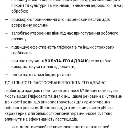
покриття культури та мінімізації знесення аерозолю під час
обробки;
прискорює проникнення діючих речовин пестицидів
всередину рослини;
запобігає утворенню піни під час приготування робочого
розчину;
підвищує ефективність гліфосатів та інших страхових
гербіцидів;
при застосуванні
ВОЛЬТА-ЕГО АДВАНС
не потрібно
використовувати інші ад’юванти;
легко піддається біодеградації.
ДОЦІЛЬНІСТЬ ЗАСТОСУВАННЯ ВОЛЬТА-ЕГО АДВАНС:
Гербіциди працюють не так як хотілося б? Зверніть увагу на
якість води! Гліфосати та деякі інші діючі речовини є чутливим
до якості води, що використовується для приготування
робочого розчину. Жорстка вода з високим рівнем pH, яка
характерна для більшості регіонів України, може суттєво
вплинути на ефективність пестицидів.
як відомо, високий pH прискорює деградацію солей