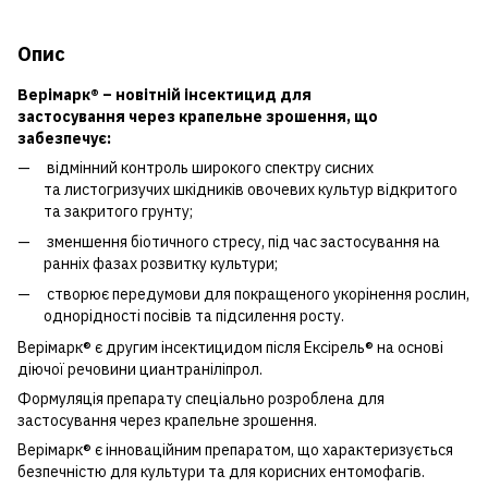
Опис
Верімарк® – новітній інсектицид для
застосування через крапельне зрошення, що
забезпечує:
відмінний контроль широкого спектру сисних
та листогризучих шкідників овочевих культур відкритого
та закритого грунту;
зменшення біотичного стресу, під час застосування на
ранніх фазах розвитку культури;
створює передумови для покращеного укорінення рослин,
однорідності посівів та підсилення росту.
Верімарк® є другим інсектицидом після
Ексірель®
на основі
діючої речовини циантраніліпрол.
Формуляція препарату спеціально розроблена для
застосування через крапельне зрошення.
Верімарк® є інноваційним препаратом, що характеризується
безпечністю для культури та для корисних ентомофагів.