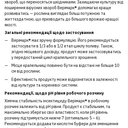
хвороб, що переносяться шкідниками. Захищаючи культуру від
поширення вірусних хвороб Верімарк® допомагає краще
розвиватись — рослина виглядає більш потужною та
життєздатною, що призводить до більшого врожаю кращої
якості.
Загальні рекомендації щодо застосування
Верімарк® має зручну формуляцію. Його рекомендується
застосувати в 1/3 або в 1/2 етап циклу поливу. Також,
згідно місцевого досвіду, продукт може застосовуватись
у передостанній цикл крапельного зрошення.
Місце крапельниці повинно бути на відстані не більше 10
см від рослини;
Ефективність продукту може відрізнятися в залежності
від культури та кореневої системи.
Рекомендації, щодо pH рівня робочого розчину
Хімічна стабільність інсектициду Верімарк® в робочому
розчині залежить від pH рівня. Продукт є стабільним, та
максимально зберігає свої властивості, коли pH рівень
розчину підтримується нижче 7 (оптимально 5 – 6).
Рекомендується додавати кислотні буфери для зменшення