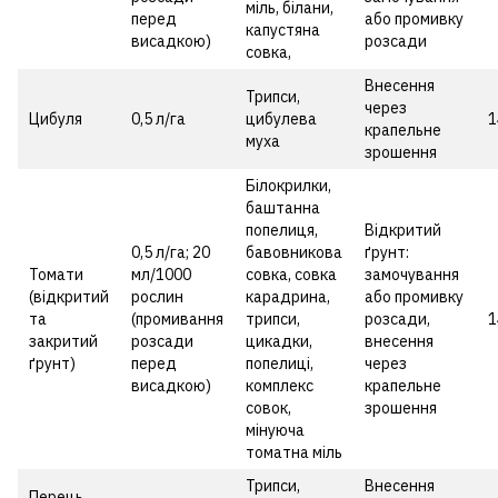
міль, білани,
перед
або промивку
капустяна
висадкою)
розсади
совка,
Внесення
Трипси,
через
Цибуля
0,5 л/га
цибулева
1
крапельне
муха
зрошення
Білокрилки,
баштанна
попелиця,
Відкритий
0,5 л/га; 20
бавовникова
ґрунт:
Томати
мл/1000
совка, совка
замочування
(відкритий
рослин
карадрина,
або промивку
та
(промивання
трипси,
розсади,
1
закритий
розсади
цикадки,
внесення
ґрунт)
перед
попелиці,
через
висадкою)
комплекс
крапельне
совок,
зрошення
мінуюча
томатна міль
Трипси,
Внесення
Перець