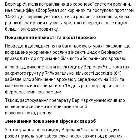
Верімарк®, після потрапляння до кореневої системи рослини,
має специфіку абсорбуватися корінням та поступово протягом
14-21 дня переміщуватися по всій рослині, захищаючи, як на
ранніх фазах розвитку культури, так і в період її вегетації у
більш пізні фази розвитку.
Покращення кількості та якості врожаю
Проведені дослідження на багатьох культурах показали, що
покращене укорінення рослин з інсектицидом Верімарк®
призводить до отримання більшого або раннього врожаю.
априклад, використання інсектициду Верімарк® на томатах
закритого грунту у 74% загальної кількості дослідів (64)
забезпечило збільшення врожаю у середньому на 11% та
можливість його збирати до 15 днів раніше у порівнянні з
фермерськими програмами.
Також, застосування препарату Верімарк® унеможливило
поширення сисними шкідниками хвороб
вірусного походження.
Зменшення поширення вірусних хвороб
Застосування інсектициду Верімарк® на ранніх стадіях
розвитку культури забезпечує також захист від вірусних