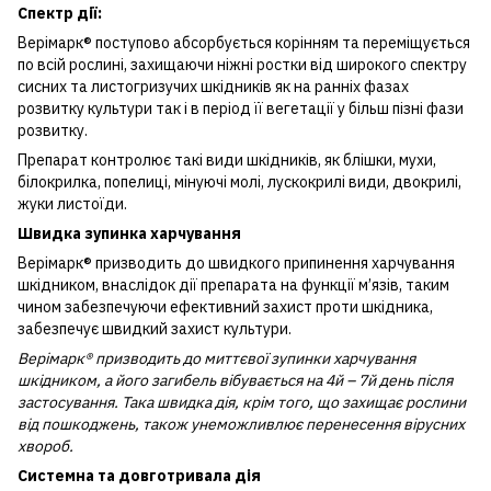
Спектр дії:
Верімарк® поступово абсорбується корінням та переміщується
по всій рослині, захищаючи ніжні ростки від широкого спектру
сисних та листогризучих шкідників як на ранніх фазах
розвитку культури так і в період її вегетації у більш пізні фази
розвитку.
Препарат контролює такі види шкідників, як блішки, мухи,
білокрилка, попелиці, мінуючі молі, лускокрилі види, двокрилі,
жуки листоїди.
Швидка зупинка харчування
Верімарк® призводить до швидкого припинення харчування
шкідником, внаслідок дії препарата на функції м’язів, таким
чином забезпечуючи ефективний захист проти шкідника,
забезпечує швидкий захист культури.
Верімарк® призводить до миттєвої зупинки харчування
шкідником, а його загибель вібувається на 4й – 7й день після
застосування. Така швидка дія, крім того, що захищає рослини
від пошкоджень, також унеможливлює перенесення вірусних
хвороб.
Системна та довготривала дія