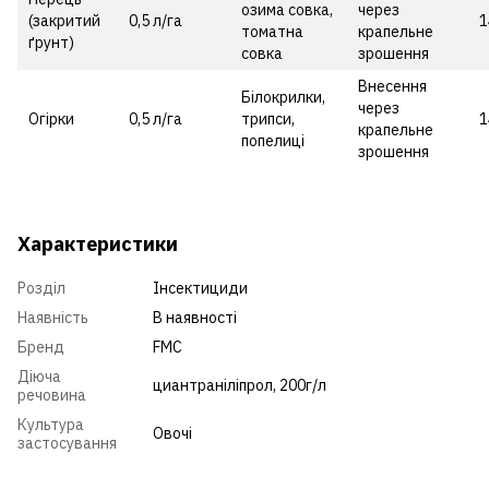
озима совка,
через
(закритий
0,5 л/га
1
томатна
крапельне
ґрунт)
совка
зрошення
Внесення
Білокрилки,
через
Огірки
0,5 л/га
трипси,
1
крапельне
попелиці
зрошення
Характеристики
Розділ
Інсектициди
Наявність
В наявності
Бренд
FMC
Діюча
циантраніліпрол, 200г/л
речовина
Культура
Овочі
застосування