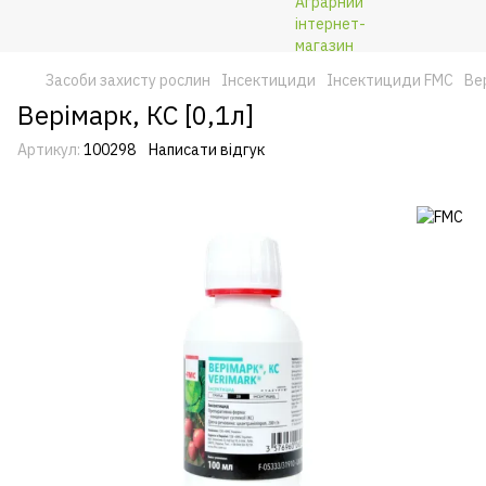
Засоби захисту рослин
Інсектициди
Інсектициди FMC
Вер
Верімарк, КС [0,1л]
Артикул:
100298
Написати відгук