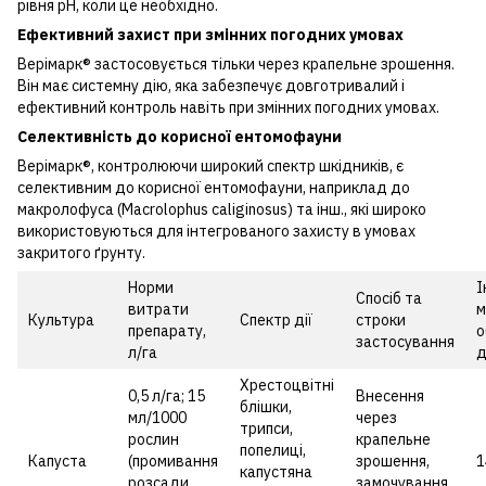
рівня pH, коли це необхідно.
Ефективний захист при змінних погодних умовах
Верімарк® застосовується тільки через крапельне зрошення.
Він має системну дію, яка забезпечує довготривалий і
ефективний контроль навіть при змінних погодних умовах.
Селективність до корисної ентомофауни
Верімарк®, контролюючи широкий спектр шкідників, є
селективним до корисної ентомофауни, наприклад до
макролофуса (Macrolophus caliginosus) та інш., які широко
використовуються для інтегрованого захисту в умовах
закритого ґрунту.
Норми
І
Спосіб та
витрати
м
Культура
Спектр дії
строки
препарату,
о
застосування
л/га
д
Хрестоцвітні
0,5 л/га; 15
Внесення
блішки,
мл/1000
через
трипси,
рослин
крапельне
попелиці,
Капуста
(промивання
зрошення,
1
капустяна
розсади
замочування