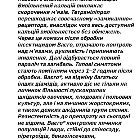
Вивільнений кальцій викликає
скорочення м’язів. Тетраніліпрол
перешкоджає своєчасному «замиканню»
рецептора, внаслідок чого весь доступний
кальцій вивільняється без обмежень.
Через це комахи після обробки
інсектицидом Ваєго, втрачають контроль
над м’язами, рухливість і припиняють
живлення. Далі відбувається повний
параліч та загибель. Типові симптоми
стають помітними через 1–2 години після
обробки. Ваєго®, на відміну багатьох
інших діамідів, активно діє не тільки на
личинок більшості лускокрилих
шкідників овочевих, плодових і польових
культур, але і на личинок жорстокрилих,
а також деяких шкідників групи сисних.
Резистентність до препарату на сьогодні
не відома. Bаєго® контролює личинки
популяцій і види, стійкі до спіносаду,
піретроїдів, бензоїлсечовин,