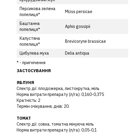
Персикова зелена
Mizus persicae
попелиця*
Баштанна
Aphis gossipii
попелиця*
Капустяна
Brevicoryne brassicae
попелиця*
Цибулева муха
Delia antiqua
* - пригнічення
ЗАСТОСУВАННЯ
ЯБЛУНЯ
Спектр дії: плодожерка, листокрутка, міль
Норма витрати препарату (л/га): 0,160-0,375
Кратність: 2
Термін очікування, днів: 20.
ТОМАТ
Спектр дії: совка, томатна мінуюча міль
Норма витрати препарату (л/га): 0,05-0,1