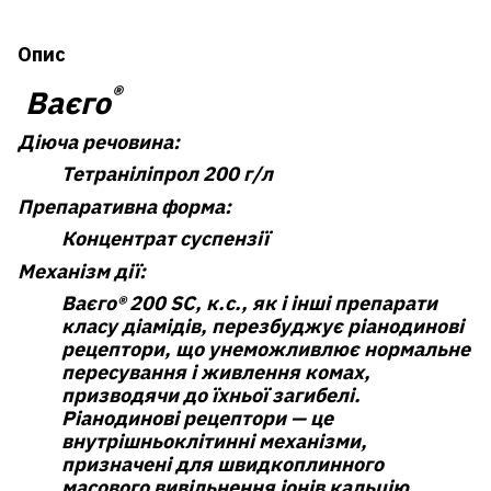
Опис
®
Ваєго
Діюча речовина:
Тетраніліпрол 200 г/л
Препаративна форма:
Концентрат суспензії
Механізм дії:
Ваєго® 200 SC, к.с., як і інші препарати
класу діамідів, перезбуджує ріанодинові
рецептори, що унеможливлює нормальне
пересування і живлення комах,
призводячи до їхньої загибелі.
Ріанодинові рецептори — це
внутрішньоклітинні механізми,
призначені для швидкоплинного
масового вивільнення іонів кальцію.