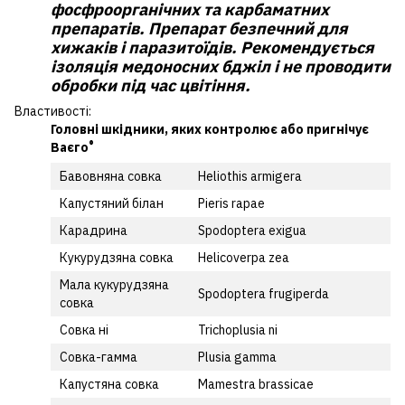
фосфроорганічних та карбаматних
препаратів. Препарат безпечний для
хижаків і паразитоїдів. Рекомендується
ізоляція медоносних бджіл і не проводити
обробки під час цвітіння.
Властивості:
Головні шкідники, яких контролює або пригнічує
®
Ваєго
Бавовняна совка
Heliothis armigera
Капустяний білан
Pieris rapae
Карадрина
Spodoptera exigua
Кукурудзяна совка
Helicoverpa zea
Мала кукурудзяна
Spodoptera frugiperda
совка
Совка ні
Trichoplusia ni
Совка-гамма
Plusia gamma
Капустяна совка
Мamestra brassicae