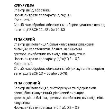
КУКУРУДЗА
Спектр дії: діабротика
Норма витрати препарату (л/га): 0,3
Кратність: 1
Спосіб, час обробок, обмеження: обприскування в період
вегетації BBCH 11-58 або 70-80.
РІПАК ЯРИЙ
Спектр дії: попелиця*, білан капустяний, ріпаковий
пильщик, хрестоцвітна блішка, насіннєвий
прихованохоботник, квіткоїд, міль капустяна
Норма витрати препарату (л/га): 0,2 – 0,3
Кратність: 1
Спосіб, час обробок, обмеження: обприскування в період
вегетації BBCH 13 – 55 або 70-78.
РІПАК ОЗИМИЙ
Спектр дії: попелиця*, листогризуча та підгризаюча
совка, білан капустяний, ріпаковий пильщик,
хрестоцвітна блішка, прихованохоботник, квіткоїд, міль
капустяна
Норма витрати препарату (л/га): 0,2 – 0,3