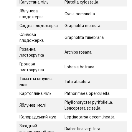
Капустяна міль
Plutella xylostella
Яблунева
Cydia pomonella
плодожерка
Східна плодожерка
Grapholita molesta
Сливова
Grapholita funebrana
плодожерка
Розанна
Archips rosana
листокрутка
Гронова
Lobesia botrana
листокрутка
Томатна мінуюча
Tuta absoluta
міль
Картопляна міль
Phthorimaea operculella
Phyllonorycter pyrifoliella,
Яблуневі молі
Leucoptera scitella
Колорадський жук
Leptinotarsa decemlineata
Західний
Diabrotica virgifera
кукурудзяний жук