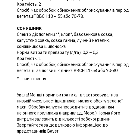
Кратність: 2
Спосіб, час обробок, обмеження: обприскування в період
вегетації BBCH 13 – 55 або 70-78.
СОНЯШНИК
Спектр дії: попелиця*, клоп*, бавовникова совка,
капустяня совка, совка гамма, лучний метелик,
соняшникова шипоноска
Норма витрати препарату (л/га): 0,2 – 0,3
Кратність: 1
Спосіб, час обробок, обмеження: обприскування в період
вегетації за появи шкідника BBCH 11-58 або 70-80.
* - пригнічення
Увага! Менші норми витрати слід застосовуватиза
низькій чисельностішкідників і малого обсягу зеленої
маси. Обробку капусти проводити з додаванням
неіонного прилипача (наприклад, Меро.) Норма його
витрати залежить від кількості робочої рідини.
Звертайтеся за додатковою інформацією до
представників Bayer