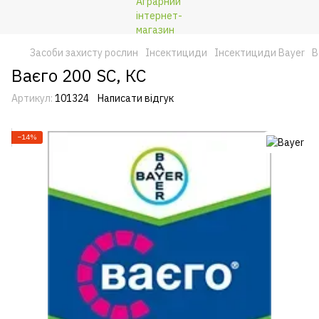
Засоби захисту рослин
Інсектициди
Інсектициди Bayer
В
Ваєго 200 SC, КС
Артикул:
101324
Написати відгук
−14%