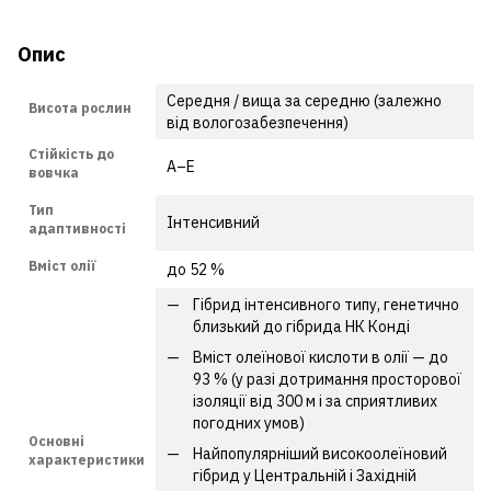
Опис
Середня / вища за середню (залежно
Висота рослин
від вологозабезпечення)
Стійкість до
А–Е
вовчка
Тип
Інтенсивний
адаптивності
Вміст олії
до 52 %
Гібрид інтенсивного типу, генетично
близький до гібрида НК Конді
Вміст олеїнової кислоти в олії — до
93 % (у разі дотримання просторової
ізоляції від 300 м і за сприятливих
погодних умов)
Основні
Найпопулярніший високоолеїновий
характеристики
гібрид у Центральній і Західній