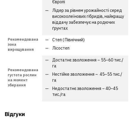
Європі
Лідер за рівнем урожайності серед
високоолеїнових гібридів, найкращу
віддачу забезпечує на родючих
ґрунтах
Рекомендована
Степ ( Північний)
зона
Лісостеп
вирощування
Достатнє зволоження – 55–60 тис./
га
Рекомендована
Нестійке зволоження – 45–55 тис./
густота рослин
га
на момент
збирання
Недостатнє зволоження – 40–45
тис./га
Відгуки