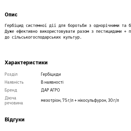
Опис
Гербіцид системної дії для боротьби з однорічними та б
Дуже ефективно використовувати разом з пестицидами + п
до сільськогосподарських культур.
Характеристики
Розділ
Гербіциди
Наявність
В наявності
Бренд
ДАР АГРО
Діюча
мезотріон, 75 г/л + нікосульфурон, 30 г/л
речовина
Відгуки