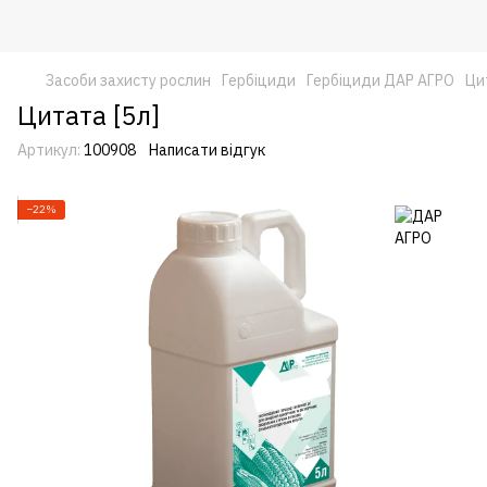
Засоби захисту рослин
Гербіциди
Гербіциди ДАР АГРО
Ци
Цитата [5л]
Артикул:
100908
Написати відгук
−22%