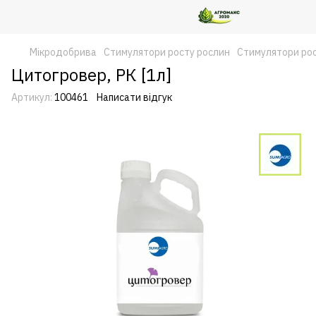
Мікродобрива
Стимулятори росту рослин
Стимулятори рос
Цитогровер, РК [1л]
Артикул:
100461
Написати відгук