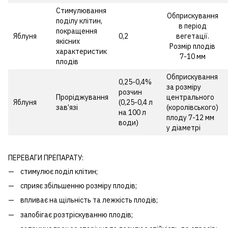
Стимулювання
Обприскування
поділу клітин,
в період
покращення
Яблуня
0,2
вегетації.
якісних
Розмір плодів
характеристик
7-10 мм
плодів
Обприскування
0,25-0,4%
за розміру
розчин
Проріджування
центрального
Яблуня
(0,25-0,4 л
зав’язі
(королівського)
на 100 л
плоду 7-12 мм
води)
у діаметрі
ПЕРЕВАГИ ПРЕПАРАТУ:
стимулює поділ клітин;
сприяє збільшенню розміру плодів;
впливає на щільність та лежкість плодів;
запобігає розтріскуванню плодів;