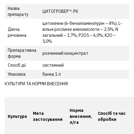
Назва
ЦИТОГРОВЕР™, РК
препарату
цитокініни (6-бензиламінопурін – 4%), L-
Діюча
вільні рослинні амінокислоти – 2,5%, N
речовина
загальний – 1,7%, P2O5 – 6,0%, K2O –
5,0%
Препаративна
розчинний концентрат
форма
Спосіб дії
системний
Упаковка
банка 1 л
КУЛЬТУРИ ТА НОРМИ ВНЕСЕННЯ:
Норма
Мета
Спосіб та час
Культура
внесення,
застосування
обробки
л/га