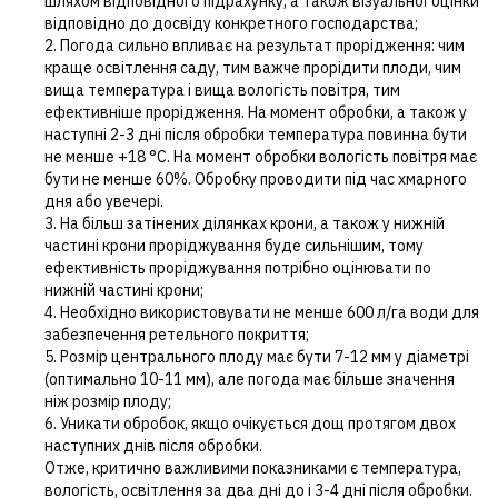
шляхом відповідного підрахунку, а також візуальної оцінки
відповідно до досвіду конкретного господарства;
2. Погода сильно впливає на результат прорідження: чим
краще освітлення саду, тим важче прорідити плоди, чим
вища температура і вища вологість повітря, тим
ефективніше прорідження. На момент обробки, а також у
наступні 2-3 дні після обробки температура повинна бути
не менше +18 °C. На момент обробки вологість повітря має
бути не менше 60%. Обробку проводити під час хмарного
дня або увечері.
3. На більш затінених ділянках крони, а також у нижній
частині крони проріджування буде сильнішим, тому
ефективність проріджування потрібно оцінювати по
нижній частині крони;
4. Необхідно використовувати не менше 600 л/га води для
забезпечення ретельного покриття;
5. Розмір центрального плоду має бути 7-12 мм у діаметрі
(оптимально 10-11 мм), але погода має більше значення
ніж розмір плоду;
6. Уникати обробок, якщо очікується дощ протягом двох
наступних днів після обробки.
Отже, критично важливими показниками є температура,
вологість, освітлення за два дні до і 3-4 дні після обробки.