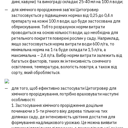
дині, кавуни) та винограді складає 25-40 мл на 100 л води;
для хімічного прорідження зав’язі Цитогровер
застосовується у підвищених нормах від 0,25 до 0,4 л
препарату на кожні 100 л води, що буде застосована для
обприскування. Тобто розрахунок норми витрати
проводиться на основі кількості води, що необхідна для
ретельного покриття поверхні рослин у саду. Наприклад,
якщо застосовується норма витрати води 600 л/га, то
мінімальна норма на 1 га буде складати 1,5 л/га, а
максимальна – 2,4 л/га. Вибір норми витрати залежить від
багатьох факторів, таких як інтенсивність сонячного
освітлення, температура, вологість повітря, а також від
сорту, який обробляється.
для того, щоб ефективно застосувати Цитогровер для
хімічного проріджування, потрібно враховувати наступні
особливості:
1. Застосування хімічного прорідження доцільне
починаючи з 5-ти річного віку дерева тільки на тих
ділянках саду, де інтенсивність цвітіння достатня для
формування надлишкового урожаю. Це можна виявити