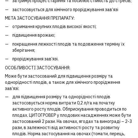
затримує процес старіння та посилює стійкість до стресів;
застосовується для хімічного проріджування зав’язі
МЕТА ЗАСТОСУВАННЯ ПРЕПАРАТУ:
отримання крупних плодів високої якості;
підвищення врожаю;
покращення лежкості плодів та подовження терміну їх
зберігання;
проріджування зав’язі.
ОСОБЛИВОСТІ ЗАСТОСУВАННЯ:
Може бути застосований для підвищення розміру та
однорідності плодів, а також для хімічного прорідження
зав’язі:
для підвищення розміру та однорідності плодів
застосовується норма витрати 0,2 л/га на початку
активного росту плодів. Обприскування проводиться по
плодах. ЦИТОГРОВЕР у плодових насадженнях може бути
застосований 2 рази. На овочах, ягодах та винограді – 2-3
рази, в залежності від активності росту та розвитку
плодів. Норма застосування на овочах (томати, перець,