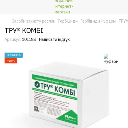
Засоби захисту рослин
Гербіциди
Гербіциди Нуфарм
ТРУ®
ТРУ® КОМБІ
Артикул:
101188
Написати відгук
НОВИНКА
−18%