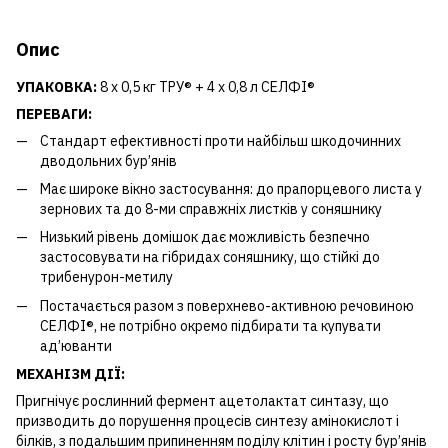
Опис
УПАКОВКА:
8 x 0,5 кг ТРУ® + 4 x 0,8 л СЕЛФІ®
ПЕРЕВАГИ:
Cтандарт ефективності проти найбільш шкодочинних
дводольних бур’янів
Має широке вікно застосування: до прапорцевого листа у
зернових та до 8-ми справжніх листків у соняшнику
Низький рівень домішок дає можливість безпечно
застосовувати на гібридах соняшнику, що стійкі до
трибенурон-метилу
Постачається разом з поверхнево-активною речовиною
СЕЛФІ®, не потрібно окремо підбирати та купувати
ад’юванти
МЕХАНІЗМ ДІЇ:
Пригнічує рослинний фермент ацетолактат синтазу, що
призводить до порушення процесів синтезу амінокислот і
білків, з подальшим припиненням поділу клітин і росту бур’янів