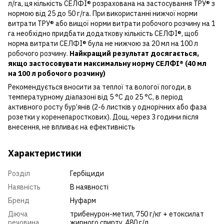
л/га, ця кількість СЕЛФІ® розрахована на застосування ТРУ® з
нормою від 25 до 50 г/га. При використанні нижчої норми
витрати ТРУ® або вищої норми витрати робочого розчину на 1
га необхідно придбати додаткову кількість СЕЛФІ®, щоб
норма витрати СЕЛФІ® була не нижчою за 20 мл на 100 л
робочого розчину.
Найкращий результат досягається,
якщо застосовувати максимальну норму СЕЛФІ® (40 мл
на 100 л робочого розчину)
Рекомендується вносити за теплої та вологої погоди, в
температурному діапазоні від 5 °С до 25 °С, в період
активного росту бур’янів (2-6 листків у однорічних або фаза
розетки у коренепаросткових). Дощ, через 3 години після
внесення, не впливає на ефективність
Характеристики
Розділ
Гербіциди
Наявність
В наявності
Бренд
Нуфарм
Діюча
трибенурон-метил, 750 г/кг + етоксилат
речовина
жирного спирту, 480 г/л