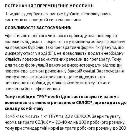
ПОГЛИНАННЯ І ПЕРЕМІЩЕННЯ У РОСЛИНІ:
Швидко адсорбується листям бур’янів, переміщуючись
системно по провідній системі рослини
ОСОБЛИВОСТІ ЗАСТОСУВАННЯ:
Ефективність дії того чи іншого гербіциду значною мірою
залежить від якості покриття та утримання робочого розчину
на поверхні бур’янів. Такі препаративні форми, як гранули, що
диспергуються у воді (ВГ), не дозволяють додати необхідну
кількість поверхнево-активних речовин до препарату. Тому
для таких формуляцій важливо використовувати відповідні
поверхнево-активні речовини у баковій суміші. Застосування
поверхнево-активних речовин, що не підходять до
визначеного гербіциду, може призвести до суттєвого
зниження його ефективності.
Тому гербіцид ТРУ® необхідно застосовувати разом з
повехнево-активною речовиною СЕЛФІ®, що входить до
складу комбі-паку
Комбі-пак містить 4 кг ТРУ® та 3,2 л СЕЛФІ®. Зверніть увагу,
норма витрати СЕЛФІ® – 20-40 мл на 100 л робочого розчину,
тому при стандартній нормі витрати робочого розчину до 200