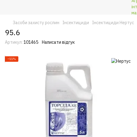
Засоби захисту рослин
Інсектициди
Інсектициди Нертус
95.6
Артикул:
101465
Написати відгук
−11%