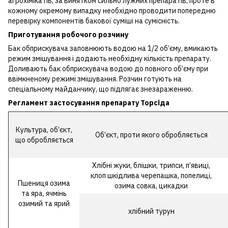
агрохімікатів, за винятком сильно лужних препаратів, проте в
кожному окремому випадку необхідно проводити попередню
перевірку компонентів бакової суміші на сумісність.
Приготування робочого розчину
Бак обприскувача заповнюють водою на 1/2 об’єму, вмикають
режим змішування і додають необхідну кількість препарату.
Доливають бак обприскувача водою до повного об’єму при
ввімкненому режимі змішування. Розчин готують на
спеціальному майданчику, що підлягає знезараженню.
Регламент застосування препарату Торсіда
Культура, об’єкт,
Об’єкт, проти якого обробляється
що обробляється
Хлібні жуки, блішки, трипси, п’явиці,
клоп шкідлива черепашка, попелиці,
Пшениця озима
озима совка, цикадки
та яра, ячмінь
озимий та ярий
хлібний турун