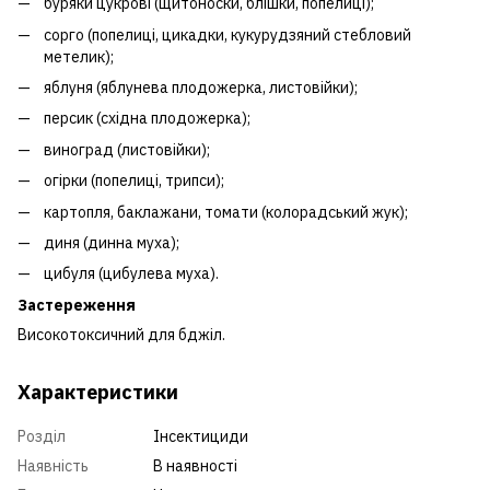
буряки цукрові (щитоноски, блішки, попелиці);
сорго (попелиці, цикадки, кукурудзяний стебловий
метелик);
яблуня (яблунева плодожерка, листовійки);
персик (східна плодожерка);
виноград (листовійки);
огірки (попелиці, трипси);
картопля, баклажани, томати (колорадський жук);
диня (динна муха);
цибуля (цибулева муха).
Застереження
Високотоксичний для бджіл.
Характеристики
Розділ
Інсектициди
Наявність
В наявності