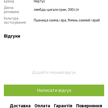
Бренд
Нертус
Діюча
лямбда-цигалотрин, 300 г/л
речовина
Культура
Пшениця озима і яра
,
Ячмінь озимий і ярий
застосування
Відгуки
Додайте перший відгук
Написати відгук
Доставка
Оплата
Гарантія
Повернення