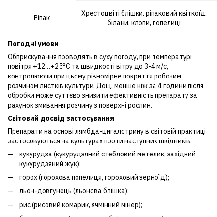
Хрестоцвіті блішки, ріпаковий квіткоїд,
Ріпак
білани, клопи, попелиці
Погодні умови
Обприскування проводять в суху погоду, при температурі
повітря +12…+25°С та швидкості вітру до 3-4 м/с,
контролюючи при цьому рівномірне покриття робочим
розчином листків культури. Дощ, менше ніж за 4 години після
обробки може суттєво знизити ефективність препарату за
рахунок змивання розчину з поверхні рослин.
Світовий досвід застосування
Препарати на основі лямбда-цигалотрину в світовій практиці
застосовуються на культурах проти наступних шкідників:
кукурудза (кукурудзяний стебловий метелик, західний
кукурудзяний жук);
горох (горохова попелиця, гороховий зерноїд);
льон-довгунець (льонова блішка);
рис (рисовий комарик, ячмінний мінер);