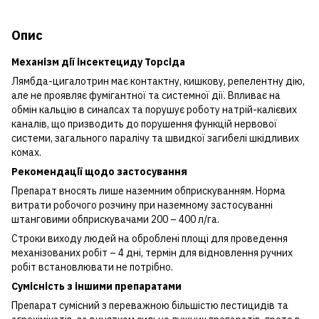
Опис
Механізм дії інсектециду Торсіда
Лямбда-цигалотрин має контактну, кишкову, репелентну дію,
але не проявляє фумігантної та системної дії. Впливає на
обмін кальцію в синапсах та порушує роботу натрій-калієвих
каналів, що призводить до порушення функцій нервової
системи, загального паралічу та швидкої загибелі шкідливих
комах.
Рекомендації щодо застосування
Препарат вносять лише наземним обприскуванням. Норма
витрати робочого розчину при наземному застосуванні
штанговими обприскувачами 200 – 400 л/га.
Строки виходу людей на оброблені площі для проведення
механізованих робіт – 4 дні, термін для відновлення ручних
робіт встановлювати не потрібно.
Сумісність з іншими препаратами
Препарат сумісний з переважною більшістю пестицидів та