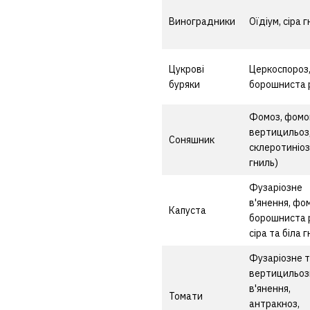
Виноградники
Оїдіум, сіра 
Цукрові
Церкоспороз
буряки
борошниста 
Фомоз, фомо
вертицильоз
Соняшник
склеротиніоз
гниль)
Фузаріозне
в'янення, фо
Капуста
борошниста 
сіра та біла г
Фузаріозне 
вертицильоз
в'янення,
Томати
антракноз,