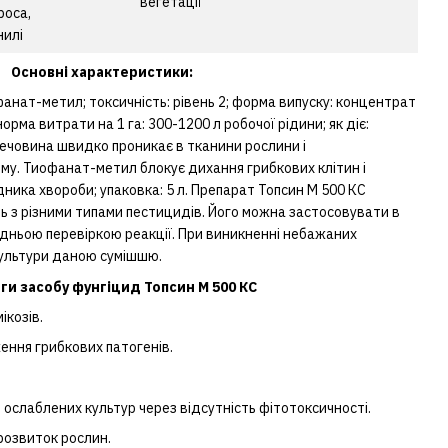
вегетації
роса,
нилі
Основні характеристики:
фанат-метил; токсичність: рівень 2; форма випуску: концентрат
норма витрати на 1 га: 300-1200 л робочої рідини; як діє:
речовина швидко проникає в тканини рослини і
зму. Тиофанат-метил блокує дихання грибкових клітин і
ника хвороби; упаковка: 5 л. Препарат Топсин М 500 КС
ть з різними типами пестицидів. Його можна застосовувати в
едньою перевіркою реакції. При виникненні небажаних
ультури даною сумішшю.
ги засобу фунгіцид Топсин М 500 КС
ікозів.
ння грибкових патогенів.
ослаблених культур через відсутність фітотоксичності.
 розвиток рослин.