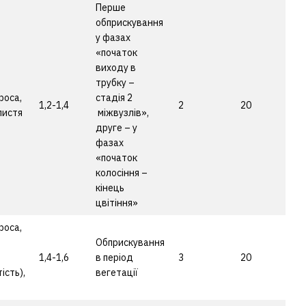
Перше
обприскування
у фазах
«початок
виходу в
трубку –
роса,
стадія 2
1,2-1,4
2
20
листя
міжвузлів»,
друге – у
фазах
«початок
колосіння –
кінець
цвітіння»
роса,
Обприскування
1,4-1,6
в період
3
20
ість),
вегетації