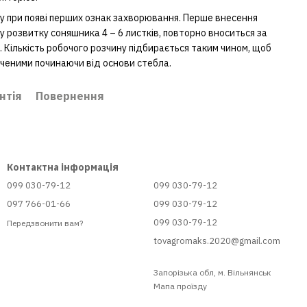
у при появі перших ознак захворювання. Перше внесення
 розвитку соняшника 4 – 6 листків, повторно вноситься за
в. Кількість робочого розчину підбирається таким чином, щоб
оченими починаючи від основи стебла.
нтія
Повернення
Контактна інформація
099 030-79-12
099 030-79-12
097 766-01-66
099 030-79-12
099 030-79-12
Передзвонити вам?
tovagromaks.2020@gmail.com
Запорізька обл, м. Вільнянськ
Мапа проїзду