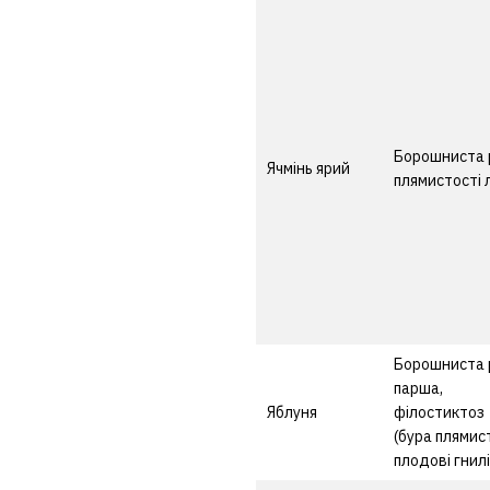
Борошниста 
Ячмінь ярий
плямистості 
Борошниста 
парша,
Яблуня
філостиктоз
(бура плямист
плодові гнилі