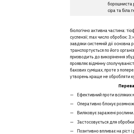
борошниста 
сіра та біла г
біологічно активна частина: тіо
суспензії; max число обробок: 3; 
завдяки системній дії основна 
транспортується по його органі
призводить до викорінення збуд
проявляє відмінну сполучуваніс
бакових сумішах, проте з попер
утворень краще не обробляти к
Перева
Ефективний проти всіляких м
Оперативно блокує розмноже
Виліковує заражені рослини.
Застосовується для обробки 
Позитивно впливає на ріст і