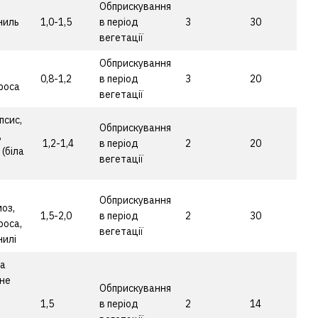
Обприскування
гниль
1,0-1,5
в період
3
30
вегетації
Обприскування
,
0,8-1,2
в період
3
20
роса
вегетації
псис,
Обприскування
,
1,2-1,4
в період
2
20
 (біла
вегетації
Обприскування
моз,
1,5-2,0
в період
2
30
роса,
вегетації
нилі
та
не
Обприскування
1,5
в період
2
14