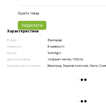
Оцініть товар
Надіслати
Характеристики
Розділ
Фунгіциди
Наявність
В наявності
Бренд
SumiAgro
Діюча речовина
тіофанат-метил, 700г/кг
Культура застосування
Виноград
,
Зернові колосові
,
Овочі
,
Сон