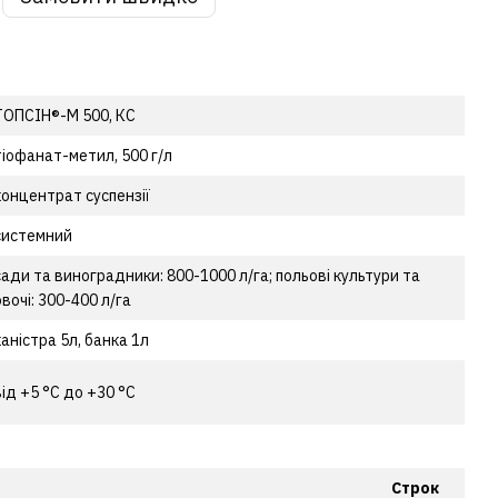
ТОПСІН®-М 500, КС
тіофанат-метил, 500 г/л
концентрат суспензії
системний
сади та виноградники: 800-1000 л/га; польові культури та
овочі: 300-400 л/га
каністра 5л, банка 1л
від +5 °С до +30 °С
Строк