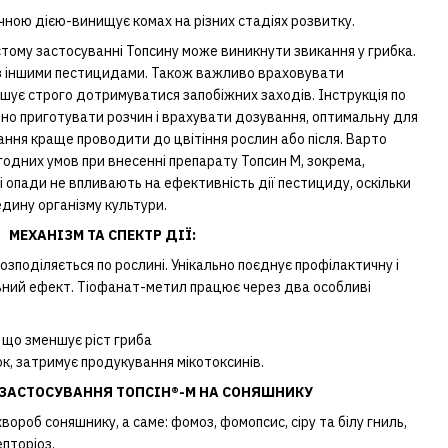
чною дією-винищує комах на різних стадіях розвитку.
стому застосуванні Топсину може виникнути звикання у грибка.
з іншими пестицидами. Також важливо враховувати
шує строго дотримуватися запобіжних заходів. Інструкція по
о приготувати розчин і врахувати дозування, оптимальну для
вання краще проводити до цвітіння рослин або після. Варто
одних умов при внесенні препарату Топсин М, зокрема,
опади не впливають на ефективність дії пестициду, оскільки
едину організму культури.
МЕХАНІЗМ ТА СПЕКТР ДІЇ:
озподіляється по рослині. Унікально поєднує профілактичну і
льний ефект. Tіофанат-метил працює через два особливі
, що зменшує ріст гриба
ок, затримує продукування мікотоксинів.
ЗАСТОСУВАННЯ ТОПСІН®-М НА СОНЯШНИКУ
ороб соняшнику, а саме: фомоз, фомопсис, сіру та білу гниль,
епторіоз.