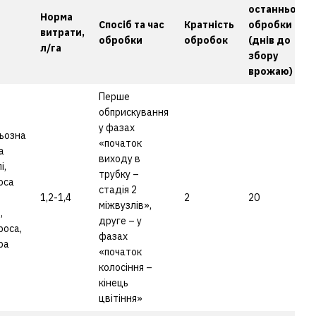
останньої
Норма
Спосіб та час
Кратність
обробки
витрати,
обробки
обробок
(днів до
л/га
збору
врожаю)
Перше
обприскування
у фазах
ьозна
«початок
а
виходу в
і,
трубку –
оса
стадія 2
1,2-1,4
2
20
міжвузлів»,
,
друге – у
роса,
фазах
ра
«початок
колосіння –
кінець
цвітіння»