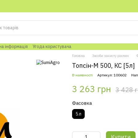
на інформація
Угода користувача
Головна
Засоби захисту рослин
Топсін-М 500, КС [5л]
В наявності
Артикул: 100602
Нап
3 263 грн
3 428 
Фасовка
5 л
Купити