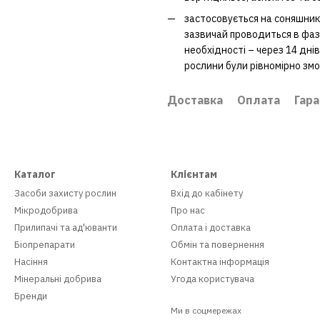
застосовується на соняшник
зазвичай проводиться в фазу
необхідності – через 14 дні
рослини були рівномірно зм
Доставка
Оплата
Гара
Каталог
Клієнтам
Засоби захисту рослин
Вхід до кабінету
Мікродобрива
Про нас
Прилипачі та ад'юванти
Оплата і доставка
Біопрепарати
Обмін та повернення
Насіння
Контактна інформація
Мінеральні добрива
Угода користувача
Бренди
Ми в соцмережах