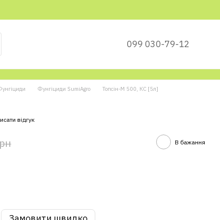
099 030-79-12
Фунгіциди
Фунгіциди SumiAgro
Топсін-М 500, КС [5л]
исати відгук
грн
В бажання
Замовити швидко