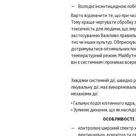
Володіє інсектицидною побі
Варто відзначити те, що при ча
Тому краще чергувати обробку 
токсичність для людини, що зму
застосуванню Важливо правильн
тих чи інших культур. Обприску
дотримуватися оптимальних пог
температурний режим. Майбутні 
він є системним і проникає всер
Завдяки системній дії, швидко р
лікувальну дії, має викорінюва
механізми дії:
• Гальмує поділ клітинного ядра
• Зупиняє дихання, що як наслід
ОСОБЛИВОСТІ 
контролює широкий спектр хв
вертицильоз, аскохітоз та с