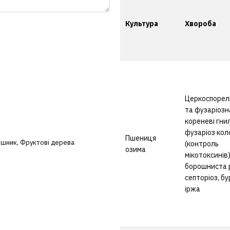
Культура
Хвороба
Церкоспорел
та фузаріозн
кореневі гнил
фузаріоз кол
Пшениця
яшник
,
Фруктові дерева
(контроль
озима
мікотоксинів)
борошниста 
септоріоз, бу
іржа