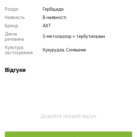
Розділ
Гербіциди
Наявність
В наявності
Бренд
АХТ
Діюча
S-метолахлор + тербутилазин
речовина
Культура
Кукурудза
,
Соняшник
застосування
Відгуки
Додайте перший відгук