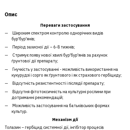
Опис
Переваги застосування
Широким спектром контролю однорічних видів
бур'бур'янів;
Період захисної дії – 6-8 тижнів;
Стримує появу нової хвилі бур'бур'янів за рахунок
ґрунтової дії препарату;
Гнучкість у застосуванні - можливість використання на
кукурудзі і сорго як ґрунтового і як страхового гербіциду;
Відсутність резистентності і післядії препарату;
Відсутня фітотоксичність на культурні рослини при
дотриманні рекомендацій;
Можливість застосування на батьківських формах
культур.
Механізм дії
Толазин – гербіцид системної дії, інгібітор процесів