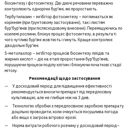
біосинтезу і фотосинтезу. Дві діючі речовини переважно
контролюють однорічні бур'яні, які проростають.
Тербутилазин – інгібітор фотосинтезу – поглинається як
корінням (при ґрунтовому застосуванні), так і листям
бур'бур'янів (при післясходовому внесенні). Переміщуючись по
ксилемі рослини, блокує процес фотосинтезу, в результаті
чого чутливі бур'яні жовтіють і гинуть. Краще контролює
дводольні бур'яні.
S-метолахлор – інгібітор процесів біосинтезу ліпідів та
жирних кислот – діє на етапі проростання бур'бур'янів,
порушуючи процеси поділу клітин і блокуючи початкові стадії
мітозу.
Рекомендації щодо застосування
У досходовий період для підвищення ефективності
рекомендується вносити препарат під передпосівну
культивацію, але не глибше ніж на 3 див.
Технологію обробки з передпосівною заробкою препарату
доцільно проводити, коли очікується посушлива погода
або якщо є загроза вітрової ерозії.
Норма витрати робочого розчину у досходовий період–