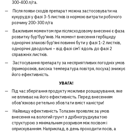
300-400 л/га.
Після появи сходів препарат можна застосовувати на
кукурудзі у фазі 3-5 листків із нормою витрати робочого
розчину 200-300 л/га
Важливим моментом при післясходовому внесенні є фаза
розвитку бур'бур'янів. На момент внесення гербіциду
однорічні злакові бур'яні повинні бути у фазі 1-2 листків,
однорічні дводольні – від фазі сім'ї ядоль до фазі 2
справжніх листків.
Застосування препарату за несприятливих погодніх умов
(приморозків, висока температура повітря, посуха) знижує
його ефективність.
УВАГА!
Під час зберігання продукту можливе розшарування, яке
не впливає на його ефективність. Перед внесенням
обов'язково ретельно збовтати вміст каністри!
Найвищу ефективність Толазин проявляє за умов
внесення на вологий грунт з дрібногрудкуватою
структурою з мінімальним розривом між посівом і
оприскуванням. Наприклад, в день проходити посів, а