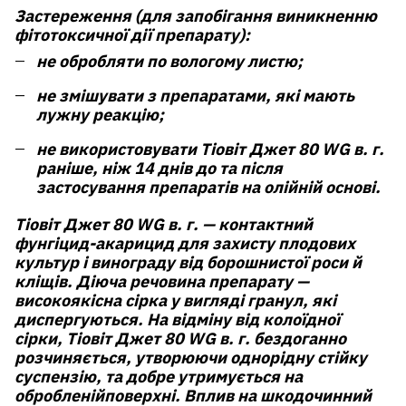
Застереження (для запобігання виникненню
фітотоксичної дії препарату):
не обробляти по вологому листю;
не змішувати з препаратами, які мають
лужну реакцію;
не використовувати Тіовіт Джет 80 WG в. г.
раніше, ніж 14 днів до та після
застосування препаратів на олійній основі.
Тіовіт Джет 80 WG в. г.
— контактний
фунгіцид-акарицид для захисту плодових
культур і винограду від борошнистої роси й
кліщів. Діюча речовина препарату —
високоякісна сірка у вигляді гранул, які
диспергуються. На відміну від колоїдної
сірки,
Тіовіт Джет 80 WG в. г.
бездоганно
розчиняється, утворюючи однорідну стійку
суспензію, та добре утримується на
обробленійповерхні. Вплив на шкодочинний