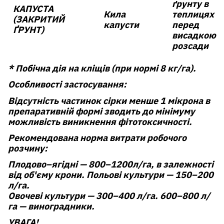
ґрунту в
КАПУСТА
Кила
теплицях
(ЗАКРИТИЙ
капусти
перед
ҐРУНТ)
висадкою
розсади
* Побічна дія на кліщів (при нормі 8 кг/га).
Особливості застосування:
Відсутність частинок сірки менше 1 мікрона в
препаративній формі зводить до мінімуму
можливіcть виникнення фітотоксичності.
Рекомендована норма витрати робочого
розчину:
Плодово–ягідні — 800–1200л/га, в залежності
від об'єму крони. Польові культури — 150–200
л/га.
Овочеві культури — 300–400 л/га. 600–800 л/
га — виноградники.
УВАГА!