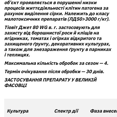
об’єкт проявляється в порушенні низки
процесів життєдіяльності клітин патогена за
рахунок виділення сірки. Належить до класу
малотоксичних препаратів (ЛД50>3000 г/кг).
Тіовіт Джет 80 WG в. г.
застосовують для
захисту від борошнистої роси й кліщів на
ягідниках, томатах і огірках відкритого та
захищеного ґрунту, декоративних культурах,
а також для знезараження ґрунту в парниках
і теплицях.
Максимальна кількість обробок за сезон
— 4.
Термін очікування після обробки
— 30 днів.
ЗАСТОСУВАННЯ ПРЕПАРАТУ У ВЕЛИКІЙ
ФАСОВЦІ
Культура
Спектр дії
Фаза внесе