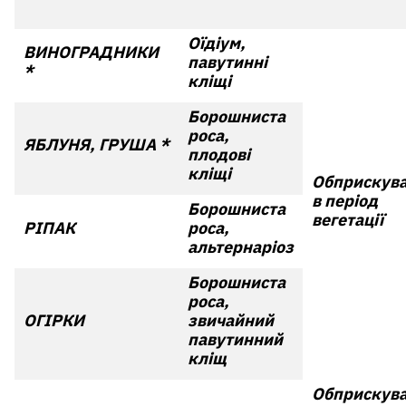
Оїдіум,
ВИНОГРАДНИКИ
павутинні
*
кліщі
Борошниста
роса,
ЯБЛУНЯ, ГРУША *
плодові
кліщі
Обприскув
в період
Борошниста
вегетації
РІПАК
роса,
альтернаріоз
Борошниста
роса,
ОГІРКИ
звичайний
павутинний
кліщ
Обприскув