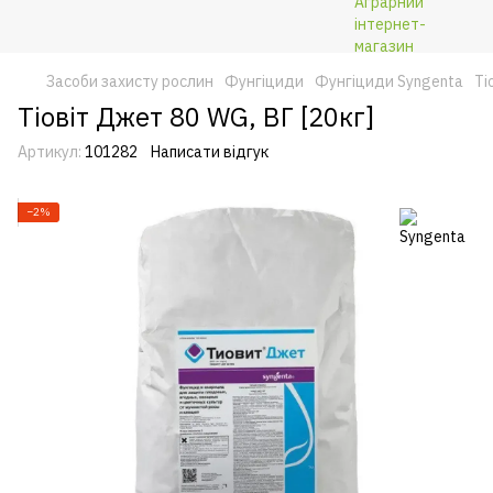
Засоби захисту рослин
Фунгіциди
Фунгіциди Syngenta
Ті
Тіовіт Джет 80 WG, ВГ [20кг]
Артикул:
101282
Написати відгук
−2%