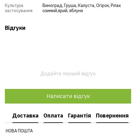
Культура
Виноград
,
Груша
,
Капуста
,
Огірок
,
Ріпак
застосування
озимий,ярий
,
яблуня
Відгуки
Додайте перший відгук
Написати відгук
Доставка
Оплата
Гарантія
Повернення
НОВА ПОШТА