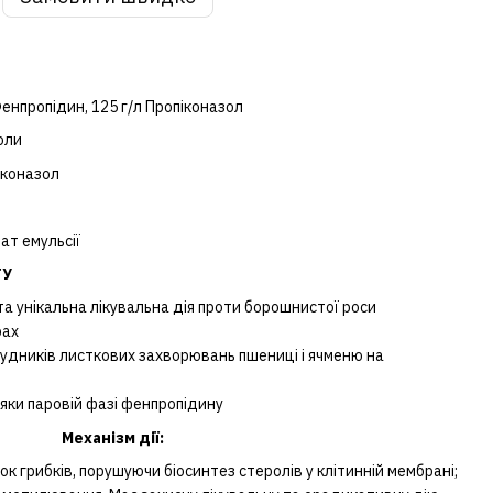
Фенпропідин, 125 г/л Пропіконазол
оли
іконазол
т емульсії
ТУ
 унікальна лікувальна дія проти борошнистої роси
рах
будників листкових захворювань пшениці і ячменю на
яки паровій фазі фенпропідину
Механізм дії:
к грибків, порушуючи біосинтез стеролів у клітинній мембрані;