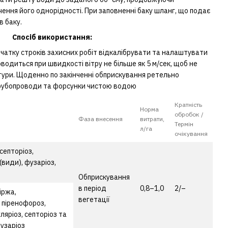
ення його однорідності. При заповненні баку шланг, що подає
в баку.
Спосіб використання:
очатку строків захисних робіт відкалібрувати та налаштувати
водиться при швидкості вітру не більше як 5 м/сек, щоб не
ьтури. Щоденно по закінченні обприскування ретельно
трубопроводи та форсунки чистою водою
Кратність
Норма
обробок /
Фаза внесення
витрати,
Термін
л/га
очікування
септоріоз,
(види), фузаріоз,
Обприскування
в період
0,8–1,0
2/–
іржа,
вегетації
, піренофороз,
ляріоз, септоріоз та
фузаріоз