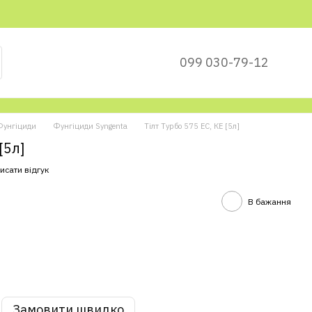
099 030-79-12
Фунгіциди
Фунгіциди Syngenta
Тілт Турбо 575 EC, КЕ [5л]
[5л]
исати відгук
В бажання
Замовити швидко