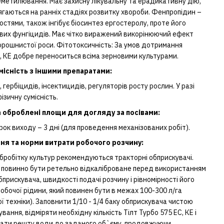
деметилювання. Має захисну лікувальну та ерадикативну дію,
гаються на ранніх стадіях розвитку хвороби. Фенпропідин –
стями, також інгібує біосинтез ергостеролу, проте його
лових фунгіцидів. Має чітко виражений викорінюючий ефект
орошнистої роси. Фітотоксичність: За умов дотримання
, КЕ добре переноситься всіма зерновими культурами.
місність з іншими препаратами:
 гербіцидів, інсектицидів, регуляторів росту рослин. У разі
ізичну сумісність.
а оброблені площи для догляду за посівами:
трок виходу – 3 дні (для проведення механізованих робіт).
ня та норми витрати робочого розчину:
бробітку культур рекомендуються тракторні обприскувачі.
повинно бути ретельно відкаліброване перед використанням
прискувача, швидкості подачі розчину і рівномірності його
обочої рідини, який повинен бути в межах 100-300 л/га
 техніки). Заповнити 1/10 - 1/4 баку обприскувача чистою
ання, відміряти необхідну кількість Тілт Турбо 575 ЕС, КЕ і
дати решту води до заданого об`єму, продовжуючи