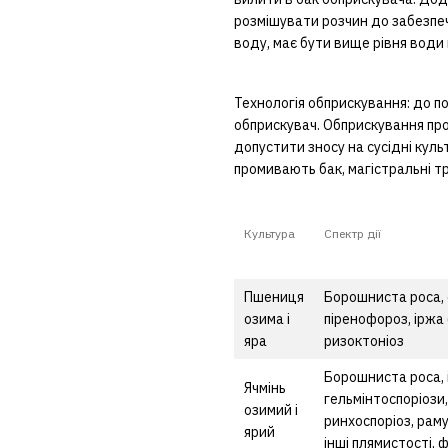
розмішувати розчин до забезпеч
воду, має бути вище рівня води 
Технологія обприскування: до п
обприскувач. Обприскування про
допустити зносу на сусідні кул
промивають бак, магістральні 
Культура
Спектр дії
Пшениця
Борошниста роса, 
озима і
піренофороз, іржа 
яра
ризоктоніоз
Борошниста роса, 
Ячмінь
гельмінтоспоріози
озимий і
ринхоспоріоз, раму
ярий
інші плямистості, 