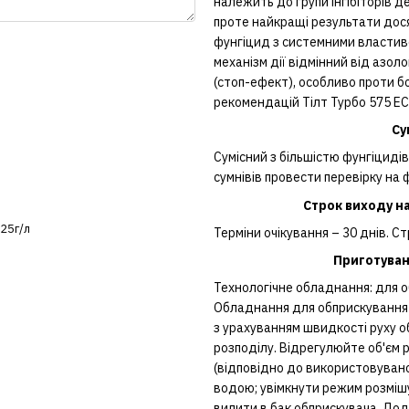
належить до групи інгібіторів 
проте найкращі результати дося
фунгіцид з системними властиво
механізм дії відмінний від азо
(стоп-ефект), особливо проти б
рекомендацій Тілт Турбо 575 ЕС
Су
Сумісний з більшістю фунгіцидів,
сумнівів провести перевірку на ф
Строк виходу н
125г/л
Терміни очікування – 30 днів. С
Приготуван
Технологічне обладнання: для о
Обладнання для обприскування 
з урахуванням швидкості руху об
розподілу. Відрегулюйте об'єм р
(відповідно до використовуваної
водою; увімкнути режим розмішув
вилити в бак обприскувача. До