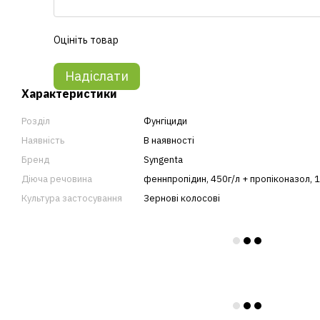
Оцініть товар
Надіслати
Характеристики
Розділ
Фунгіциди
Наявність
В наявності
Бренд
Syngenta
Діюча речовина
феннпропідин, 450г/л + пропіконазол, 
Культура застосування
Зернові колосові