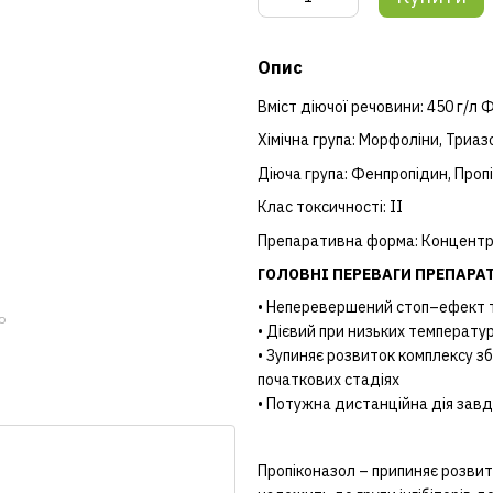
Опис
Вміст діючої речовини: 450 г/л 
Хімічна група: Морфоліни, Триаз
Діюча група: Фенпропідин, Проп
Клас токсичності: II
Препаративна форма: Концентра
ГОЛОВНІ ПЕРЕВАГИ ПРЕПАРА
• Неперевершений стоп–ефект та
ю
• Дієвий при низьких температу
• Зупиняє розвиток комплексу з
початкових стадіях
• Потужна дистанційна дія завд
Пропіконазол – припиняє розвито