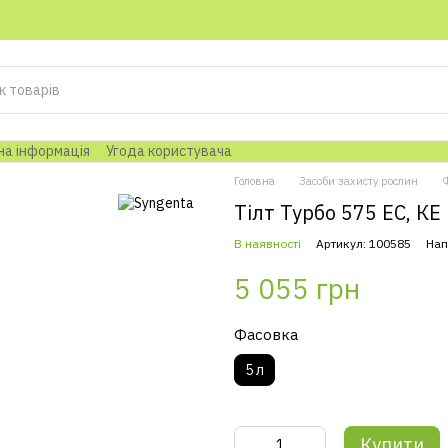
на інформація
Угода користувача
Головна
Засоби захисту рослин
Тілт Турбо 575 EC, КЕ 
В наявності
Артикул: 100585
Нап
5 055 грн
Фасовка
5 л
Купити