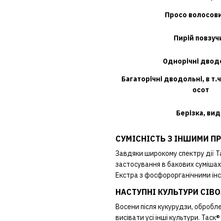
Просо волосов
Пирій повзуч
Однорічні двод
Багаторічні дводольні, в т.ч
осот
Берізка, ви
СУМІСНІСТЬ З ІНШИМИ П
Завдяки широкому спектру дії Т
застосування в бакових сумішах
Екстра з фосфорорганічними ін
НАСТУПНІ КУЛЬТУРИ СІВ
Восени після кукурудзи, обробле
висівати усі інші культури. Тас