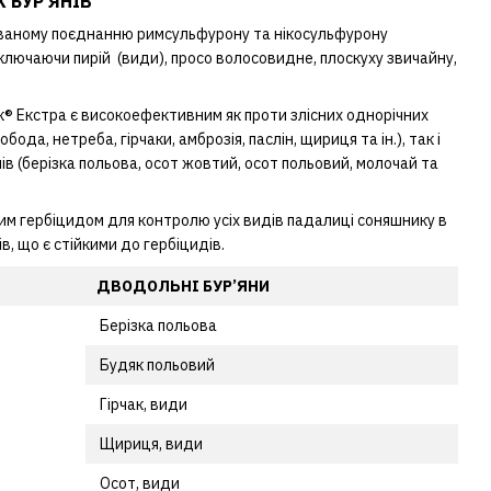
 БУР’ЯНІВ
ваному поєднанню римсульфурону та нікосульфурону
включаючи пирій (види), просо волосовидне, плоскуху звичайну,
® Екстра є високоефективним як проти злісних однорічних
ода, нетреба, гірчаки, амброзія, паслін, щириця та ін.), так і
в (берізка польова, осот жовтий, осот польовий, молочай та
им гербіцидом для контролю усіх видів падалиці соняшнику в
ів, що є стійкими до гербіцидів.
ДВОДОЛЬНІ БУР’ЯНИ
Берізка польова
Будяк польовий
Гірчак, види
Щириця, види
Осот, види