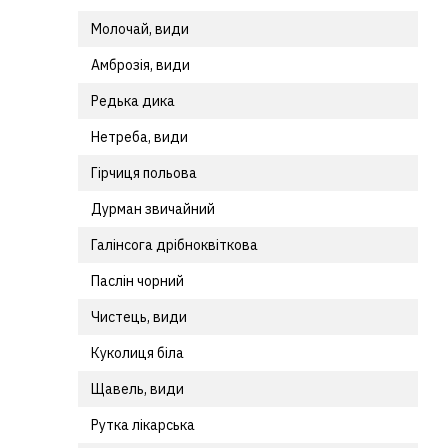
Молочай, види
Амброзія, види
Редька дика
Нетреба, види
Гірчиця польова
Дурман звичайний
Галінсога дрібноквіткова
Паслін чорний
Чистець, види
Куколиця біла
Щавель, види
Рутка лікарська