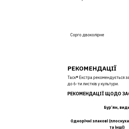
Сорго двоколірне
РЕКОМЕНДАЦІЇ
Таск® Екстра рекомендується зас
до 6-ти листків у культури.
РЕКОМЕНДАЦІЇ ЩОДО ЗА
Бур’ян, вид
Однорічні злакові (плоскуха
та інші)