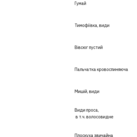
Гумай
Тимофіївка, види
Вівсюг пустий
Пальчатка кровоспиняюча
Мишій, види
Види проса,
в т.ч. волосовидне
Плоскуха звичайна