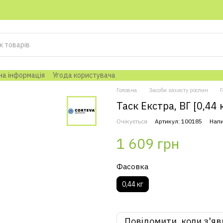
на інформація
Угода користувача
Головна
Засоби захисту рослин
Г
Таск Екстра, ВГ [0,44 
Очікується
Артикул: 100185
Напи
1 609 грн
Фасовка
0,44 кг
Повідомити, коли з'яв