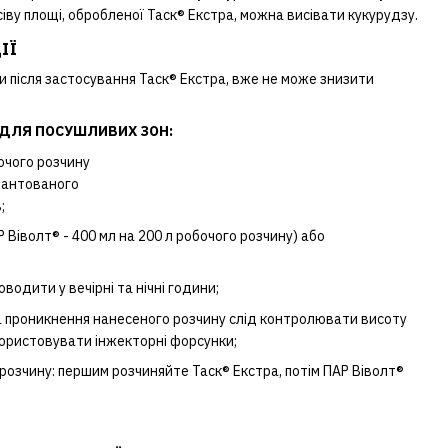
есіву площі, обробленої Таск® Екстра, можна висівати кукурудзу.
ІЇ
 після застосування Таск® Екстра, вже не може знизити
 ДЛЯ ПОСУШЛИВИХ ЗОН:
бочого розчину
арантованого
;
Віволт® - 400 мл на 200 л робочого розчину) або
водити у вечірні та нічні години;
 проникнення нанесеного розчину слід контролювати висоту
ористовувати інжекторні форсунки;
розчину: першим розчиняйте Таск® Екстра, потім ПАР Віволт®