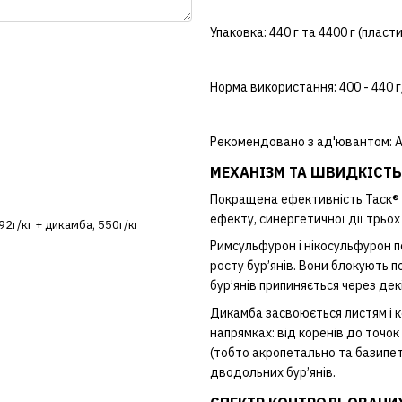
Упаковка: 440 г та 4400 г (пласт
Норма використання: 400 - 440 г
Рекомендовано з ад'ювантом:
А
МЕХАНІЗМ ТА ШВИДКІСТЬ
Покращена ефективність Таск® 
ефекту, синергетичної дії трьох
92г/кг + дикамба, 550г/кг
Римсульфурон і нікосульфурон 
росту бур’янів. Вони блокують по
бур’янів припиняється через дек
Дикамба засвоюється листям і к
напрямках: від коренів до точок
(тобто акропетально та базипе
дводольних бур’янів.