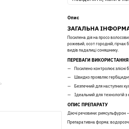
Опис
ЗАГАЛЬНА ІНФОРМ
Посилена дія на просо волосовид
рожевий, осот городній, гірчак б
видів падалиці соняшнику.
ПЕРЕВАГИ ВИКОРИСТАННЯ
Посилено контролює злісні бу
Швидко проявляє гербіцидн
ю
Безпечний для наступних кул
Ідеальний для технологій 
ОПИС ПРЕПАРАТУ
Діючі речовини: римсульфурон – 2
Препаративна форма: водорозч