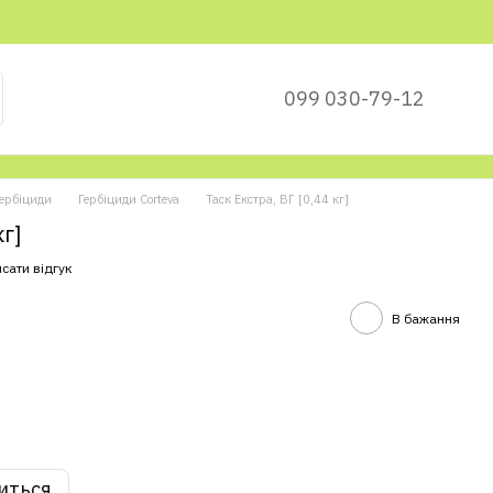
099 030-79-12
ербіциди
Гербіциди Corteva
Таск Екстра, ВГ [0,44 кг]
кг]
сати відгук
В бажання
иться