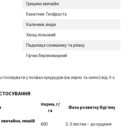
Грицики звичайні
Канатник Теофраста
Калачики, види
Хвощ польовий
Падалиця соняшнику та ріпаку
Гірчак берізковидний
тосовувати у посівах кукурудзи (на зерно та силос) від 3-х
СТОСУВАННЯ
Норма, г/
и
Фаза розвитку бур’яну
га
 звичайна, мишій
400
1-3 листки – до кущіння