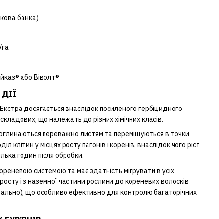
икова банка)
/га
йказ®
або
Віволт®
 ДІЇ
Екстра досягається внаслідок посиленого гербіцидного
 складових, що належать до різних хімічних класів.
поглинаються переважно листям та переміщуються в точки
діл клітин у місцях росту пагонів і коренів, внаслідок чого ріст
ілька годин після обробки.
ореневою системою та має здатність мігрувати в усіх
 росту і з наземної частини рослини до кореневих волосків
тально), що особливо ефективно для контролю багаторічних