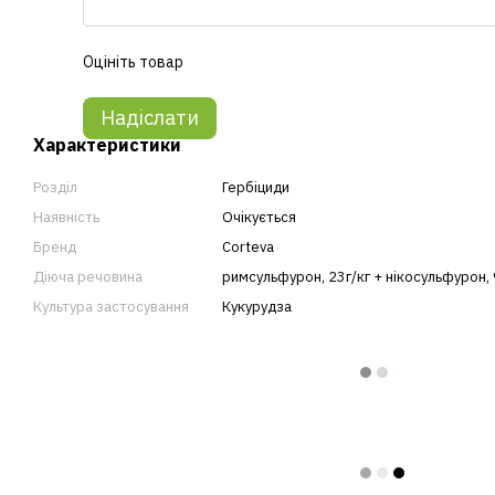
Оцініть товар
Надіслати
Характеристики
Розділ
Гербіциди
Наявність
Очікується
Бренд
Corteva
Діюча речовина
римсульфурон, 23г/кг + нікосульфурон, 
Культура застосування
Кукурудза