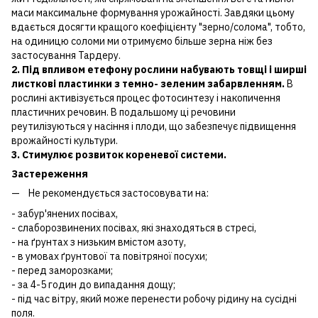
маси максимальне формування урожайності. Завдяки цьому
вдається досягти кращого коефіцієнту "зерно/солома", тобто,
на одиницю соломи ми отримуємо більше зерна ніж без
застосування Тардеру.
2. Під впливом етефону рослини набувають товщі і ширші
листкові пластинки з темно- зеленим забарвленням.
В
рослині активізується процес фотосинтезу і накопичення
пластичних речовин. В подальшому ці речовини
реутилізуються у насіння і плоди, що забезпечує підвищення
врожайності культури.
3. Стимулює розвиток кореневої системи.
Застереження
Не рекомендується застосовувати на:
- забур'янених посівах,
- слаборозвинених посівах, які знаходяться в стресі,
- на ґрунтах з низьким вмістом азоту,
- в умовах ґрунтової та повітряної посухи;
- перед заморозками;
- за 4-5 годин до випадання дощу;
- під час вітру, який може перенести робочу рідину на сусідні
поля.