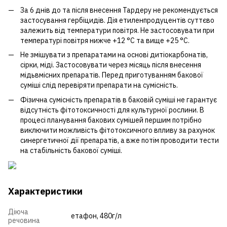
За 6 днів до та після внесення Тардеру не рекомендується
застосування гербіцидів. Дія етиленпродуцентів суттєво
залежить від температури повітря. Не застосовувати при
температурі повітря нижче +12 °С та вище +25 °С.
Не змішувати з препаратами на основі дитіокарбонатів,
сірки, міді. Застосовувати через місяць після внесення
мідьвмісних препаратів. Перед приготуванням бакової
суміші слід перевіряти препарати на сумісність.
Фізична сумісність препаратів в баковій суміші не гарантує
відсутність фітотоксичності для культурної рослини. В
процесі планування бакових сумішей першим потрібно
виключити можливість фітотоксичного впливу за рахунок
синергетичної дії препаратів, а вже потім проводити тести
на стабільність бакової суміші.
Характеристики
Діюча
етафон, 480г/л
речовина