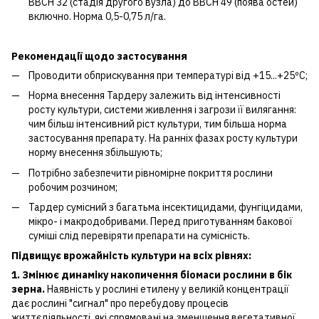
ВВСН 32 (стадія другого вузла) до ВВСН 49 (поява остей)
включно. Норма 0,5-0,75 л/га.
Рекомендації щодо застосування
Проводити обприскування при температурі від +15...+25ºС;
Норма внесення Тардеру залежить від інтенсивності
росту культури, системи живлення і загрози її вилягання:
чим більш інтенсивний ріст культури, тим більша норма
застосування препарату. На ранніх фазах росту культури
норму внесення збільшують;
Потрібно забезпечити рівномірне покриття рослини
робочим розчином;
Тардер сумісний з багатьма інсектицидами, фунгіцидами,
мікро- і макродобривами. Перед приготуванням бакової
суміші слід перевіряти препарати на сумісність.
Підвищує врожайність культури на всіх рівнях:
1. Змінює динаміку накопичення біомаси рослини в бік
зерна.
Наявність у рослині етилену у великій концентрації
дає рослині "сигнал" про перебудову процесів
життєдіяльності, які спрямовані на зменшення вегетативної