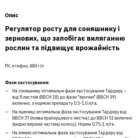
Опис
Регулятор росту для соняшнику і
зернових, що запобігає виляганню
рослин та підвищує врожайність
РК, етефон, 480 г/л
Фази застосування:
На соняшнику оптимальні фази застосування Тардеру –
від 8 листків (ВВСН 18) до фази "зірочки" (ВВСН 39)
включно, з нормою препарату 0,5-1,0 л/га.
На пшениці оптимальна фаза застосування Тардеру від
ВВСН 37 (поява прапорцевого листка) до ВВСН 51 включно
(видно верхню частину колосу). Норма 0,75-1 л/га.
На ячмені оптимальна фаза застосування Тардеру від