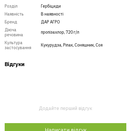
Розділ
Гербіциди
Наявність
В наявності
Бренд
ДАР АГРО
Діюча
пропізахлор, 720 г/л
речовина
Культура
Кукурудза
,
Ріпак
,
Соняшник
,
Соя
застосування
Відгуки
Додайте перший відгук
Написати відгук