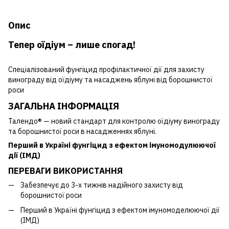
Опис
Тепер оїдіум – лише спогад!
Спеціалізований фунгіцид профілактичної дії для захисту
винограду від оїдіуму та насаджень яблуні від борошнистої
роси
ЗАГАЛЬНА ІНФОРМАЦІЯ
Талендо® — новий стандарт для контролю оїдіуму винограду
та борошнистої роси в насадженнях яблуні.
Перший в Україні фунгіцид з ефектом імуномодулюючої
дії (ІМД)
ПЕРЕВАГИ ВИКОРИСТАННЯ
Забезпечує до 3-х тижнів надійного захисту від
борошнистої роси
Перший в Україні фунгіцид з ефектом імуномоделюючої дії
(ІМД)