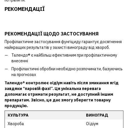
РЕКОМЕНДАЦІЇ
РЕКОМЕНДАЦІЇ ЩОДО ЗАСТОСУВАННЯ
Профілактичне застосування фунгіциду гарантує досягнення
найкращих результатів у захисті винограду від хвороб.
Талендо® є найбільш ефективним при профілактичному
внесенні
Профілактичні обробки необхідно розпочинати, базуючись
на прогнозах
Талендо® контролює оідіум навіть після змикання ягід
завдяки “паровій фазі”. Ця унікальна перевага
допомагає отримати результат, не доступний іншим
препаратам. Звісно, це дає змогу зберегти товарну
продукцію.
КУЛЬТУРА
ВИНОГРАД
Хвороба
Оїдіум