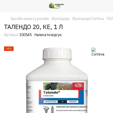
Засоби захисту рослин
Фунгіциди
Фунгіциди Corteva
ТАЛ
ТАЛЕНДО 20, КЕ, 1 Л
Артикул:
100545
Написати відгук
−8%