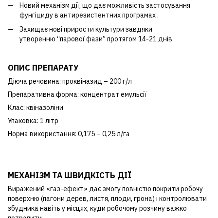
Новий механізм дії, що дає можливість застосування
фунгіциду в антирезистентних програмах .
Захищає нові прирости культури завдяки
утворенню “парової фази” протягом 14-21 днів
ОПИС ПРЕПАРАТУ
Діюча речовина: проквіназид – 200 г/л
Препаративна форма: концентрат емульсії
Клас: квіназоліни
Упаковка: 1 літр
Норма використання: 0,175 – 0,25 л/га
МЕХАНІЗМ ТА ШВИДКІСТЬ ДІЇ
Виражений «газ-ефект» дає змогу повністю покрити робочу
поверхню (пагони дерев, листя, плоди, гронa) і контролювати
збудника навіть у місцях, куди робочому розчину важко
потрапити.