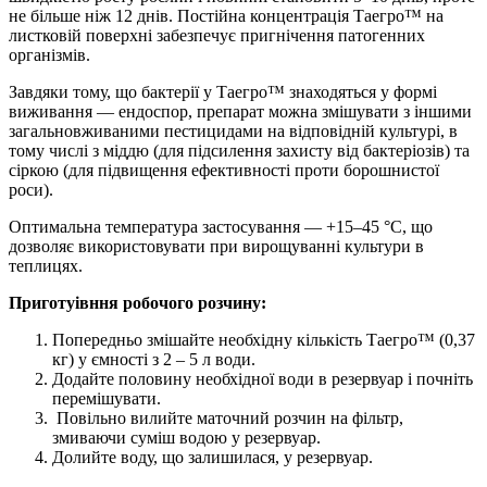
не більше ніж 12 днів. Постійна концентрація Таегро™ на
листковій поверхні забезпечує пригнічення патогенних
організмів.
Завдяки тому, що бактерії у Таегро™ знаходяться у формі
виживання — ендоспор, препарат можна змішувати з іншими
загальновживаними пестицидами на відповідній культурі, в
тому числі з міддю (для підсилення захисту від бактеріозів) та
сіркою (для підвищення ефективності проти борошнистої
роси).
Оптимальна температура застосування — +15–45 °С, що
дозволяє використовувати при вирощуванні культури в
теплицях.
Приготуівння робочого розчину:
Попередньо змішайте необхідну кількість Таегро™ (0,37
кг) у ємності з 2 – 5 л води.
Додайте половину необхідної води в резервуар і почніть
перемішувати.
Повільно вилийте маточний розчин на фільтр,
змиваючи суміш водою у резервуар.
Долийте воду, що залишилася, у резервуар.