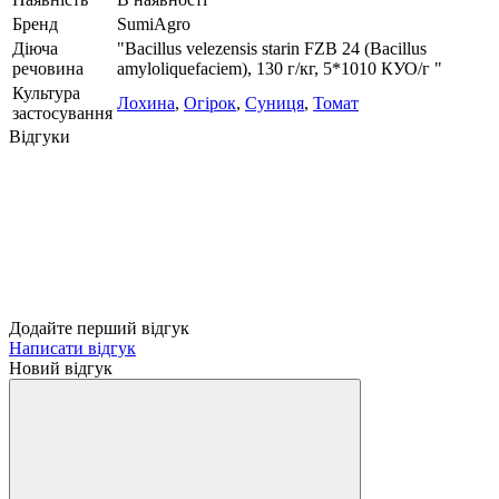
Бренд
SumiAgro
Діюча
"Bacillus velezensis starin FZB 24 (Bacillus
речовина
amyloliquefaciem), 130 г/кг, 5*1010 КУО/г "
Культура
Лохина
,
Огірок
,
Суниця
,
Томат
застосування
Відгуки
Додайте перший відгук
Написати відгук
Новий відгук