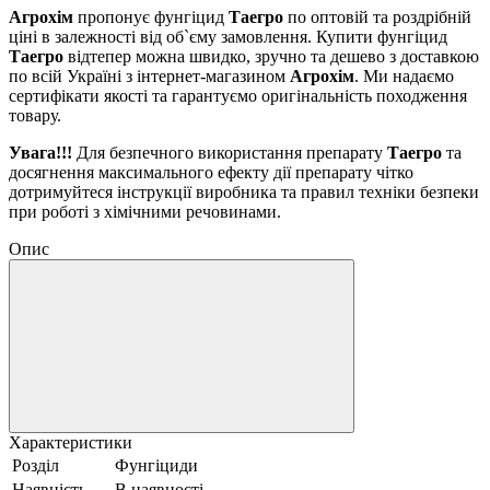
Агрохім
пропонує фунгіцид
Таегро
по оптовій та роздрібній
ціні в залежності від об`єму замовлення. Купити фунгіцид
Таегро
відтепер можна швидко, зручно та дешево з доставкою
по всій Україні з інтернет-магазином
Агрохім
. Ми надаємо
сертифікати якості та гарантуємо оригінальність походження
товару.
Увага!!!
Для безпечного використання препарату
Таегро
та
досягнення максимального ефекту дії препарату чітко
дотримуйтеся інструкції виробника та правил техніки безпеки
при роботі з хімічними речовинами.
Опис
Характеристики
Розділ
Фунгіциди
Наявність
В наявності