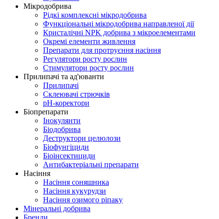
Мікродобрива
Рідкі комплексні мікродобрива
Функціональні мікродобрива направленої дії
Кристалічні NPK добрива з мікроелементами
Окремі елементи живлення
Препарати для протруєння насіння
Регулятори росту рослин
Стимулятори росту рослин
Прилипачі та ад'юванти
Прилипачі
Склеювачі стрючків
рН-коректори
Біопрепарати
Інокулянти
Біодобрива
Деструктори целюлози
Біофунгіциди
Біоінсектициди
Антибактеріальні препарати
Насіння
Насіння соняшника
Насіння кукурудзи
Насіння озимого ріпаку
Мінеральні добрива
Бренди