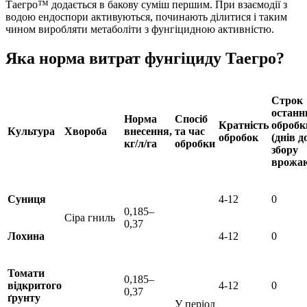
Таегро™ додається в бакову суміш першим. При взаємодії з
водою ендоспори активуються, починають ділитися і таким
чином виробляти метаболіти з фунгіцидною активністю.
Яка норма витрат фунгіциду Таегро?
Строк
останн
Норма
Спосіб
Кратність
обробк
Культура
Хвороба
внесення,
та час
обробок
(днів д
кг/л/га
обробки
збору
врожа
Суниця
4-12
0
0,185–
Сіра гниль
0,37
Лохина
4-12
0
Томати
0,185–
відкритого
4-12
0
0,37
ґрунту
У період