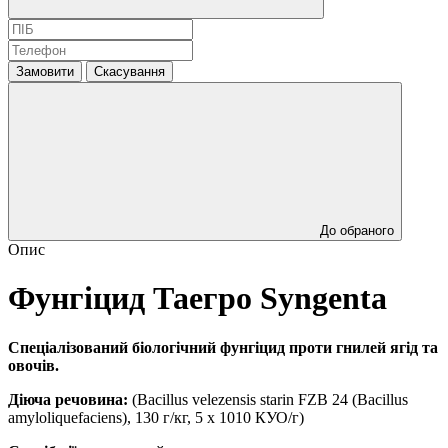
Замовити
Скасування
До обраного
Опис
Фунгіцид Таегро Syngenta
Спеціалізований біологічний фунгіцид проти гнилей ягід та
овочів.
Діюча речовина:
(Bacillus velezensis starin FZB 24 (Bacillus
amyloliquefaciens), 130 г/кг, 5 х 1010 КУО/г)