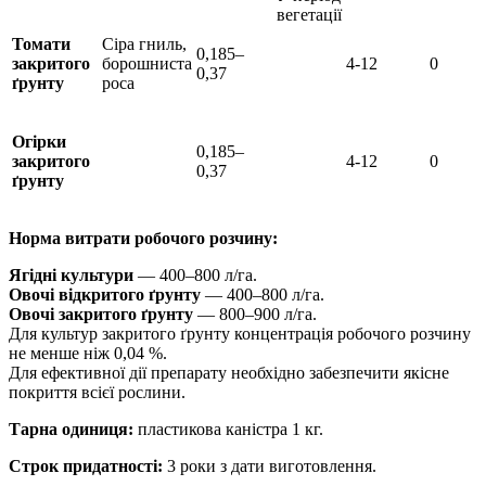
вегетації
Томати
Сіра гниль,
0,185–
закритого
борошниста
4-12
0
0,37
ґрунту
роса
Огірки
0,185–
закритого
4-12
0
0,37
ґрунту
Норма витрати робочого розчину:
Ягідні культури
― 400–800 л/га.
Овочі відкритого ґрунту
― 400–800 л/га.
Овочі закритого ґрунту
― 800–900 л/га.
Для культур закритого ґрунту концентрація робочого розчину
не менше ніж 0,04 %.
Для ефективної дії препарату необхідно забезпечити якісне
покриття всієї рослини.
Тарна одиниця:
пластикова каністра 1 кг.
Строк придатності:
3 роки з дати виготовлення.