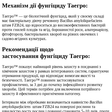
Механізм дії
фунгіциду Таегро:
Таегро™ — це біологічний фунгіцид, який у своєму складі
має бактеріальну діючу речовину Bacillus amyloliquefaciens
штам FZB24, що відноситься до високоефективних бактерій
проти гнилей плодів та ягід, борошнистої роси, альтернаріозу,
фітофторозу, бактеріальних хвороб на різних овочевих і
садово-ягідних культурах.
Рекомендації щодо
застосування
фунгіциду Таегро:
Таегро™ показує найвищий рівень захисту в поєднанні з
хімічним захистом у рамках інтегрованих систем, гарантуючи
отримання продукції, що відповідає вимогам якості та
безпечності. Таегро™ повинен застосовуватися
профілактично, за 3 дні до початку інфекційного розвитку
хвороби. Цей термін потрібен для включення потрійного
захисту й ефективного пригнічення патогену.
Інтервали між обробками визначаються наявністю
Bacillus
amyloliquefaciens
штам FZB24 на поверхні рослини та
швидкістю росту рослин і повинні становити 5–10 днів, проте