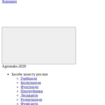
Хорошоп
Agromaks-2020
Засоби захисту рослин
Гербіциди
Інсектициди
Фунгіциди
Протруйники
Десиканти
Родентициди
Фуміганти