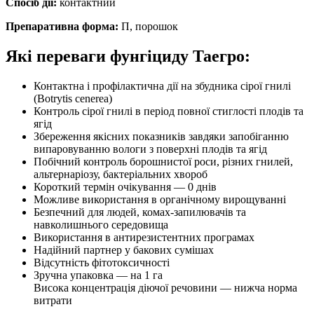
Спосіб дії:
контактний
Препаративна форма:
П, порошок
Які переваги фунгіциду Таегро:
Контактна і профілактична дії на збудника сірої гнилі
(Botrytis cenerea)
Контроль сірої гнилі в період повної стиглості плодів та
ягід
Збереження якісних показників завдяки запобіганню
випаровуванню вологи з поверхні плодів та ягід
Побічний контроль борошнистої роси, різних гнилей,
альтернаріозу, бактеріальних хвороб
Короткий термін очікування — 0 днів
Можливе використання в органічному вирощуванні
Безпечний для людей, комах-запилювачів та
навколишнього середовища
Використання в антирезистентних програмах
Надійний партнер у бакових сумішах
Відсутність фітотоксичності
Зручна упаковка — на 1 га
Висока концентрація діючої речовини — нижча норма
витрати