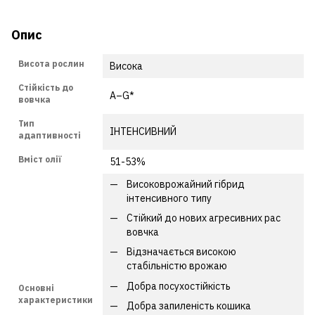
Опис
Висота рослин
Висока
Стійкість до
A–G*
вовчка
Тип
ІНТЕНСИВНИЙ
адаптивності
Вміст олії
51-53%
Високоврожайний гібрид
інтенсивного типу
Стійкий до нових агресивних рас
вовчка
Відзначається високою
стабільністю врожаю
Добра посухостійкість
Основні
характеристики
Добра запиленість кошика