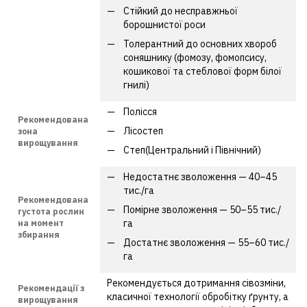
Стійкий до несправжньої
борошнистої роси
Толерантний до основних хвороб
соняшнику (фомозу, фомопсису,
кошикової та стеблової форм білої
гнилі)
Полісся
Рекомендована
Лісостеп
зона
вирощування
Степ(Центральний і Північний)
Недостатнє зволоження — 40–45
тис./га
Рекомендована
Помірне зволоження — 50–55 тис./
густота рослин
га
на момент
збирання
Достатнє зволоження — 55–60 тис./
га
Рекомендується дотримання сівозміни,
Рекомендації з
класичної технології обробітку ґрунту, а
вирощування