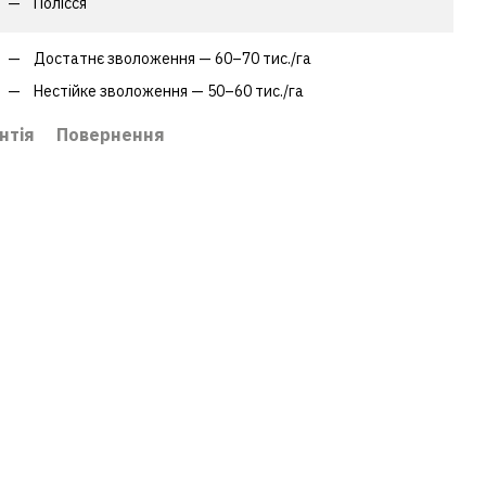
Полісся
Достатнє зволоження — 60–70 тис./га
Нестійке зволоження — 50–60 тис./га
нтія
Повернення