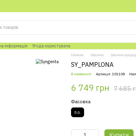
на інформація
Угода користувача
Головна
Насіння
Насіння кукуру
SY_PAMPLONA
В наявності
Артикул: 101108
Нап
6 749 грн
7 685 
Фасовка
п.о.
Купити