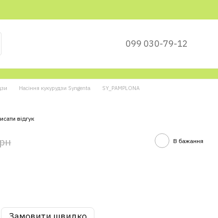
099 030-79-12
дзи
Насіння кукурудзи Syngenta
SY_PAMPLONA
исати відгук
грн
В бажання
Замовити швидко