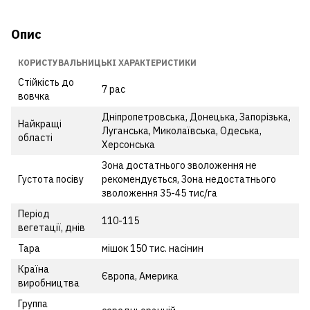
Опис
КОРИСТУВАЛЬНИЦЬКІ ХАРАКТЕРИСТИКИ
Стійкість до
7 рас
вовчка
Дніпропетровська, Донецька, Запорізька,
Найкращі
Луганська, Миколаївська, Одеська,
області
Херсонська
Зона достатнього зволоження не
Густота посіву
рекомендується, Зона недостатнього
зволоження 35-45 тис/га
Період
110-115
вегетації, днiв
Тара
мішок 150 тис. насінин
Країна
Європа, Америка
виробництва
Группа