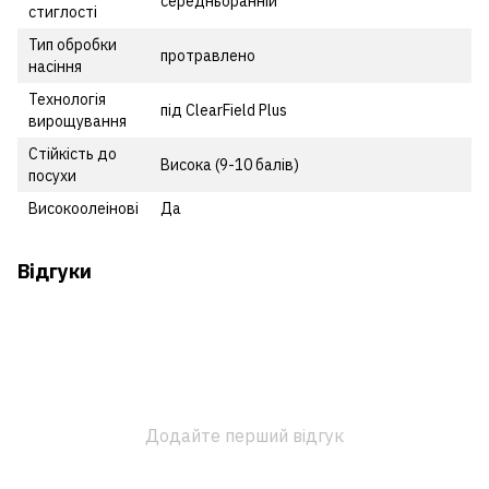
середньоранній
стиглості
Тип обробки
протравлено
насіння
Технологія
під ClearField Plus
вирощування
Стійкість до
Висока (9-10 балів)
посухи
Високоолеінові
Да
Відгуки
Додайте перший відгук