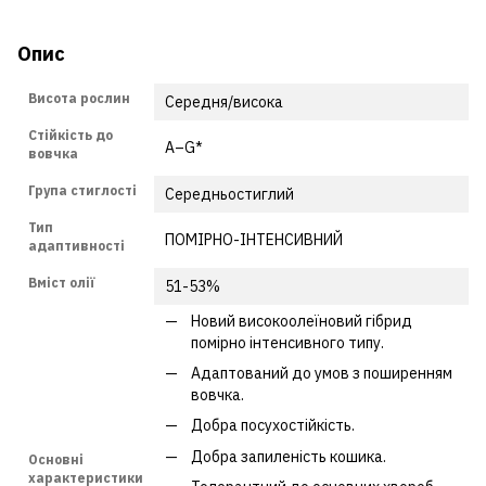
Опис
Висота рослин
Середня/висока
Стійкість до
A–G*
вовчка
Група стиглості
Середньостиглий
Тип
ПОМІРНО-ІНТЕНСИВНИЙ
адаптивності
Вміст олії
51-53%
Новий високоолеїновий гібрид
помірно інтенсивного типу.
Адаптований до умов з поширенням
вовчка.
Добра посухостійкість.
Добра запиленість кошика.
Основні
характеристики