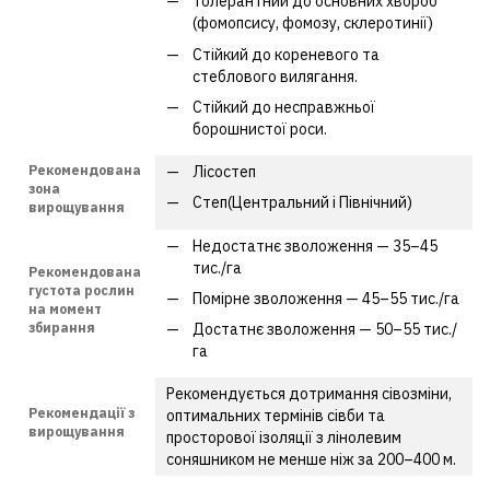
Толерантний до основних хвороб
(фомопсису, фомозу, склеротинії)
Стійкий до кореневого та
стеблового вилягання.
Стійкий до несправжньої
борошнистої роси.
Рекомендована
Лісостеп
зона
Степ(Центральний і Північний)
вирощування
Недостатнє зволоження — 35–45
тис./га
Рекомендована
густота рослин
Помірне зволоження — 45–55 тис./га
на момент
збирання
Достатнє зволоження — 50–55 тис./
га
Рекомендується дотримання сівозміни,
Рекомендації з
оптимальних термінів сівби та
вирощування
просторової ізоляції з лінолевим
соняшником не менше ніж за 200–400 м.