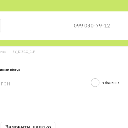
099 030-79-12
ника
SY_DIEGO_CLP
исати відгук
 грн
В бажання
Замовити швидко