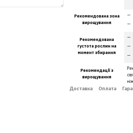
Рекомендована зона
вирощування
Рекомендована
густота рослин на
момент збирання
Ре
Рекомендації з
сі
вирощування
ні
Доставка
Оплата
Гара