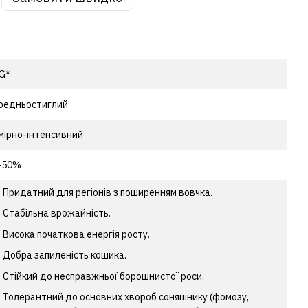
G*
редньостиглий
мірно-інтенсивний
-50%
Придатний для регіонів з поширенням вовчка.
Стабільна врожайність.
Висока початкова енергія росту.
Добра запиленість кошика.
Стійкий до несправжньої борошнистої роси.
Толерантний до основних хвороб соняшнику (фомозу,