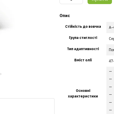
Опис
Стійкість до вовчка
A–
Група стиглості
Се
Тип адаптивності
По
Вміст олії
47
ю
Основні
характеристики