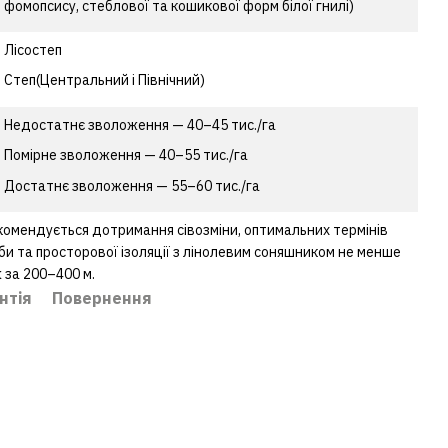
фомопсису, стеблової та кошикової форм білої гнилі)
Лісостеп
Степ(Центральний і Північний)
Недостатнє зволоження — 40–45 тис./га
Помірне зволоження — 40–55 тис./га
Достатнє зволоження — 55–60 тис./га
комендується дотримання сівозміни, оптимальних термінів
вби та просторової ізоляції з лінолевим соняшником не менше
ж за 200–400 м.
нтія
Повернення