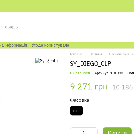
на інформація
Угода користувача
Головна
Насіння
Насіння соняш
SY_DIEGO_CLP
В наявності
Артикул: 101088
Нап
9 271 грн
10 186
Фасовка
п.о.
Купити