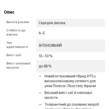
Опис
Висота рослин
Середня, висока
Стійкість до
А–Е
вовчка
Тип
ІНТЕНСИВНИЙ
адаптивності
Вміст олії
51–53 %
Вміст олеїнової
до 88 %
кислоти
Новий інтенсивний гібрид HTS у
високоолеїновому сегменті для
умов Полісся і Лісостепу України
Високий вміст олії й олеїнової
кислоти
Толерантний до основних хвороб