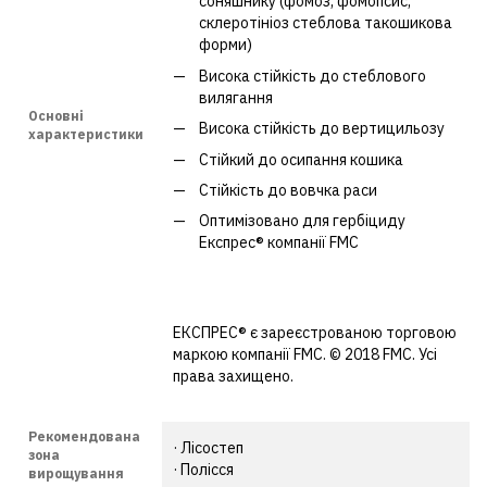
соняшнику (фомоз, фомопсис,
склеротініоз стеблова такошикова
форми)
Висока стійкість до стеблового
вилягання
Основні
Висока стійкість до вертицильозу
характеристики
Стійкий до осипання кошика
Стійкість до вовчка раси
Оптимізовано для гербіциду
Експрес® компанії FMC
ЕКСПРЕС® є зареєстрованою торговою
маркою компанії FMC. © 2018 FMC. Усі
права захищено.
Рекомендована
· Лісостеп
зона
· Полісся
вирощування