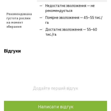
Недостатнє зволоження — не
рекомендується
Рекомендована
Помірне зволоження — 45–55 тис./
густота рослин
га
на момент
збирання
Достатнє зволоження — 55–60
тис./га
Відгуки
Додайте перший відгук
Написати відгук