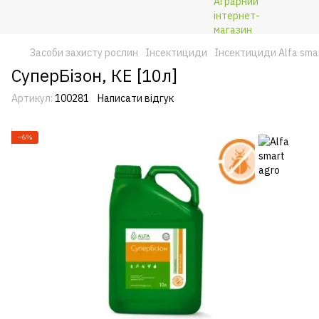
Засоби захисту рослин
Інсектициди
Інсектициди Alfa sma
СуперБізон, КЕ [10л]
Артикул:
100281
Написати відгук
−6%