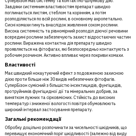
СуперБізон має системну та контактно-шлункову дію.
Завдяки системним властивостям препарат швидко
поглинається листям, стеблом та корінням, а потім
розподіляється по всій рослині, в основному акропетально.
Сисні комахи гинуть внаслідок живлення соком рослини.
Висока системність та рівномірний розподіл діючої речовини
всередині рослини забезпечують захист відростаючих частин
рослини. Виражена контактна дія препарату швидко
проявляється на фітофагах, які безпосередньо контактують з
робочим розчином. Активно впливає через покриви комахи.
Властивості
Має швидкий нокаутуючий ефект з подовженою захисною
дією проти більше ніж 30 видів небезпечних фітофагів.
СуперБізон сумісний з більшістю інсектицидів, фунгіцидів,
протруйників фунгіцидної дії та мінеральних добрив, за
винятком лужних та сірковмісних. Стійкість до високих
температур і зниженої вологості повітря обумовлюють
широкий інтервал застосування препарату.
Загальні рекомендації
Обробку доцільно розпочинати за чисельності шкідників, що
перевищує економічний поріг шкідливості (залежно від виду