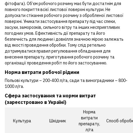
фітофага). Об’єм робочого розчину має бути достатнім для
повного покриття всієї листової поверхні культури. Не
допускати стікання робочого розчину з обробленої листової
поверхні. Уникати застосування препарату під час спеки,
засухи, заморозків, сильного вітру та інших несприятливих
погодних умов. Ефективність дії препарату та його
безпечність для людини і довкілля значною мірою залежать
від якості проведення обробки. Тому слід ретельно
дотримуватися правил регулювання обладнання для
внесення препарату, приготування робочого розчину та
організації проведення робіт по його застосуванню.
Норма витрати робочої рідини
Польові культури – 200-400 л/га, сади та виноградники – 800-
1000 л/га.
Cфера застосування та норми витрат
(зареєстровано в Україні)
Норма
витрати
Культура
Шкідник
Спосіб оброб
препарату,
л/га