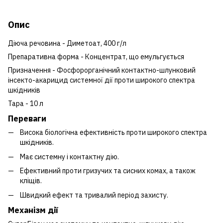
Опис
Діюча речовина - Диметоат, 400 г/л
Препаративна форма - Концентрат, що емульгується
Призначення - Фосфорорганічний контактно-шлунковий
інсекто-акарицид системної дії проти широкого спектра
шкідників
Тара - 10 л
Переваги
Висока біологічна ефективність проти широкого спектра
шкідників.
Має системну і контактну дію.
Ефективний проти гризучих та сисних комах, а також
кліщів.
Швидкий ефект та тривалий період захисту.
Механізм дії