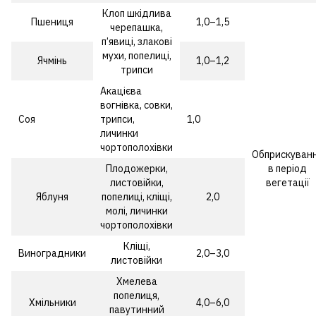
Клоп шкідлива
Пшениця
1,0–1,5
черепашка,
п’явиці, злакові
мухи, попелиці,
Ячмінь
1,0–1,2
трипси
Акацієва
вогнівка, совки,
Соя
трипси,
1,0
личинки
чортополохівки
Обприскуван
Плодожерки,
в період
листовійки,
вегетації
Яблуня
попелиці, кліщі,
2,0
молі, личинки
чортополохівки
Кліщі,
Виноградники
2,0–3,0
листовійки
Хмелева
попелиця,
Хмільники
4,0–6,0
павутинний