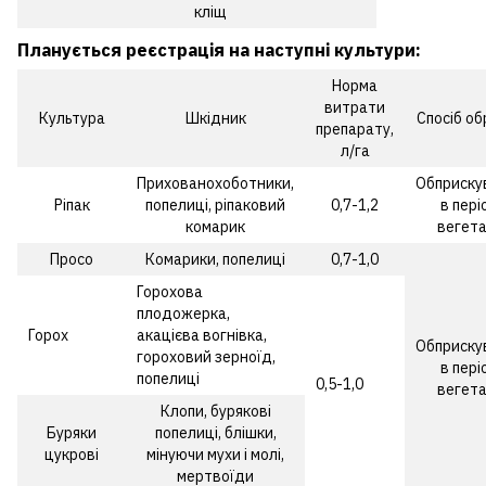
кліщ
Планується реєстрація на наступні культури:
Норма
витрати
Культура
Шкідник
Спосіб об
препарату,
л/га
Прихованохоботники,
Обприску
Ріпак
попелиці, ріпаковий
0,7-1,2
в пері
комарик
вегета
Просо
Комарики, попелиці
0,7-1,0
Горохова
плодожерка,
Горох
акацієва вогнівка,
Обприску
гороховий зерноїд,
в пері
попелиці
0,5-1,0
вегета
Клопи, бурякові
Буряки
попелиці, блішки,
цукрові
мінуючи мухи і молі,
мертвоїди