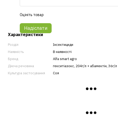
Оцініть товар
Надіслати
Характеристики
Розділ
Інсектициди
Наявність
В наявності
Бренд
Alfa smart agro
Діюча речовина
гекситіазокс, 204г/л + абамектін, 36г/л
Культура застосування
Соя