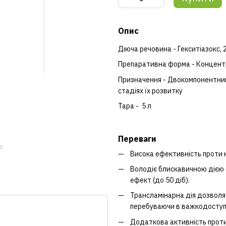
Опис
Діюча речовина - Гекситіазокс, 2
Препаративна форма - Концентр
Призначення - Двокомпонентний 
стадіях їх розвитку
Тара - 5 л
Переваги
ю
Висока ефективність проти кл
Володіє блискавичною дією 
ефект (до 50 діб).
Трансламінарна дія дозволя
перебуваючи в важкодоступн
Додаткова активність проти 