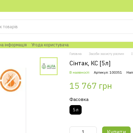
на інформація
Угода користувача
Головна
Засоби захисту рослин
Сінтак, КС [5л]
В наявності
Артикул: 100351
Нап
15 767 грн
Фасовка
5 л
Купити