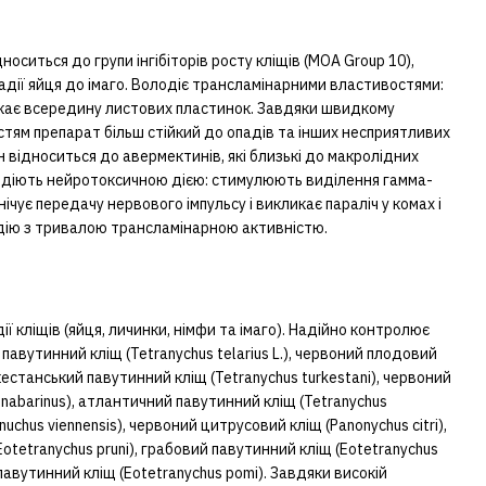
носиться до групи інгібіторів росту кліщів (MOA Group 10),
тадії яйця до імаго. Володіє трансламінарними властивостями:
икає всередину листових пластинок. Завдяки швидкому
тям препарат більш стійкий до опадів та інших несприятливих
 відноситься до авермектинів, які близькі до макролідних
одіють нейротоксичною дією: стимулюють виділення гамма-
ічує передачу нервового імпульсу і викликає параліч у комах і
 дію з тривалою трансламінарною активністю.
ії кліщів (яйця, личинки, німфи та імаго). Надійно контролює
 павутинний кліщ (Tetranychus telarius L.), червоний плодовий
ркестанський павутинний кліщ (Tetranychus turkestani), червоний
nnabarinus), атлантичний павутинний кліщ (Tetranychus
nuchus viennensis), червоний цитрусовий кліщ (Panonychus citri),
tetranychus pruni), грабовий павутинний кліщ (Eotetranychus
 павутинний кліщ (Eotetranychus pomi). Завдяки високій