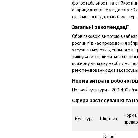
фотостабільності та стійкості
акарицидної дії складає до 50 
сільськогосподарських культур.
Загальні рекомендації
Обов’язковою вимогою є забезпе
рослин під час проведення обпр
засухи, заморозків, сильного в
змішувати з іншими загальновж
кожному випадку необхідно пере
рекомендованих доз застосуванн
Норма витрати робочої р
Польові культури – 200-400 л/га
Cфера застосування та нор
Норма
Культура
Шкідник
препар
Кліщі