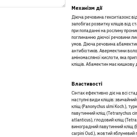
Механізм дії
Діюча речовина гекситіазокс від
запобігає розвитку кліщів від с
при попаданні на рослину прон
поглинанню діючої речовини лис
умов. Діюча речовина абамектин
антибіотиків. Авермектини вол
аміномасляної кислоти, яка пригн
кліщів. Абамектин має кишкову
Властивості
Сінтак ефективно діє на всі стад
наступні види кліщів: звичайний
кліщ (Panonychus ulmi Koch.), ту
павутинний кліщ (Tetranychus ci
atlanticus), глодовий кліщ (Tetra
виноградний павутинний кліщ (Eo
carpini Oud.), жовтий яблуневий