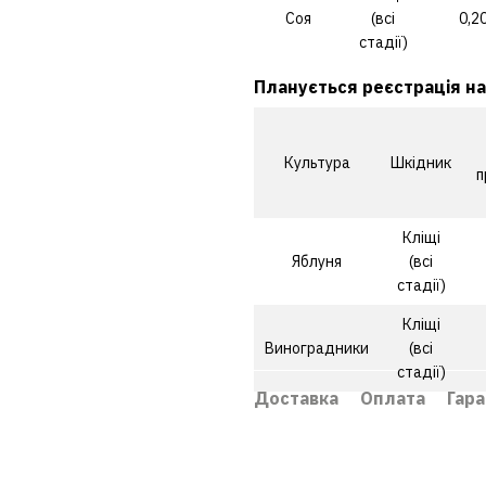
Соя
(всі
0,2
стадії)
Планується реєстрація на
Культура
Шкідник
п
Кліщі
Яблуня
(всі
стадії)
Кліщі
Виноградники
(всі
стадії)
Доставка
Оплата
Гара