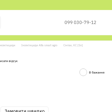
099 030-79-12
Інсектициди
Інсектициди Alfa smart agro
Сінтак, КС [5л]
исати відгук
В бажання
Замовити швидко