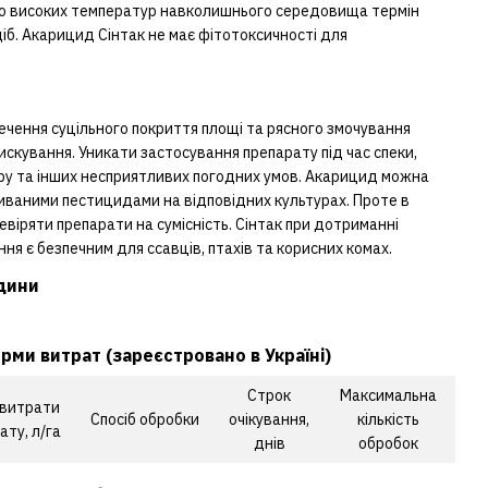
 до високих температур навколишнього середовища термін
діб. Акарицид Сінтак не має фітотоксичності для
чення суцільного покриття площі та рясного змочування
искування. Уникати застосування препарату під час спеки,
ітру та інших несприятливих погодних умов. Акарицид можна
иваними пестицидами на відповідних культурах. Проте в
віряти препарати на сумісність. Сінтак при дотриманні
я є безпечним для ссавців, птахів та корисних комах.
ідини
.
ми витрат (зареєстровано в Україні)
Строк
Максимальна
 витрати
Спосіб обробки
очікування,
кількість
ату, л/га
днів
обробок