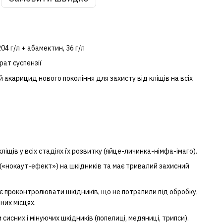
04 г/л + абамектин, 36 г/л
ат cуспензії
акарицид нового покоління для захисту від кліщів на всіх
іщів у всіх стадіях їх розвитку (яйце-личинка-німфа-імаго).
(«нокаут-ефект») на шкідників та має тривалий захисний
є проконтролювати шкідників, що не потрапили під обробку,
их місцях.
сисних і мінуючих шкідників (попелиці, медяниці, трипси).