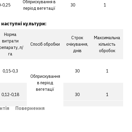
Обприскування в
0-0,25
30
1
період вегетації
 наступні культури:
Норма
Строк
Максимальна
витрати
Спосіб обробки
очікування,
кількість
репарату, л/
днів
обробок
га
0,15-0,3
30
1
Обприскування
в період
вегетації
0,12-0,18
30
1
нтія
Повернення