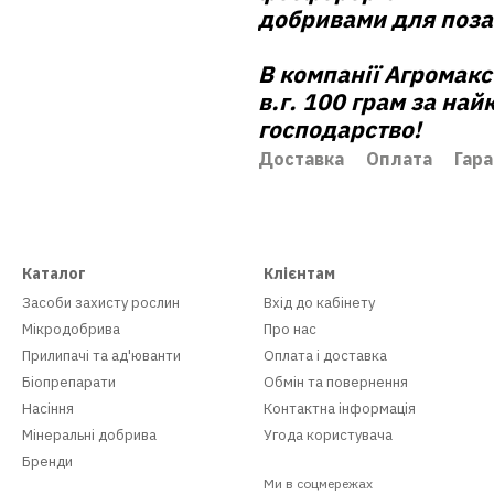
добривами для поза
В компанії
Агромакс
в.г. 100 грам
за най
господарство!
Доставка
Оплата
Гара
Каталог
Клієнтам
Засоби захисту рослин
Вхід до кабінету
Мікродобрива
Про нас
Прилипачі та ад'юванти
Оплата і доставка
Біопрепарати
Обмін та повернення
Насіння
Контактна інформація
Мінеральні добрива
Угода користувача
Бренди
Ми в соцмережах