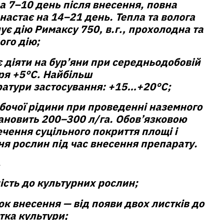
а 7–10 день після внесення, повна
 настає на 14–21 день. Тепла та волога
є дію Римаксу 750, в.г., прохолодна та
ого дію;
 діяти на бур’яни при середньодобовій
ря +5°С. Найбільш
атури застосування: +15…+20°С;
бочої рідини при проведенні наземного
ановить 200–300 л/га. Обов’язковою
чення суцільного покриття площі і
я рослин під час внесення препарату.
ість до культурних рослин;
к внесення — від появи двох листків до
тка культури;