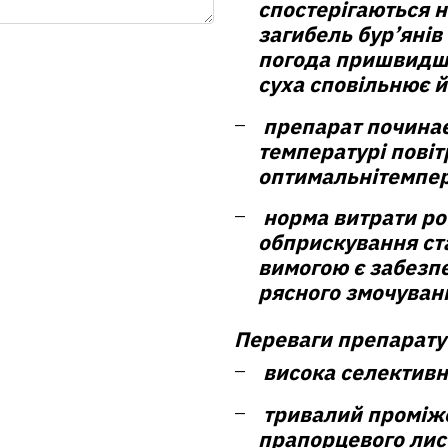
спостерігаються н
загибель бур’янів
погода пришвидшу
суха сповільнює й
препарат починає
температурі повіт
оптимальнітемпер
норма витрати ро
обприскування ст
вимогою є забезпе
рясного змочуванн
Переваги препарату
висока селективн
тривалий проміжо
прапорцевого лис