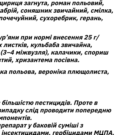
щириця загнута, роман польовий,
абрій, соняшник звичайний, смілка,
 почечуйний, сухоребрик, герань,
ур’яни при нормі внесення 25 г/
х листків, кульбаба звичайна,
(3–4 міжвузля), калачики, спориш
тий, хризантема посівна.
ка польова, вероніка плющолиста,
 більшістю пестицидів. Проте в
ипадку слід проводити попередню
мпонентів.
репарат у баковій суміші з
інсектицидами, гербіцидами МЦПА,