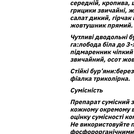
середній, кропива, 
грицики звичайні, ж
салат дикий, гірчак
жовтушник прямий.
Чутливі дводольні б
га:
лобода біла до 3-
підмаренник чіпкий 
звичайний, осот жов
Стійкі бур’яни:
берез
фіалка триколірна.
Сумісність
Препарат сумісний з
кожному окремому в
оцінку сумісності ко
Не використовуйте п
фосфорорганічними 