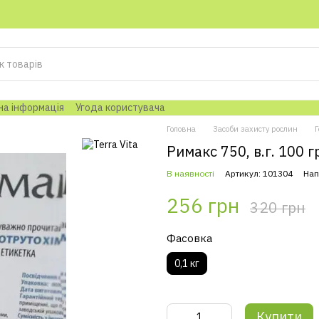
на інформація
Угода користувача
Головна
Засоби захисту рослин
Г
Римакс 750, в.г. 100 
В наявності
Артикул: 101304
Нап
256 грн
320 грн
Фасовка
0,1 кг
Купити