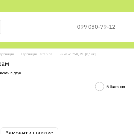
099 030-79-12
ербіциди
Гербіциди Terra Vita
Римакс 750, ВГ [0,1кг]
грам
исати відгук
В бажання
Замовити швидко