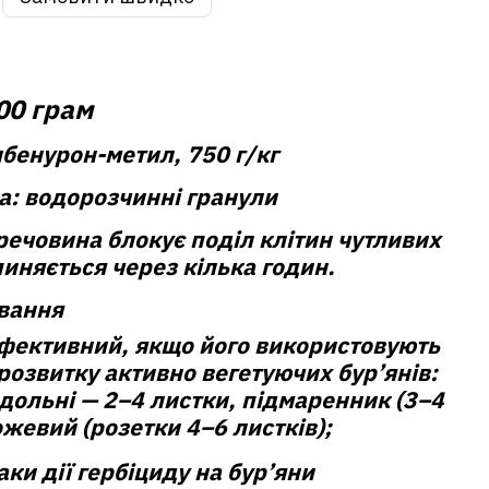
100 грам
бенурон-метил, 750 г/кг
а:
водорозчинні гранули
речовина блокує поділ клітин чутливих
ипиняється через кілька годин.
ування
фективний, якщо його використовують
 розвитку активно вегетуючих бур’янів:
дольні — 2–4 листки, підмаренник (3–4
ожевий (розетки 4–6 листків);
ки дії гербіциду на бур’яни