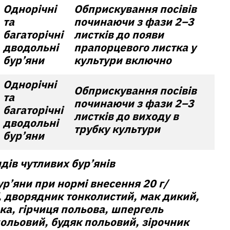
Однорічні
Обприскування посiвiв
та
починаючи з фази 2–3
багаторічні
листків до появи
дводольні
прапорцевого листка у
бур’яни
культури включно
Однорічні
Обприскування посiвiв
та
починаючи з фази 2–3
багаторічні
листків до виходу в
дводольні
трубку культури
бур’яни
дів чутливих бур’янів
ур’яни при нормі внесення 20 г/
, дворядник тонколистий, мак дикий,
ка, гірчиця польова, шпергель
ольовий, будяк польовий, зірочник