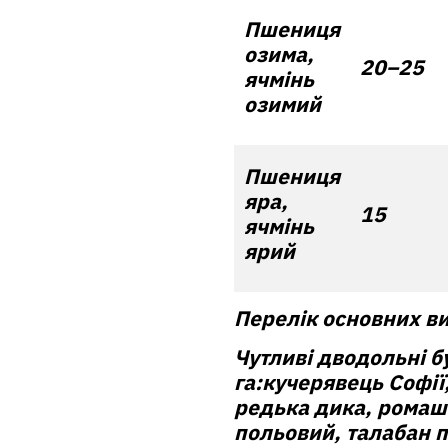
Пшениця
озима,
20–25
ячмінь
озимий
Пшениця
яра,
15
ячмінь
ярий
Перелік основних ви
Чутливі дводольні б
га:
кучерявець Софії
редька дика, ромаш
польовий, талабан п