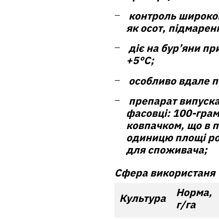
контроль широког
як осот, підмаренн
діє на бур’яни пр
+5°С;
особливо вдале по
препарат випуска
фасовці: 100-гра
ковпачком, що в п
одиницю площі ро
для споживача;
Сфера використаня
Норма,
Культура
г/га