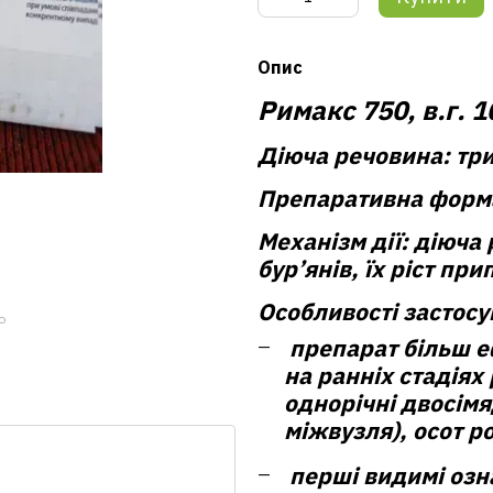
Опис
Римакс 750, в.г. 
Діюча речовина:
три
Препаративна форм
Механізм дії:
діюча 
бур’янів, їх ріст пр
Особливості застос
ю
препарат більш е
на ранніх стадіях
однорічні двосімя
міжвузля), осот р
перші видимі озна