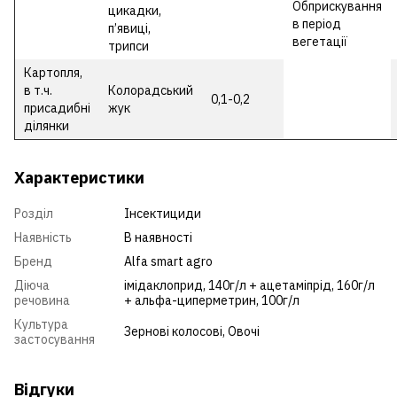
Обприскування
цикадки,
в період
п’явиці,
вегетації
трипси
Картопля,
в т.ч.
Колорадський
0,1-0,2
присадибні
жук
ділянки
Характеристики
Розділ
Інсектициди
Наявність
В наявності
Бренд
Alfa smart agro
Діюча
імідаклоприд, 140г/л + ацетаміпрід, 160г/л
речовина
+ альфа-циперметрин, 100г/л
Культура
Зернові колосові
,
Овочі
застосування
Відгуки