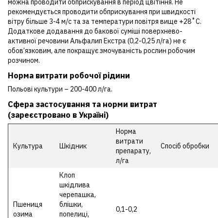
можна проводити обприскування в період цвітіння. Не
рекомендується проводити обприскування при швидкості
вітру більше 3-4 м/с та за температури повітря вище +28˚С.
Додаткове додавання до бакової суміші поверхнево-
активної речовини Альфалип Екстра (0,2-0,25 л/га) не є
обов’язковим, але покращує змочуваність рослин робочим
розчином.
Норма витрати робочої рідини
Польові культури – 200-400 л/га.
Cфера застосування та норми витрат
(зареєстровано в Україні)
Норма
витрати
Культура
Шкідник
Спосіб обробки
препарату,
л/га
Клоп
шкідлива
черепашка,
Пшениця
блішки,
0,1-0,2
озима
попелиці,