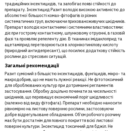
традиційних інсектицидів, та запобігає появі стійкості до
препарату. Інсектицид Разит володіє високою активністю до
абсолютної більшості комах-фітофагів із різних
систематичних груп, включаючи прихованоживучих шкідників.
Препарат володіє контактними і системними властивостями:
діє при гострому контактному, шлунковому отруєнні, в газовій
фазі та проявляє репеленту дію. В тканинах імідаклоприд та
ацетаміприд перетворюються в хлорнікотинілову кислоту
(природний антидепресант), що посилює додаткову стійкість
рослини до стресових ситуацій.
Загальні рекомендації
Разит сумісний з більшістю інсектицидів, фунгіцидів, мікро- та
макродобрив, що не мають лужної реакції. Не фітотоксичний
для оброблюваних культур при дотриманні регламентів
застосування. Обробку доцільно починати за чисельності
шкідників, що перевищує економічний поріг шкідливості
(залежно від виду фітофага). Препарат необхідно наносити
рівномірно на листову поверхню рослини, застосовуючи
добре відрегульоване обладнання. Об’єм робочого розчину
має бути достатнім для повного покриття всієї листової
поверхні культури. Інсектицид токсичний для бджіл. Не