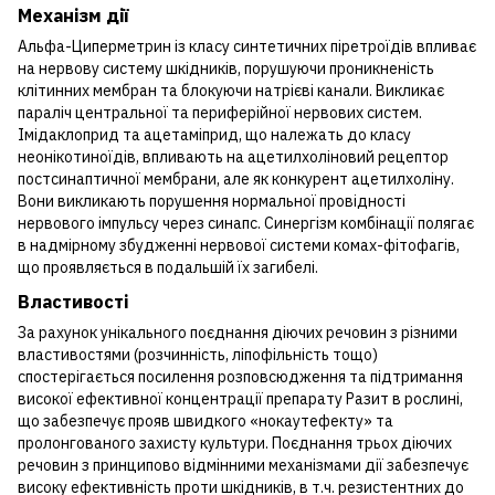
Механізм дії
Альфа-Циперметрин із класу синтетичних піретроїдів впливає
на нервову систему шкідників, порушуючи проникненість
клітинних мембран та блокуючи натрієві канали. Викликає
параліч центральної та периферійної нервових систем.
Імідаклоприд та ацетаміприд, що належать до класу
неонікотиноїдів, впливають на ацетилхоліновий рецептор
постсинаптичної мембрани, але як конкурент ацетилхоліну.
Вони викликають порушення нормальної провідності
нервового імпульсу через синапс. Синергізм комбінації полягає
в надмірному збудженні нервової системи комах-фітофагів,
що проявляється в подальшій їх загибелі.
Властивості
За рахунок унікального поєднання діючих речовин з різними
властивостями (розчинність, ліпофільність тощо)
спостерігається посилення розповсюдження та підтримання
високої ефективної концентрації препарату Разит в рослині,
що забезпечує прояв швидкого «нокаутефекту» та
пролонгованого захисту культури. Поєднання трьох діючих
речовин з принципово відмінними механізмами дії забезпечує
високу ефективність проти шкідників, в т.ч. резистентних до