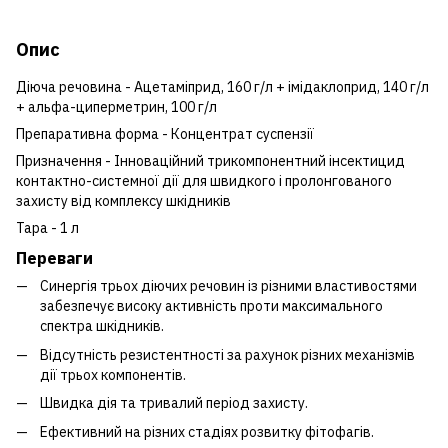
Опис
Діюча речовина - Ацетаміприд, 160 г/л + імідаклоприд, 140 г/л
+ альфа-циперметрин, 100 г/л
Препаративна форма - Концентрат cуспензії
Призначення - Інноваційний трикомпонентний інсектицид
контактно-системної дії для швидкого і пролонгованого
захисту від комплексу шкідників
Тара - 1 л
Переваги
Синергія трьох діючих речовин із різними властивостями
забезпечує високу активність проти максимального
спектра шкідників.
Відсутність резистентності за рахунок різних механізмів
дії трьох компонентів.
Швидка дія та тривалий період захисту.
Ефективний на різних стадіях розвитку фітофагів.