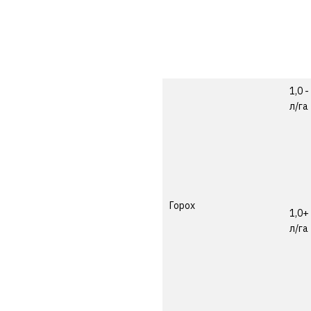
1,0 -
л/га
Горох
1,0+
л/га