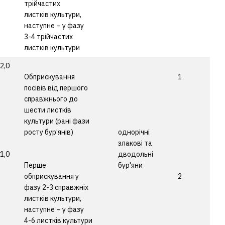
трійчастих
листків культури,
наступне – у фазу
3-4 трійчастих
листків культури
 2,0
Обприскування
1
посівів від першого
справжнього до
шести листків
культури (рані фази
росту бур’янів)
однорічні
злакові та
 1,0
дводольні
Перше
бур'яни
обприскування у
2
фазу 2-3 справжніх
листків культури,
наступне – у фазу
4-6 листків культури