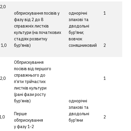
 2,0
обприскування посівів у
однорічні
1
фазу від 2 до 8
злакові та
справжніх листків
дводольні
культури (на початкових
бур'яни;
стадіях розвитку
вовчок
 1,0
бур'янів)
соняшниковий
2
Обприскування
посівів від першого
справжнього до
 2,0
1
п’яти трійчастих
листків культури
(рані фази росту
бур’янів)
однорічні
злакові та
Перше
дводольні
1,0
2
обприскування
бур'яни
у фазу 1-2