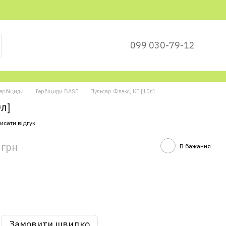
099 030-79-12
ербіциди
Гербіциди BASF
Пульсар Флекс, КЕ [10л]
0л]
исати відгук
 грн
В бажання
Замовити швидко