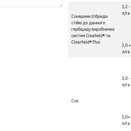
1,2 -
л/га
Соняшник (гібриди
стійкі до данного
гербіциду виробничих
систем Cleafield® та
Clearfield® Plus
1,0 +
л/га
1,0 -
л/га
Соя
1,0+
л/га