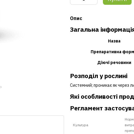
Опис
Загальна інформаці
Назва
Препаративна форм
Діючі речовини
Розподiл у рослинi
Системний; проникає як через ли
ю
Які особливості про
Регламент застосув
Норм
Культура
витр
преп