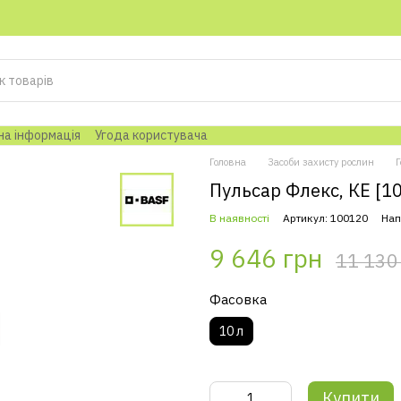
на інформація
Угода користувача
Головна
Засоби захисту рослин
Г
Пульсар Флекс, КЕ [1
В наявності
Артикул: 100120
Нап
9 646 грн
11 130
Фасовка
10 л
Купити