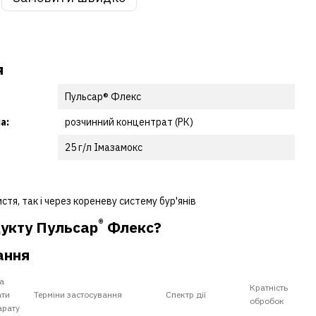
я
Пульсар® Флекс
а:
розчинний концентрат (РК)
25 г/л Імазамокс
стя, так і через кореневу систему бур'янів
®
дукту
Пульсар
Флекс?
ання
а
Кратність
ати
Терміни застосування
Спектр дії
обробок
арату