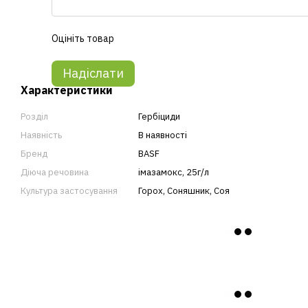
Оцініть товар
Надіслати
Характеристики
Розділ
Гербіциди
Наявність
В наявності
Бренд
BASF
Діюча речовина
імазамокс, 25г/л
Культура застосування
Горох
,
Соняшник
,
Соя