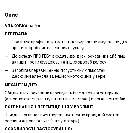
Опис
УПАКОВКА:
4×5 л
ПЕРЕВАГИ:
Проявляє профілактичну та чітко виражену лікувальну дію
проти хвороб листя зернових культур
До складу ПРОТЕБ® входять дві діючі речовини найбільш
активні проти фузаріозу та інших хвороб колосу
Запобігає перевищенню допустимих кількостей
деоксиніваленола та інших мікотоксинів у зерні
МЕХАНІЗМ ДІЇ:
Обидві діючі речовини порушують біосинтез ергостерину
(основного компоненту клітинних мембран) в організмі грибів
ПОГЛИНАННЯ І ПЕРЕМІЩЕННЯ
У РОСЛИНІ:
Швидко поглинається і переміщується по провідній системі
рослини акропетально (знизу догори)
ОСОБЛИВОСТІ ЗАСТОСУВАННЯ: