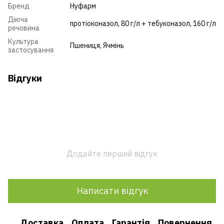
Бренд
Нуфарм
Діюча
протіоконазол, 80 г/л + тебуконазол, 160 г/л
речовина
Культура
Пшениця
,
Ячмінь
застосування
Відгуки
Додайте перший відгук
Написати відгук
Доставка
Оплата
Гарантія
Повернення