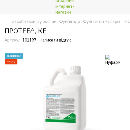
Засоби захисту рослин
Фунгіциди
Фунгіциди Нуфарм
ПРО
ПРОТЕБ®, КЕ
Артикул:
101197
Написати відгук
НОВИНКА
−44%