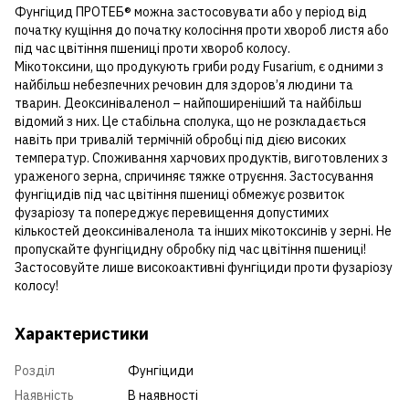
Фунгіцид ПРОТЕБ® можна застосовувати або у період від
початку кущіння до початку колосіння проти хвороб листя або
під час цвітіння пшениці проти хвороб колосу.
Мікотоксини, що продукують гриби роду Fusarium, є одними з
найбільш небезпечних речовин для здоров’я людини та
тварин. Деоксиніваленол – найпоширеніший та найбільш
відомий з них. Це стабільна сполука, що не розкладається
навіть при тривалій термічній обробці під дією високих
температур. Споживання харчових продуктів, виготовлених з
ураженого зерна, спричиняє тяжке отруєння. Застосування
фунгіцидів під час цвітіння пшениці обмежує розвиток
фузаріозу та попереджує перевищення допустимих
кількостей деоксиніваленола та інших мікотоксинів у зерні. Не
пропускайте фунгіцидну обробку під час цвітіння пшениці!
Застосовуйте лише високоактивні фунгіциди проти фузаріозу
колосу!
Характеристики
Розділ
Фунгіциди
Наявність
В наявності