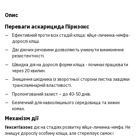
Опис
Переваги аскарицида Піризокс
Ефективний проти всіх стадій кліща: яйце-личинка-німфа-
дорослі кліщі.
Дві діючих речовини дозволяють уникнути виникнення
резистентності.
Швидка дія на дорослі форми кліща - починає працювати
через 20 хвилин.
Знищення шкідника із зворотньої сторони листка завдяки
трансламінарній властивості.
Пролонгований захист – до 40-50 днів.
Безпечний для навколишнього середовища та хижих
комах.
Механізм дії
Гекситіазокс
діє на стадіях розвитку яйце-личинка-німфа. Не
знищує дорослу особину кліща, але стерелізує самок і