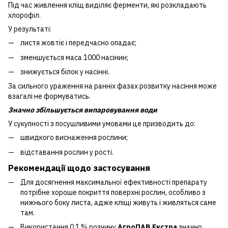
Під час живлення кліщ виділяє ферменти, які розкладають
хлорофіл.
У результаті:
листя жовтіє і передчасно опадає;
зменшується маса 1000 насінин;
знижується білок у насінні.
За сильного ураження на ранніх фазах розвитку насіння може
взагалі не формуватись.
Значно збільшується випаровування води
У сукупності з посушливими умовами це призводить до:
швидкого виснаження рослини;
відставання рослин у рості.
Рекомендац
ії щодо застосування
Для досягнення максимальної ефективності препарату
потрібне хороше покриття поверхні рослин, особливо з
нижнього боку листа, адже кліщі живуть і живляться саме
там.
Використання 0,1 % розчину
АгроПАВ Екстра
значно