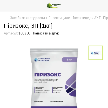
Засоби захисту рослин
Інсектициди
Інсектициди АХТ
Пір
Піризокс, ЗП [1кг]
Артикул:
100350
Написати відгук