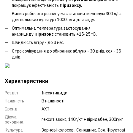
покращує ефективність
Піризоксу.
Вилив робочого розчину має становити мінімум 300 л/га
для польових культур і 1000 л/га для саду.
Оптимальна температура застосування
акарициду
Піризокс
становить +15-25 ℃.
Швидкість вітру - до 3 м/с.
Строк очікування до збирання: яблуня - 30 днів, соя - 35
днів.
Характеристики
Розділ
Інсектициди
Наявність
В наявності
Бренд
АХТ
Діюча
гекситіазокс, 140г/кг + піридабен, 300г/кг
речовина
Культура
Зернові колосові
,
Соняшник
,
Соя
,
Фруктові