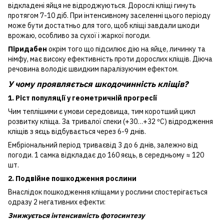
відкладені яйця не відроджуються. Дорослі кліщі гинуть
протягом 7-10 діб. При інтенсивному заселенні цього періоду
може бути достатньо для того, щоб кліщі завдали шкоди
врожаю, особливо за сухої і жаркої погоди.
Піридабен
окрім того що підсилює дію на яйце, личинку та
німфу, має високу ефективність проти дорослих кліщів. Діюча
речовина володіє швидким паралізуючим ефектом.
У чому проявляється шкодочинність кліщів?
1. Ріст популяції у геометричній прогресії
Чим теплішими є умови середовища, тим коротший цикл
розвитку кліща. За тривалої спеки (+30…+32 ºС) відродження
кліщів з яєць відбувається через 6-9 днів.
Ембріональний період триваєвід 3 до 6 днів, залежно від
погоди. 1 самка відкладає до 160 яєць, в середньому ≈ 120
шт.
2. Подвійне пошкодження рослини
Внаслідок пошкодження кліщами у рослини спостерігається
одразу 2 негативних ефекти:
Знижується інтенсивність фотосинтезу