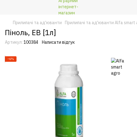
Прилипачі та ад'юванти
Прилипачі та ад'юванти Alfa smart 
Піноль, ЕВ [1л]
Артикул:
100384
Написати відгук
−6%