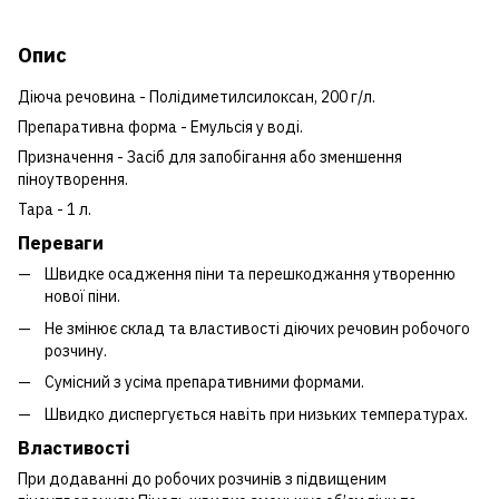
Опис
Діюча речовина - Полідиметилсилоксан, 200 г/л.
Препаративна форма - Емульсія у воді.
Призначення - Засіб для запобігання або зменшення
піноутворення.
Тара - 1 л.
Переваги
Швидке осадження піни та перешкоджання утворенню
нової піни.
Не змінює склад та властивості діючих речовин робочого
розчину.
Сумісний з усіма препаративними формами.
Швидко диспергується навіть при низьких температурах.
Властивості
При додаванні до робочих розчинів з підвищеним