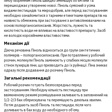
піноутворенням Піноль швидко зменьшує об’єм піни та
перешкоджає утворенню нової. Піноль сумісний з усіма
видами пестицидів та мікродобрив, але перед застосуванням
необхідно ознайомитися з тарними етикетками препаратів на
наявність обмежень при застосуванні з антивспінювачами на
основі поліорганосилоксанів. Жорсткість, лужність та
кислотність води не впливає на властивості препарату. Засіб
не володіє корозійними властивостями.
Механізм дії
Діюча речовина Піноль відноситься до групи синтетичних
полімерів – поліорганосилоксанів. При потраплянні у робочий
розчин, молекули Піноль замінюють у слабких місцях молекули
стінок пухирців піни, що призводить до їх руйнації. Піна зникає
одразу після додавання до розчину Піноль.
Загальні рекомендації
Робочий розчин готують безпосередньо перед
застосуванням. Необхідну кількість пестициду при
ввімкненому режимі розмішування заливають в заповнений на
1/2-2/3 бак обприскувача та перемішують декілька хвилин.
Потім додають засіб Піноль та пестициди, після чого
доливають в бак воду до необхідного об’єму.