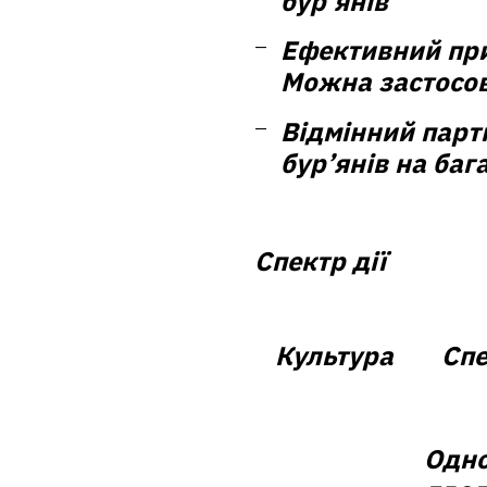
бур’янів
Ефективний при 
Можна застосов
Відмінний парт
бур’янів на баг
Спектр дії
Культура
Спе
Одно