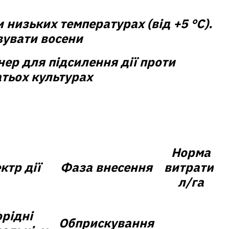
низьких температурах (від +5 °С).
увати восени
нер для підсилення дії проти
атьох культурах
Норма
ктр дії
Фаза внесення
витрати,
л/га
рідні
Обприскування