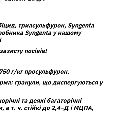
рбіцид, триасульфурон, Syngenta
иробника Syngenta у нашому
і
захисту посівів!
750 г/кг просульфурон.
рма:
гранули, що диспергуються у
орічні та деякі багаторічні
 в т. ч. стійкі до 2,4–Д і МЦПА,