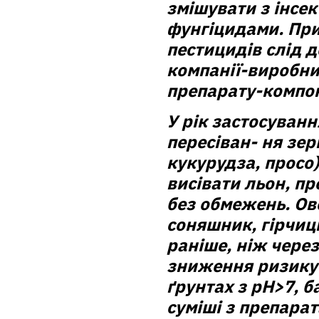
змішувати з інсе
фунгіцидами. При
пестицидів слід 
компанії-виробни
препарату-компон
У рік застосуван
пересіван- ня зе
кукурудза, просо
висівати льон, пр
без обмежень. Ов
соняшник, гірчицю
раніше, ніж через
зниження ризику 
ґрунтах з pH>7, 
суміші з препара