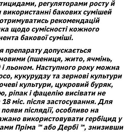
ктицидами, регуляторами росту й
 використанні бакових сумішей
дотримуватись рекомендацій
ка щодо сумісності кожного
ента бакової суміші.
ня препарату допускається
рновими (пшениця, жито, ячмінь,
) і льоном. Наступного року можна
осо, кукурудзу та зернові культури
очеві культури, цукровий буряк,
, ріпак і фацелію висівати не
 18 міс. після застосування. Для
появи післядії, особливо на
бажано використовувати гербіцид у
тами Пріма ™ або Дербі ™, знизивши