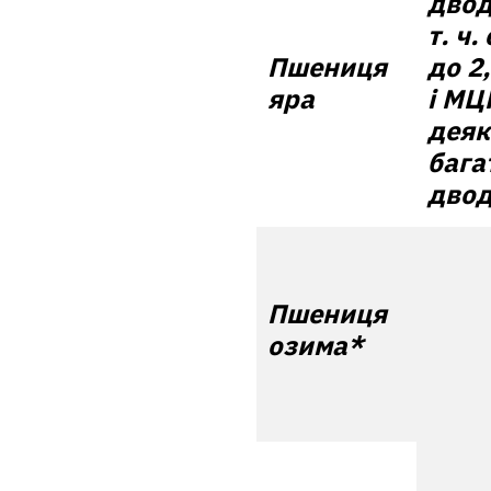
двод
т. ч.
Пшениця
до 2
яра
і МЦ
деяк
бага
двод
Пшениця
озима*