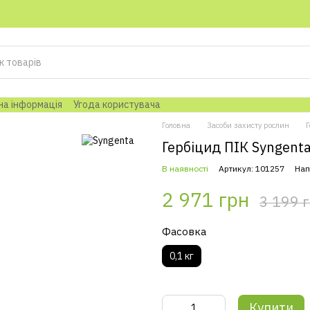
на інформація
Угода користувача
Головна
Засоби захисту рослин
Г
Гербіцид ПІК Syngent
В наявності
Артикул: 101257
Нап
2 971 грн
3 199 
Фасовка
0,1 кг
Купити