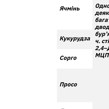
Одно
Ячмінь
деяк
бага
двод
бур’я
Кукурудза
ч. ст
2,4–
МЦП
Сорго
Просо