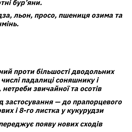
тні бур’яни.
за, льон, просо, пшениця озима та
чмінь.
ий проти більшості дводольних
у числі падалиці соняшнику і
, нетреби звичайної та осотів
д застосування — до прапорцевого
вих і 8-го листка у кукурудзи
опереджує появу нових сходів