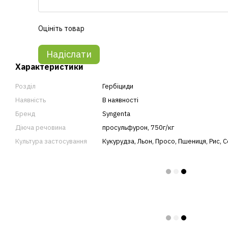
Оцініть товар
Надіслати
Характеристики
Розділ
Гербіциди
Наявність
В наявності
Бренд
Syngenta
Діюча речовина
просульфурон, 750г/кг
Культура застосування
Кукурудза
,
Льон
,
Просо
,
Пшениця
,
Рис
,
С