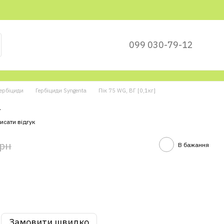
099 030-79-12
ербіциди
Гербіциди Syngenta
Пік 75 WG, ВГ [0,1кг]
a
исати відгук
грн
В бажання
Замовити швидко