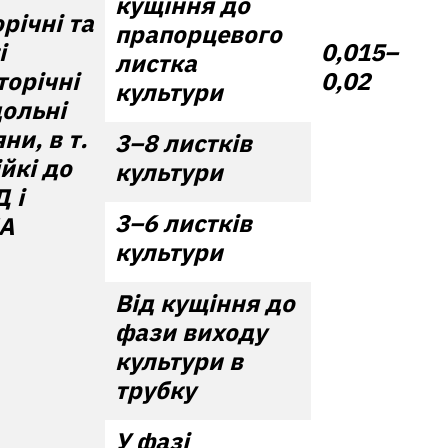
кущіння до
річні та
прапорцевого
і
0,015–
листка
торічні
0,02
культури
ольні
ни, в т.
3–8 листків
ійкі до
культури
Д і
3–6 листків
А
культури
Від кущіння до
фази виходу
культури в
трубку
У фазі