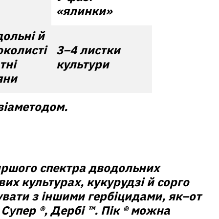
«ялинки»
ольні й
колисті
3–4 листки
тні
культури
яни
авіаметодом.
ршого спектра дводольних
вих культурах, кукурудзі й сорго
увати з іншими гербіцидами, як–от
 Супер ®, Дербі ™. Пік ® можна