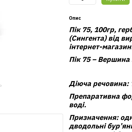
Опис
Пік 75, 100гр, ге
(Сингента) від в
інтернет-магазин
Пік 75 – Вершина 
Діюча речовина:
ю
Препаративна фо
воді.
Призначення:
одн
дводольні бур’яни,