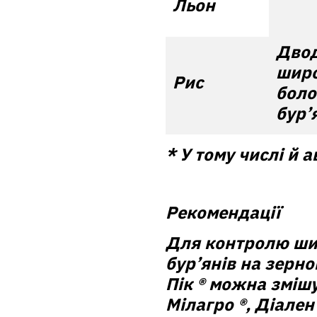
Льон
Двод
широ
Рис
боло
бур’
* У тому числі й 
Рекомендації
Для контролю ши
бур’янів на зерно
Пік ® можна зміш
Мілагро ®, Діален