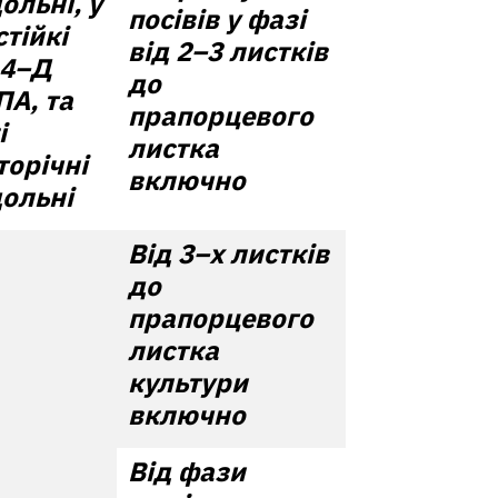
ольні, у
посівів у фазі
 стійкі
від 2–3 листків
,4–Д
до
ПА, та
прапорцевого
і
листка
торічні
включно
ольні
Від 3–х листків
до
прапорцевого
листка
культури
включно
Від фази