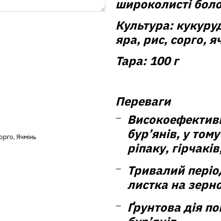
широколисті боло
Культура:
кукуруд
яра, рис, сорго, я
Тара:
100 г
Переваги
Високоефективн
бур’янів, у том
орго
,
Ячмінь
ріпаку, гірчаків
Тривалий періо
листка на зерно
Ґрунтова дія п