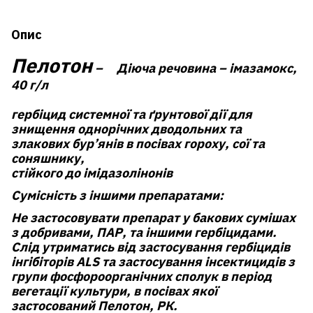
Опис
Пелотон
– Діюча речовина – імазамокс,
40 г/л
гербіцид системної та ґрунтової дії для
знищення однорічних дводольних та
злакових бур’янів в посівах гороху, сої та
соняшнику,
стійкого до імідазолінонів
Сумісність з іншими препаратами:
Не застосовувати препарат у бакових сумішах
з добривами, ПАР, та іншими гербіцидами.
Слід утриматись від застосування гербіцидів
інгібіторів ALS та застосування інсектицидів з
групи фосфороорганічних сполук в період
вегетації культури, в посівах якої
застосований Пелотон, РК.