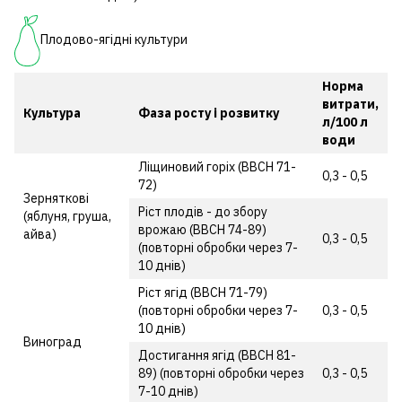
Плодово-ягідні культури
Норма
витрати,
Культура
Фаза росту і розвитку
л/100 л
води
Ліщиновий горіх (ВВСН 71-
0,3 - 0,5
72)
Зерняткові
Ріст плодів - до збору
(яблуня, груша,
врожаю (ВВСН 74-89)
айва)
0,3 - 0,5
(повторні обробки через 7-
10 днів)
Ріст ягід (ВВСН 71-79)
(повторні обробки через 7-
0,3 - 0,5
10 днів)
Виноград
Достигання ягід (ВВСН 81-
89) (повторні обробки через
0,3 - 0,5
7-10 днів)