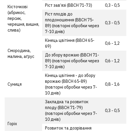
Ріст зав’язі (ВВСН 71-73)
0,3 - 0,5
Кісточкові
(абрикос,
Ріст плодів до
персик,
плодоношення (ВВСН 75-
0,3 - 0,5
черешня, вишня,
89) (повторні обробки через
слива)
7-10 днів)
Кінець цвітіння (ВВСН 65-
0,6 - 1,2
69)
Смородина,
До збору врожаю (ВВСН 71-
малина, аґрус
89) (повторні обробки через
0,6 - 1,2
7-10 днів)
Кінець цвітіння - до збору
врожаю (ВВСН 65-89)
Суниця
0,8 - 1,6
(повторні обробки через 7-
10 днів)
Закладка та розвиток
плоду (ВВСН 71-79)
0,3 - 0,5
(повторні обробки через 7-
10 днів)
Горіх
Розвиток та дозрівання