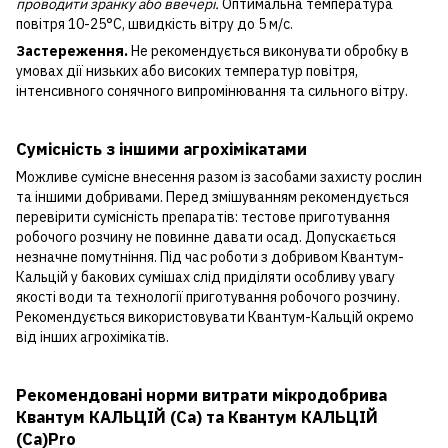
проводити зранку або ввечері.
Оптимальна температура
повітря 10-25°С, швидкість вітру до 5 м/с.
Застереження.
Не рекомендується виконувати обробку в
умовах дії низьких або високих температур повітря,
інтенсивного сонячного випромінювання та сильного вітру.
Сумісність з іншими агрохімікатами
Можливе сумісне внесення разом із засобами захисту рослин
та іншими добривами. Перед змішуванням рекомендується
перевірити сумісність препаратів: тестове приготування
робочого розчину не повинне давати осад. Допускається
незначне помутніння. Під час роботи з добривом Квантум-
Кальцій у бакових сумішах слід приділяти особливу увагу
якості води та технології приготування робочого розчину.
Рекомендується використовувати Квантум-Кальцій окремо
від інших агрохімікатів.
Рекомендовані норми витрати мікродобрива
Квантум КАЛЬЦІЙ (Са) та Квантум КАЛЬЦІЙ
(Са)Pro