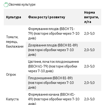
Овочеві культури
Норма
Культура
Фаза росту і розвитку
витрати,
л/га
Формування плодів (ВВСН 71-
79) (повторні обробки через 7-10
2,0-5,0
Томати,
днів)
перець,
Дозрівання плодів (ВВСН 81-89)
баклажани
(повторні обробки через 7-10
2,0-5,0
днів)
Цвітіння, початок плодоношення
(ВВСН 61-79) (повторні обробки
2,0-5,0
через 7-10 днів)
Огірок
Плодоношення (ВВСН 81-89)
(повторні обробки через 7-10
2,0-5,0
днів)
Формування качана (ВВСН 41-
Капуста
49) (повторні обробки через 7-10
2,0-5,0
днів)