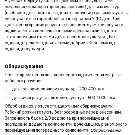
В умовах дефіциту кальцію (зокрема за результатами
візуальної чи лабораторної діагностики) для всіх культур
(особливо для плодово-ягідних та овочевих) рекомендується
виконувати повторні обробки з інтервалом 7-10 днів. Для
досягнення кращих результатів рекомендуємо виконувати
підживлення в комплексі з іншими препаратами згідно з
технологічними схемами для відповідної культури. Див.
відповідні рекомендовані схеми добрив «Квантум» під
відповідні культури.
Обприскування
Під час проведення позакореневого підживлення витрата
робочого розчину:
для польових, овочевих культур - 200-400 л/га
для винограду та плодових культур - 500-1000 л/га.
Обробки виконуються стандартними обприскувачами.
Робочий розчин готують безпосередньо перед внесенням.
Заповнюють бак на 2/3 водою та при перемішуванні
послідовно додають компоненти, дочекавшись рівномірного
перемішування попереднього компонента.
Обприскування