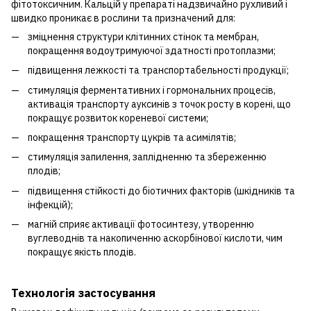
фітотоксичним. Кальцій у препараті надзвичайно рухливий і
швидко проникає в рослини та призначений для:
зміцнення структури клітинних стінок та мембран,
покращення водоутримуючої здатності протоплазми;
підвищення лежкості та транспортабельності продукції;
стимуляція ферментативних і гормональних процесів,
активація транспорту ауксинів з точок росту в корені, що
покращує розвиток кореневої системи;
покращення транспорту цукрів та асимілятів;
стимуляція запилення, заплідненню та збереженню
плодів;
підвищення стійкості до біотичних факторів (шкідників та
інфекцій);
магній сприяє активації фотосинтезу, утворенню
вуглеводнів та накопиченню аскорбінової кислоти, чим
покращує якість плодів.
Технологія застосування