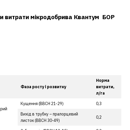
и витрати мікродобрива Квантум БОР
Норма
Фаза росту і розвитку
витрати,
л/га
Кущення (ВВСН 21-29)
0,3
ярий
Вихід в трубку – прапорцевий
0,2
листок (ВВСН 30-49)