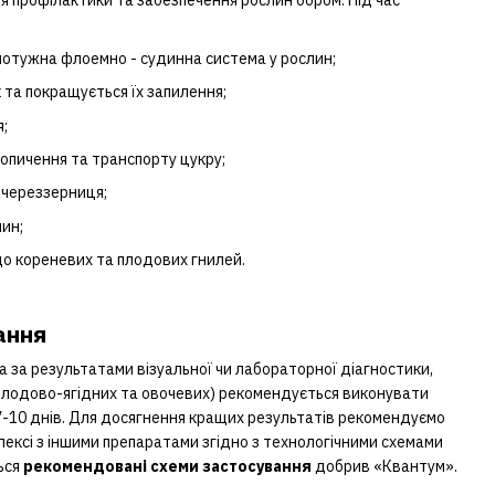
 профілактики та забезпечення рослин бором. Під час
отужна флоемно - судинна система у рослин;
к та покращується їх запилення;
я;
опичення та транспорту цукру;
 череззерниця;
лин;
до кореневих та плодових гнилей.
ання
а за результатами візуальної чи лабораторної діагностики,
 плодово-ягідних та овочевих) рекомендується виконувати
7-10 днів. Для досягнення кращих результатів рекомендуємо
ексі з іншими препаратами згідно з технологічними схемами
ться
рекомендовані схеми застосування
добрив «Квантум».