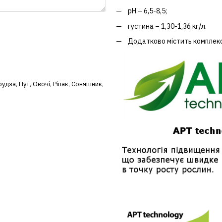
рН – 6,5-8,5;
густина – 1,30-1,36 кг/л.
Додатково містить комплекс
рудза
,
Нут
,
Овочі
,
Ріпак
,
Соняшник
,