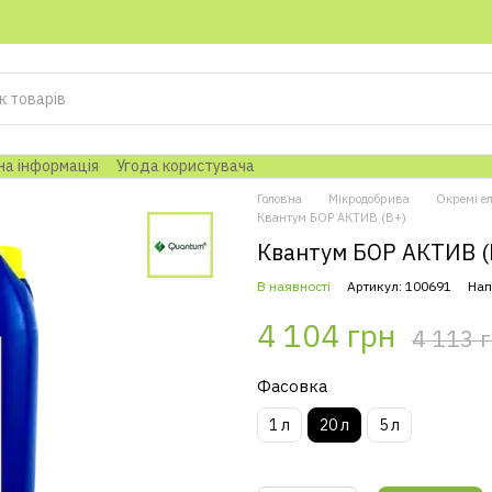
на інформація
Угода користувача
Головна
Мікродобрива
Окремі е
Квантум БОР АКТИВ (B+)
Квантум БОР АКТИВ (
В наявності
Артикул: 100691
Нап
4 104 грн
4 113 
Фасовка
1 л
20 л
5 л