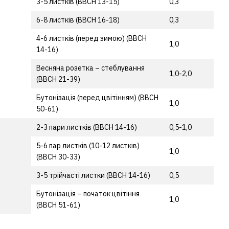
3-5 листків (ВВСН 13-15)
0,3
6-8 листків (ВВСН 16-18)
0,3
4-6 листків (перед зимою) (ВВСН
1,0
14-16)
Весняна розетка – стеблування
1,0-2,0
(ВВСН 21-39)
Бутонізація (перед цвітінням) (ВВСН
1,0
50-61)
2-3 пари листків (ВВСН 14-16)
0,5-1,0
5-6 пар листків (10-12 листків)
1,0
(ВВСН 30-33)
3-5 трійчасті листки (ВВСН 14-16)
0,5
Бутонізація – початок цвітіння
1,0
(ВВСН 51-61)