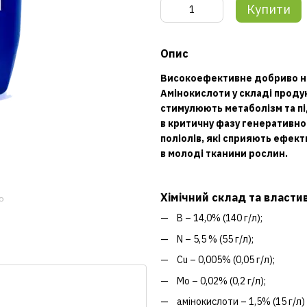
Купити
Опис
Високоефективне добриво на
Амінокислоти у складі прод
стимулюють метаболізм та п
в критичну фазу генеративн
поліолів, які сприяють ефект
в молоді тканини рослин.
Хімічний склад та властив
ю
B – 14,0% (140 г/л);
N – 5,5 % (55 г/л);
Cu – 0,005% (0,05 г/л);
Mo – 0,02% (0,2 г/л);
амінокислоти – 1,5% (15 г/л)