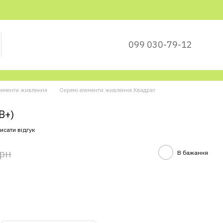
099 030-79-12
лементи живлення
Окремі елементи живлення Квадрат
B+)
исати відгук
грн
В бажання