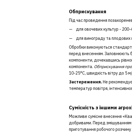
Обприскування
Під час проведення позакорене
для овочевих культур - 200-4
для винограду та плодових к
Обробки виконуються стандарт
перед внесенням. Заповнюють б
компоненти, дочекавшись рівно
компонента.
Обприскування пров
10-25°С, швидкість вітру до 5 м/
Застереження.
Не рекомендуєт
температур повітря, інтенсивно
Сумісність з іншими агрох
Можливе сумісне внесення «Ква
добривами. Перед змішуванням 
приготування робочого розчину 