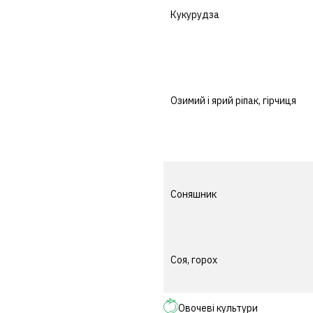
Кукурудза
Озимий і ярий ріпак, гірчиця
Соняшник
Соя, горох
Овочеві культури