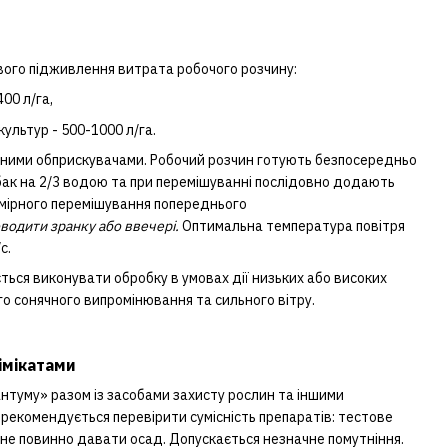
вого підживлення витрата робочого розчину:
00 л/га,
ультур - 500-1000 л/га.
ними обприскувачами. Робочий розчин готують безпосередньо
ак на 2/3 водою та при перемішуванні послідовно додають
мірного перемішування попереднього
одити зранку або ввечері.
Оптимальна температура повітря
с.
ься виконувати обробку в умовах дії низьких або високих
го сонячного випромінювання та сильного вітру.
імікатами
нтуму» разом із засобами захисту рослин та іншими
рекомендується перевірити сумісність препаратів: тестове
не повинно давати осад. Допускається незначне помутніння.