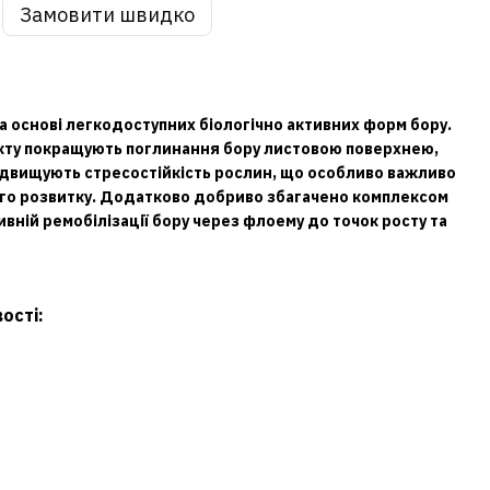
Замовити швидко
 основі легкодоступних біологічно активних форм бору.
укту покращують поглинання бору листовою поверхнею,
ідвищують стресостійкість рослин, що особливо важливо
ого розвитку. Додатково добриво збагачено комплексом
ивній ремобілізації бору через флоему до точок росту та
ості: