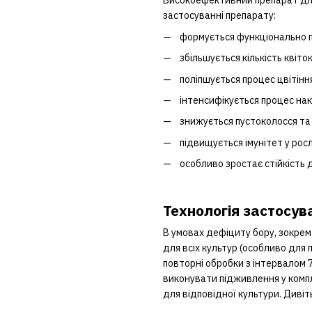
Високоефективний препарат для
застосуванні препарату:
формується функціонально п
збільшується кількість квіто
поліпшується процес цвітінн
інтенсифікується процес нак
знижується пустоколосся та
підвищується імунітет у рос
особливо зростає стійкість 
Технологія застосув
В умовах дефіциту бору, зокрем
для всіх культур (особливо для
повторні обробки з інтервалом 
виконувати підживлення у компл
для відповідної культури. Диві