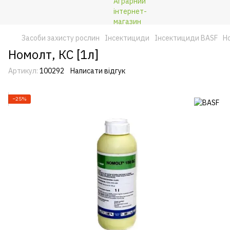
Засоби захисту рослин
Інсектициди
Інсектициди BASF
Но
Номолт, КС [1л]
Артикул:
100292
Написати відгук
−25%