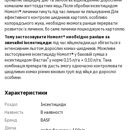
комахами життєздатних яєць.Після обробки інсектицидом
Номолт® личинки гинуть під час линьки чи лялькування.Для
ефективного контролю шкідників картоплі, особливо
колорадського жука, необхідно якомога раніше перервати
розвиток їх личинок, бо саме личинки пошкоджують картоплю.
Тому застосовувати Номолт® необхідно раніше за
звичайні інсектициди:
під час яйцекладки,що збігається з
інтенсивним льотом дорослих комах-шкідників. Можливе
застосування інсектициду Номолт® у баковій суміші з
®
інсектицидом
Фастак
у нормі 0,15 л/га + 0,10 л/га. Така
комбінація препаратів дасть змогу одночасно контролювати
шкідливих комах різних вікових груп: від яйця до дорослої
особини.
Характеристики
Розділ
Інсектициди
Наявність
В наявності
Бренд
BASF
Діюча