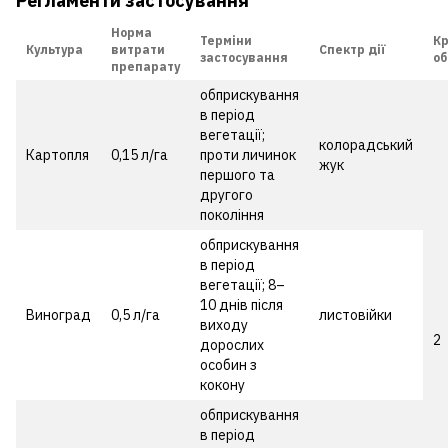
Регламенти застосування
Норма
Терміни
Кр
Культура
витрати
Спектр дії
застосування
об
препарату
обприскування
в період
вегетації;
колорадський
Картопля
0,15 л/га
проти личинок
жук
першого та
другого
покоління
обприскування
в період
вегетації; 8–
10 днів після
Виноград
0,5 л/га
листовійки
виходу
2
дорослих
особин з
кокону
обприскування
в період