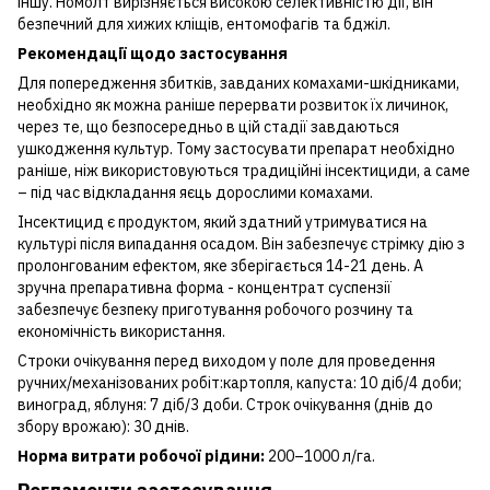
iншу. Номолт вирiзняється високою селективнiстю дiї, він
безпечний для хижих клiщiв, ентомофагiв та бджiл.
Рекомендації щодо застосування
Для попередження збиткiв, завданих комахами-шкiдниками,
необхiдно як можна ранiше перервати розвиток їх личинок,
через те, що безпосередньо в цiй стадiї завдаються
ушкодження культур. Тому застосувати препарат необхiдно
ранiше, нiж використовуються традицiйнi iнсектициди, а саме
– пiд час вiдкладання яєць дорослими комахами.
Інсектицид є продуктом, який здатний утримуватися на
культурі після випадання осадом. Він забезпечує стрімку дію з
пролонгованим ефектом, яке зберігається 14-21 день. А
зручна препаративна форма - концентрат суспензії
забезпечує безпеку приготування робочого розчину та
економічність використання.
Строки очікування перед виходом у поле для проведення
ручних/механізованих робіт:картопля, капуста: 10 діб/4 доби;
виноград, яблуня: 7 діб/3 доби. Строк очікування (днів до
збору врожаю): 30 днів.
Норма витрати робочої рідини:
200–1000 л/га.