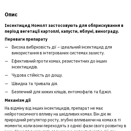
Опис
Інсектицид Номолт застосовують для обприскування в
період вегетації картоплі, капусти, яблуні, винограду.
Переваги препарату
Висока вибірковість дії – ідеальний інсектицид для
використання в інтегрованих системах захисту.
Ефективний проти комах, резистентних до інших
інсектицидів.
Чудова стійкість до дощу.
Швидка та тривала дія.
Безпечний для хижих кліщів, ентомофагів та бджіл.
Механізм дії
На вiдмiну вiд iнших iнсектицидiв, препарат не має
нейротоксичного впливу на шкiдливих комах. Вiн дiє як
природний регулятор росту, згубно впливаючи на комах в тi
моменти, коли вони переходять з однiєї фази свого розвитку в