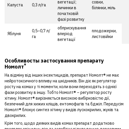
вегетації;
совки,
Капуста
0,3 л/га
личинки в
білянки, міль
початковій
фазі розвитку
обприскування
0,5–0,7 л/
плодожерки,
Яблуня
вперіод
га
листовійки
вегетації
Особливосты застосування препарату
®
Номолт
На відміну від інших інсектицидів, препарат Номолт® не має
нейротоксичного впливу на шкідників. Він діє як регулятор
росту на комах у ті моменти, коли вони переходять з однієї
фази розвитку в іншу. Тобто Номолт® – регулятор росту
хітину. Номолт® вирізняється високою вибірковістю дії,
безпечний для хижих кліщів, ентомофагів та бджіл. Передусім
Номолт® блокує синтез хітину у видів лускокрилих, жуків та
двокрилих.
Крім того, щодо деяких видів комах препарат додатково
проявляє овіцидну дію та запобігає відкладенню дорослими