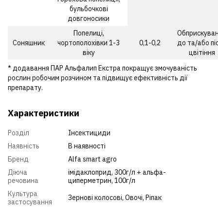
бульбочкові
довгоносики
Попелиці,
Обприскува
Соняшник
чортополохівки 1-3
0,1-0,2
до та/або пі
віку
цвітіння
* додавання ПАР Альфалип Екстра покращує змочуваність
рослин робочим розчином та підвищує ефективність дії
препарату.
Характеристики
Розділ
Інсектициди
Наявність
В наявності
Бренд
Alfa smart agro
Діюча
імідаклоприд, 300г/л + альфа-
речовина
циперметрин, 100г/л
Культура
Зернові колосові
,
Овочі
,
Ріпак
застосування