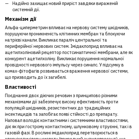
Надійно захищає новий приріст завдяки вираженій
системній дії.
Механізм дії
Альфа-циперметрин впливає на нервову систему шкідників,
порушуючи проникненість клітинних мембран та блокуючи
натрієві канали. Викликає параліч центральної та
периферійної нервових систем. Імідаклоприд впливає на
ацетилхоліновий рецептор постсинаптичної мембрани, але як
конкурент ацетилхоліну. Викликає порушення нормальної
провідності нервового імпульсу через синапс. У підсумку в
комах-фітофагів розвивається враження нервової системи,
що призводить до їх загибелі.
Властивості
Поєднання двох діючих речовин з принципово різними
механізмами дії забезпечує високу ефективність проти
популяцій шкідників, резистентних до традиційних
інсектицидів та запобігає появі стійкості до препарату.
Наповал володіє контактними і системними властивостями,
діє як при гострому контактному, шлунковому отруєнні, так і в
газовій фазі. В рослині імідаклоприд перетворюється в