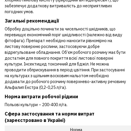
хлорнікотинілову кислоту (природний антидепресант), що
забезпечує додаткову витривалість до несприятливих
погодних умов.
Загальні рекомендації
Обробку доцільно починати за чисельності шкідників, що
перевищує економічний поріг шкідливості (залежно від виду
фітофага). Препарат необхідно наносити рівномірно на
листову поверхню рослини, застосовуючи добре
відрегульоване обладнання. Об’єм робочого розчину має бути
достатнім для повного покриття всієї листової поверхні
культури. Інсектицид токсичний для бджіл. Не можна
проводити обприскування в період цвітіння. При застосуванні
на культурах з щільним восковим нальотом необхідно
додавати до робочого розчину поверхнево-активну речовину
Альфалип Екстра (0,2-0,25 л/га).
Норма витрати робочої рідини
Польові культури – 200-400 л/га.
Cфера застосування та норми витрат
(зареєстровано в Україні)
Норма