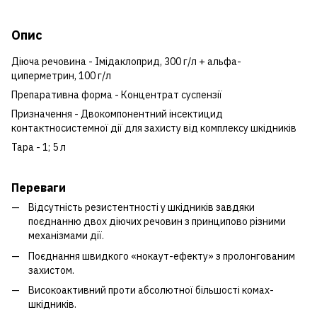
Опис
Діюча речовина - Імідаклоприд, 300 г/л + альфа-
циперметрин, 100 г/л
Препаративна форма - Концентрат суспензії
Призначення - Двокомпонентний інсектицид
контактносистемної дії для захисту від комплексу шкідників
Тара - 1; 5 л
Переваги
Відсутність резистентності у шкідників завдяки
поєднанню двох діючих речовин з принципово різними
механізмами дії.
Поєднання швидкого «нокаут-ефекту» з пролонгованим
захистом.
Високоактивний проти абсолютної більшості комах-
шкідників.