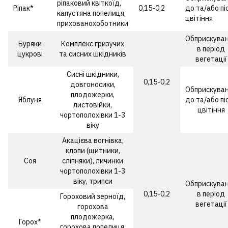
ріпаковий квіткоїд,
Ріпак*
0,15-0,2
до та/або пі
капустяна попелиця,
цвітіння
прихованохоботники
Обприскува
Буряки
Комплекс гризучих
в період
цукрові
та сисних шкідників
вегетації
Сисні шкідники,
0,15-0,2
довгоносики,
Обприскува
плодожерки,
Яблуня
до та/або пі
листовійки,
цвітіння
чортополохівки 1-3
віку
Акацієва вогнівка,
клопи (щитники,
Соя
сліпняки), личинки
чортополохівки 1-3
віку, трипси
Обприскува
0,15-0,2
в період
Гороховий зерноїд,
вегетації
горохова
плодожерка,
Горох*
горохова попелиця,