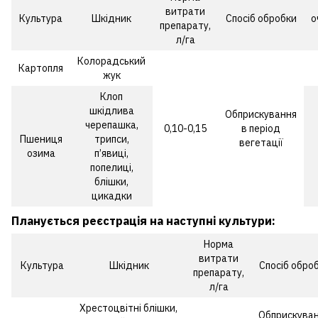
витрати
Культура
Шкідник
Спосіб обробки
о
препарату,
л/га
Колорадський
Картопля
жук
Клоп
шкідлива
Обприскування
черепашка,
0,10-0,15
в період
Пшениця
трипси,
вегетації
озима
п’явиці,
попелиці,
блішки,
цикадки
Планується реєстрація на наступні культури:
Норма
витрати
Культура
Шкідник
Спосіб обро
препарату,
л/га
Хрестоцвітні блішки,
Обприскува