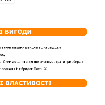
ування завдяки швидкій вологовіддачі
лосу
стійким до вилягання, що зменшує втрати при збиранні
 поєднанні із гібридом Поезі КС