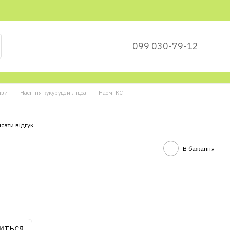
099 030-79-12
дзи
Насіння кукурудзи Лідеа
Наомі КС
сати відгук
В бажання
иться