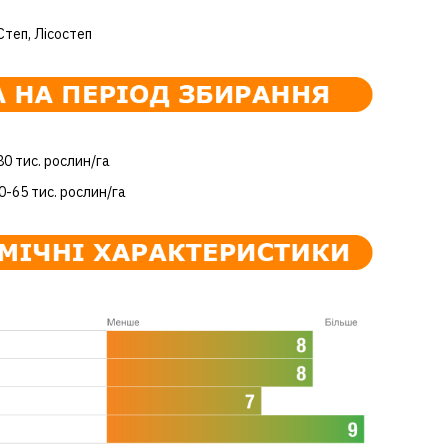
Степ, Лісостеп
0 тис. рослин/га
-65 тис. рослин/га