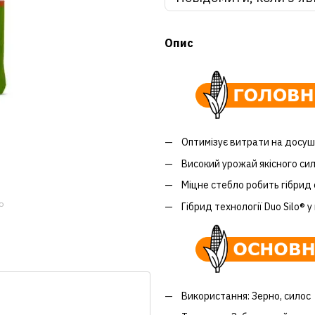
Опис
Оптимізує витрати на досуш
Високий урожай якісного си
Міцне стебло робить гібрид 
ю
Гібрид технології Duo Silo® у
Використання: Зерно, силос