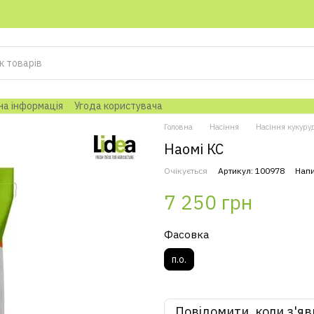
на інформація
Угода користувача
Головна
Насіння
Насіння кукуру
Наомі КС
Очікується
Артикул: 100978
Напи
7 250 грн
Фасовка
п.о.
Повідомити, коли з'яв