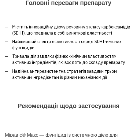
Головні переваги препарату
Містить інноваційну діючу речовину з класу карбоксамідів
(SDHI), що поєднала в собі виняткові властивості
Найширший спектр ефективності серед SDHI-вмісних
фунгіцидів
Тривала дія завдяки фізико-хімічним властивостям
активних інгредієнтів, які входять до складу препарату
Надійна антирезистентна стратегія завдяки трьом
активним інгредієнтам із різним механізмом дії
Рекомендації щодо застосування
Міравіс® Макс — фунгіцид із системною дією для