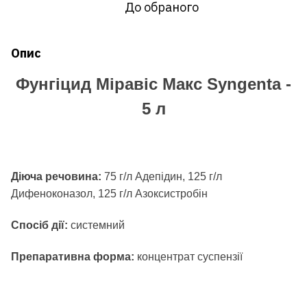
До обраного
Опис
Фунгіцид Міравіс Макс Syngenta -
5 л
Діюча речовина:
75 г/л Адепідин, 125 г/л
Дифеноконазол, 125 г/л Азоксистробін
Спосіб дії:
системний
Препаративна форма:
концентрат суспензії