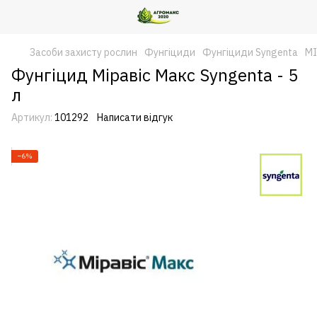
Засоби захисту рослин
Фунгіциди
Фунгіциди Syngenta
МІ
Фунгіцид Міравіс Макс Syngenta - 5
л
Артикул:
101292
Написати відгук
−6%