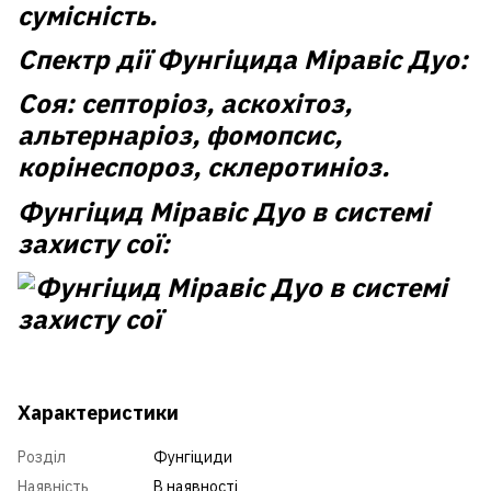
сумісність.
Спектр дії Фунгіцида Міравіс Дуо:
Соя:
септоріоз, аскохітоз,
альтернаріоз, фомопсис,
корінеспороз, склеротиніоз.
Фунгіцид Міравіс Дуо в системі
захисту сої:
Характеристики
Розділ
Фунгіциди
Наявність
В наявності