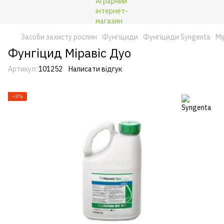
Засоби захисту рослин
Фунгіциди
Фунгіциди Syngenta
Мі
Фунгіцид Міравіс Дуо
Артикул:
101252
Написати відгук
−3%