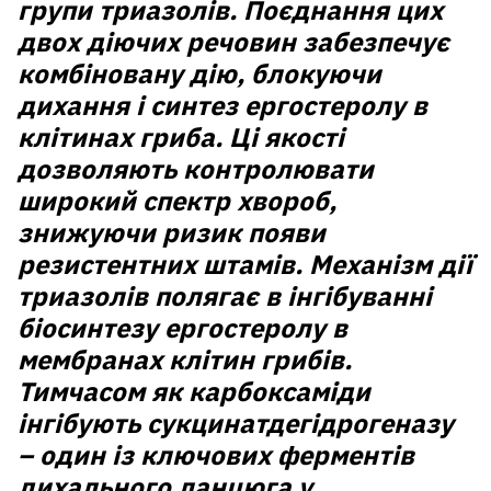
групи триазолів. Поєднання цих
двох діючих речовин забезпечує
комбіновану дію, блокуючи
дихання і синтез ергостеролу в
клітинах гриба. Ці якості
дозволяють контролювати
широкий спектр хвороб,
знижуючи ризик появи
резистентних штамів. Механізм дії
триазолів полягає в інгібуванні
біосинтезу ергостеролу в
мембранах клітин грибів.
Тимчасом як карбоксаміди
інгібують сукцинатдегідрогеназу
– один із ключових ферментів
дихального ланцюга у