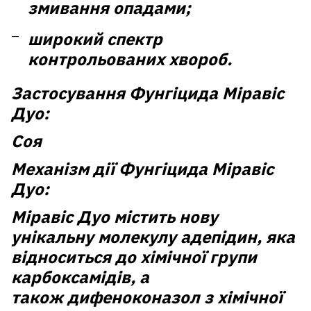
змивання опадами;
широкий спектр
контрольованих хвороб.
Застосування Фунгіцида Міравіс
Дуо:
Соя
Механізм дії Фунгіцида Міравіс
Дуо:
Міравіс Дуо
містить нову
унікальну молекулу
адепідин
, яка
відноситься до хімічної групи
карбоксамідів, а
також
дифеноконазол
з хімічної