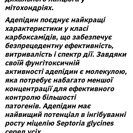
мітохондріях.
Адепідин
поєднує найкращі
характеристики у класі
карбоксамідів, що забезпечує
безпрецедентну ефективність,
витривалість і спектр дії. Завдяки
своїй фунгітоксичній
активності
адепідин
є молекулою,
яка потребує набагато меншої
концентрації для ефективного
контролю більшості
патогенів.
Адепідин
має
найвищий потенціал в інгібуванні
росту міцелію Septoria glycines
серед усіх