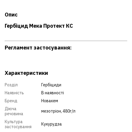
Опис
Гербіцид Мека Протект КС
Регламент застосування:
Характеристики
Розділ
Гербіциди
Наявність
В наявності
Бренд
Новакем
Діюча
мезотріон, 480г/л
речовина
Культура
Кукурудза
застосування