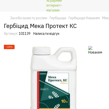
Засоби захисту рослин
Гербіциди
Гербіциди Новакем
Мек
Гербіцид Мека Протект КС
Артикул:
101139
Написати відгук
−26%