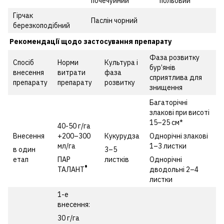
почечуйний
польовий
Гірчак
Паслін чорний
березкоподібний
Рекомендації щодо застосування препарату
Фаза розвитку
Спосіб
Норми
Культура і
бур’янів
внесення
витрати
фаза
сприятлива для
препарату
препарату
розвитку
знищення
Багаторічні
злакові при висоті
15–25 см*
40-50 г/га
Внесення
+200–300
Кукурудза
Однорічні злакові
мл/га
1–3 листки
в один
3–5
етап
ПАР
листків
Однорічні
®
ТАЛАНТ
дводольні 2–4
листки
1-е
внесення:
30 г/га