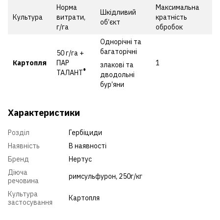
Норма
Максимальна
Шкідливий
Культура
витрати,
кратність
об’єкт
г/га
обробок
Однорічні та
багаторічні
50 г/га +
Картопля
ПАР
1
злакові та
®
ТАЛАНТ
дводольні
бур’яни
Характеристики
Розділ
Гербіциди
Наявність
В наявності
Бренд
Нертус
Діюча
римсульфурон, 250г/кг
речовина
Культура
Картопля
застосування