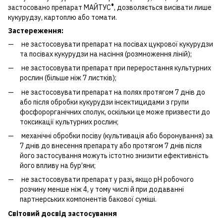
®
застосовано препарат МАЙТУС
, дозволяється висівати лише
кукурудзу, картоплю або томати.
Застереження:
не застосовувати препарат на посівах цукрової кукурудзи
та посівах кукурудзи на насіння (розмноження ліній);
не застосовувати препарат при переростання культурних
рослин (більше ніж 7 листків);
не застосовувати препарат на полях протягом 7 днів до
або після обробки кукурудзи інсектицидами з групи
фосфорорганічних сполук, оскільки це може призвести до
токсикації культурних рослин;
механічні обробки посіву (культивація або боронування) за
7 днів до внесення препарату або протягом 7 днів після
його застосування можуть істотно знизити ефективність
його впливу на бур’яни;
не застосовувати препарат у разі
,
якщо рН робочого
розчину менше ніж 4, у тому числі й при додаванні
партнерських компонентів бакової суміші.
Світовий досвід застосування