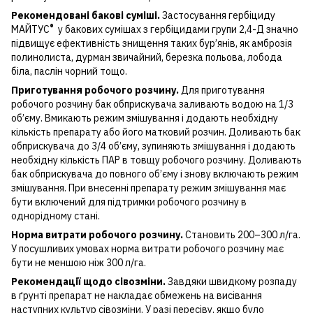
Рекомендовані бакові суміші.
Застосування гербіциду
®
МАЙТУС
у бакових сумішах з гербіцидами групи 2,4-Д значно
підвищує ефективність знищення таких бур’янів, як амброзія
полинолиста, дурман звичайний, березка польова, лобода
біла, паслін чорний тощо.
Приготування робочого розчину.
Для приготування
робочого розчину бак обприскувача заливають водою на 1/3
об’єму. Вмикають режим змішування і додають необхідну
кількість препарату або його матковий розчин. Доливають бак
обприскувача до 3/4 об’єму, зупиняють змішування і додають
необхідну кількість ПАР в товщу робочого розчину. Доливають
бак обприскувача до повного об’єму і знову включають режим
змішування. При внесенні препарату режим змішування має
бути включений для підтримки робочого розчину в
однорідному стані.
Норма витрати робочого розчину.
Становить 200–300 л/га.
У посушливих умовах норма витрати робочого розчину має
бути не меншою ніж 300 л/га.
Рекомендації щодо сівозміни.
Завдяки швидкому розпаду
в ґрунті препарат не накладає обмежень на висівання
наступних культур сівозміни. У разі пересіву, якщо було