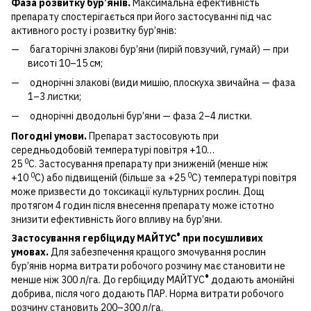
Фаза розвитку бур’янів.
Максимальна ефективність
препарату спостерігається при його застосуванні під час
активного росту і розвитку бур’янів:
багаторічні злакові бур’яни (пирій повзучий, гумай) — при
висоті 10–15 см;
однорічні злакові (види мишію, плоскуха звичайна — фаза
1–3 листки;
однорічні дводольні бур’яни — фаза 2–4 листки.
Погодні умови.
Препарат застосовують при
середньодобовій температурі повітря +10…
0
25
С. Застосування препарату при зниженій (менше ніж
0
0
+10
С) або підвищеній (більше за +25
С) температурі повітря
може призвести до токсикації культурних рослин. Дощ
протягом 4 годин після внесення препарату може істотно
знизити ефективність його впливу на бур’яни.
®
Застосування гербіциду МАЙТУС
при посушливих
умовах.
Для забезпечення кращого змочування рослин
бур’янів норма витрати робочого розчину має становити не
®
менше ніж 300 л/га. До гербіциду МАЙТУС
додають амонійні
добрива, після чого додають ПАР. Норма витрати робочого
розчину становить 200–300 л/га.