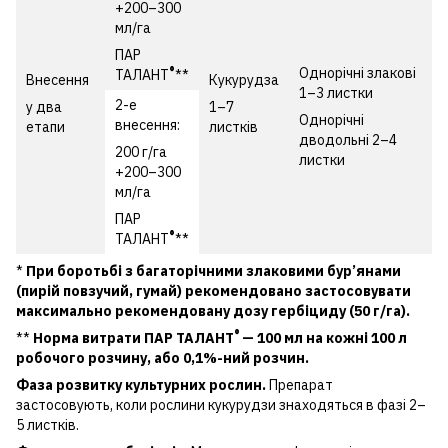
+200–300
мл/га
ПАР
®
Однорічні злакові
ТАЛАНТ
**
Внесення
Кукурудза
1–3 листки
2-е
у два
1–7
Однорічні
внесення:
етапи
листків
дводольні 2–4
200 г/га
листки
+200–300
мл/га
ПАР
®
ТАЛАНТ
**
*
При боротьбі з багаторічними злаковими бур’янами
(пирій повзучий, гумай) рекомендовано застосовувати
максимально рекомендовану дозу гербіциду (50 г/га).
®
**
Норма витрати ПАР ТАЛАНТ
— 100 мл на кожні 100 л
робочого розчину, або 0,1%-ний розчин.
Фаза розвитку культурних рослин.
Препарат
застосовують, коли рослини кукурудзи знаходяться в фазі 2–
5 листків.