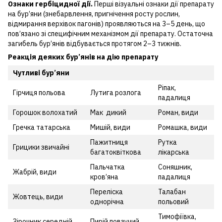
Ознаки гербіцидної дії.
Перші візуальні ознаки дії препарату
на бур’яни (знебарвлення, пригнічення росту рослин,
відмирання верхівок пагонів) проявляються на 3–5 день, що
пов’язано зі специфічним механізмом дії препарату. Остаточна
загибель бур’янів відбувається протягом 2–3 тижнів.
Реакція деяких бур’янів на дію препарату
Чутливі бур’яни
Ріпак,
Гірчиця польова
Лутига розлога
падалиця
Горошок волохатий
Мак дикий
Роман, види
Гречка татарська
Мишій, види
Ромашка, види
Пажитниця
Рутка
Грицики звичайні
багатоквіткова
лікарська
Пальчатка
Соняшник,
Жабрій, види
кров’яна
падалиця
Переліска
Талабан
Жовтець, види
однорічна
польовий
Тимофіївка,
Зірочник середній
Пирій повзучий