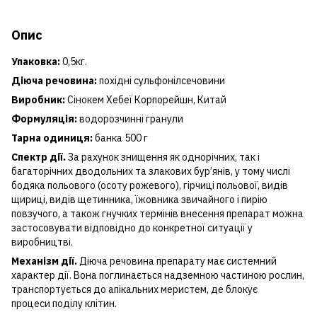
Опис
Упаковка:
0,5кг.
Діюча речовина:
похідні сульфонілсечовини
Виробник:
Сінокем Хебеї Корпорейшн, Китай
Формуляція:
водорозчинні гранули
Тарна одиниця:
банка 500 г
Спектр дії.
За рахунок знищення як однорічних, так і
багаторічних дводольних та злакових бур’янів, у тому числі
бодяка польового (осоту рожевого), гірчиці польової, видів
щириці, видів щетинника, їжовника звичайного і пирію
повзучого, а також гнучких термінів внесення препарат можна
застосовувати відповідно до конкретної ситуації у
виробництві.
Механізм дії.
Діюча речовина препарату має системний
характер дії. Вона поглинається надземною частиною рослин,
транспортується до апікальних меристем, де блокує
процеси поділу клітин.