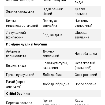
види
Підмаренник
Фіалка
Злинка канадська
чіпкий
польова
Китник
Плоскуха
Чистець
мишачехвостиковий
звичайна
однорічний
Латук дикий
Щириця
Редька дика
(компасний)
звичайна
Помірно чутливі бур’яни
Амброзія
Дурман
Нетреба види
полинолиста
звичайний
Злаки культурні,
Осот жовтий
Вівсюг, види
падалиця
(польовий)
Гірчак вузлуватий
Лобода біла
Осот рожевий
Гумай (сорго
Лобода гібридна
Просо посівне
алепське)
Стійкі бур’яни
Гірчак
Хвощ
Березка польова