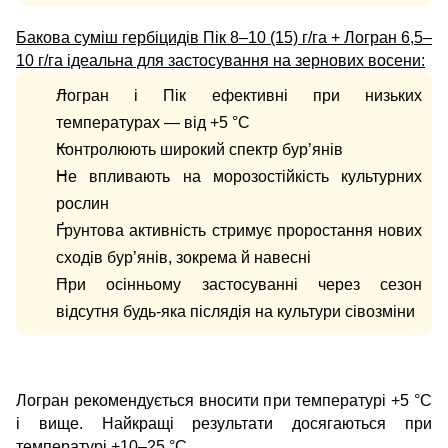
Бакова суміш гербіцидів Пік 8–10 (15) г/га + Логран 6,5–
10 г/га ідеальна для застосування на зернових восени:
Логран і Пік ефективні при низьких
температурах — від +5 °С
Контролюють широкий спектр бур’янів
Не впливають на морозостійкість культурних
рослин
Ґрунтова активність стримує проростання нових
сходів бур’янів, зокрема й навесні
При осінньому застосуванні через сезон
відсутня будь-яка післядія на культури сівозміни
Логран рекомендується вносити при температурі +5 °С
і вище. Найкращі результати досягаються при
температурі +10–25 °С.