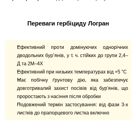
Переваги гербіциду Логран
Ефективний проти домінуючих однорічних
дводольних бур’янів, у т. ч. стійких до групи 2,4–
Д та 2М–4Х
Ефективний при низьких температурах від +5 °С
Має побічну ґрунтову дію, яка забезпечує
довготривалий захист посівів від бур'янів, що
проростають з насіння після обробки
Подовжений термін застосування: від фази 3-х
листків до прапорцевого листка включно