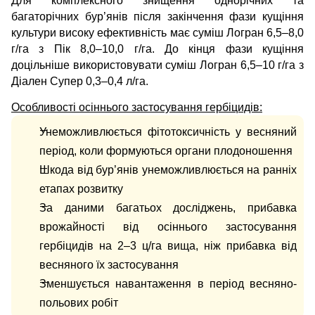
Для комплексного знищення однорічних та
багаторічних бур’янів після закінчення фази кущіння
культури високу ефективність має суміш Логран 6,5–8,0
г/га з Пік 8,0–10,0 г/га. До кінця фази кущіння
доцільніше використовувати суміш Логран 6,5–10 г/га з
Діален Супер 0,3–0,4 л/га.
Особливості осіннього застосування гербіцидів:
Унеможливлюється фітотоксичність у весняний
період, коли формуються органи плодоношення
Шкода від бур’янів унеможливлюється на ранніх
етапах розвитку
За даними багатьох досліджень, прибавка
врожайності від осіннього застосування
гербіцидів на 2–3 ц/га вища, ніж прибавка від
весняного їх застосування
Зменшується навантаження в період весняно-
польових робіт