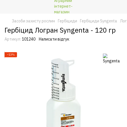
Засоби захисту рослин
Гербіциди
Гербіциди Syngenta
Лог
Гербіцид Логран Syngenta - 120 гр
Артикул:
101240
Написати відгук
−13%