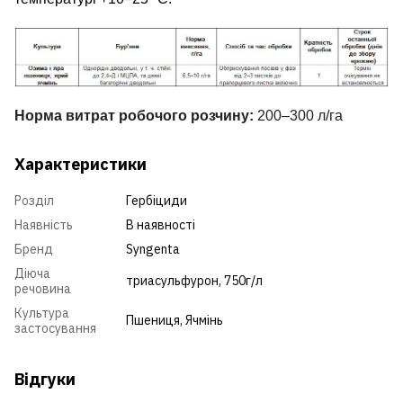
Норма витрат робочого розчину:
200–300 л/га
Характеристики
Розділ
Гербіциди
Наявність
В наявності
Бренд
Syngenta
Діюча
триасульфурон, 750г/л
речовина
Культура
Пшениця
,
Ячмінь
застосування
Відгуки