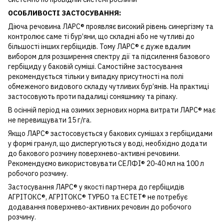
ОСОБЛИВОСТІ ЗАСТОСУВАННЯ:
Діюча речовина ЛАРС® проявляє високий рівень синергізму та
контролює саме ті бур’яни, що складні або не чутливі до
більшості інших гербіцидів. Тому ЛАРС® є дуже вдалим
вибором для розширення спектру дії та підсилення базового
гербіциду у баковій суміші. Самостійне застосування
рекомендується тільки у випадку присутності на полі
обмеженого видового складу чутливих бур’янів. На практиці
застосовують проти падалиці соняшнику та ріпаку.
В осінній період на озимих зернових норма витрати ЛАРС® має
не перевищувати 15 г/га.
Якщо ЛАРС® застосовується у бакових сумішах з гербіцидами
у формі гранул, що диспергуються у воді, необхідно додати
до бакового розчину поверхнево-активні речовини.
Рекомендуємо використовувати СЕЛФІ® 20-40 мл на 100 л
робочого розчину.
Застосування ЛАРС® у якості партнера до гербіцидів
АГРІТОКС®, АГРІТОКС® ТУРБО та ЕСТЕТ® не потребує
додавання поверхнево-активних речовин до робочого
розчину.