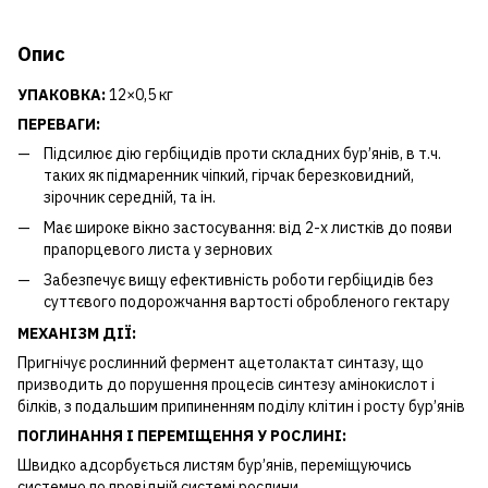
Опис
УПАКОВКА:
12×0,5 кг
ПЕРЕВАГИ:
Підсилює дію гербіцидів проти складних бур’янів, в т.ч.
таких як підмаренник чіпкий, гірчак березковидний,
зірочник середній, та ін.
Має широке вікно застосування: від 2-х листків до появи
прапорцевого листа у зернових
Забезпечує вищу ефективність роботи гербіцидів без
суттєвого подорожчання вартості обробленого гектару
МЕХАНІЗМ ДІЇ
:
Пригнічує рослинний фермент ацетолактат синтазу, що
призводить до порушення процесів синтезу амінокислот і
білків, з подальшим припиненням поділу клітин і росту бур’янів
ПОГЛИНАННЯ І ПЕРЕМІЩЕННЯ
У РОСЛИНІ:
Швидко адсорбується листям бур’янів, переміщуючись
системно по провідній системі рослини