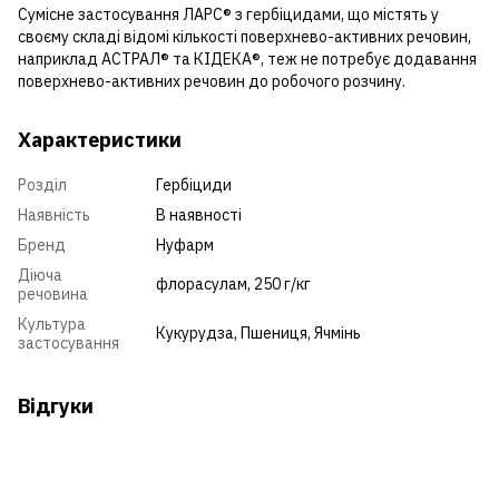
Сумісне застосування ЛАРС® з гербіцидами, що містять у
своєму складі відомі кількості поверхнево-активних речовин,
наприклад АСТРАЛ® та КІДЕКА®, теж не потребує додавання
поверхнево-активних речовин до робочого розчину.
Характеристики
Розділ
Гербіциди
Наявність
В наявності
Бренд
Нуфарм
Діюча
флорасулам, 250 г/кг
речовина
Культура
Кукурудза
,
Пшениця
,
Ячмінь
застосування
Відгуки